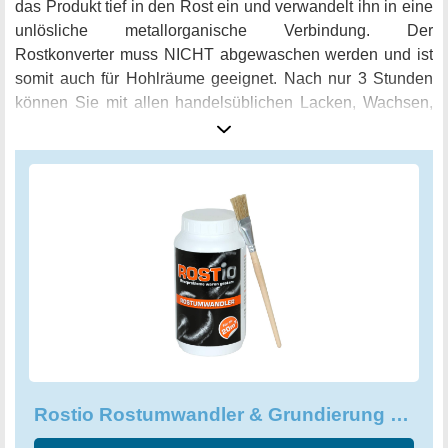
das Produkt tief in den Rost ein und verwandelt ihn in eine
unlösliche metallorganische Verbindung. Der
Rostkonverter muss NICHT abgewaschen werden und ist
somit auch für Hohlräume geeignet. Nach nur 3 Stunden
können Sie mit allen handelsüblichen Lacken, Wachsen,
Fetten und Spachtelmassen weiterarbeiten. Dabei ist das
Produkt sehr ergiebig: 1.000 ml reichen für bis zu 20 qm
Fläche, da nur ein einmaliger und dünner Auftrag
notwendig ist. Der Rostio Rostumwandler & Grundierung
ist also nicht nur äußerst wirksam, sondern auch sparsam
im Verbrauch. Bestellen Sie jetzt und erhalten Sie
zusätzlich einen praktischen Pinsel direkt dazu!
Rostio Rostumwandler & Grundierung - Hocheffektiver Rostkonverter