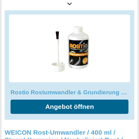
weiterbearbeitet werden. Durch die Verwendung des
Rostumwandlers als Grundierung in einem Arbeitsgang
wird eine erneute Korrosion verhindert. Der
Rostumwandler dringt tief in den Rost ein und wandelt ihn
in eine unlösliche metallorganische Verbindung um.
Besorgen Sie sich noch heute den Rostio Rostumwandler
& Grundierung und befreien Sie sich von Rost!
Rostio Rostumwandler & Grundierung - Rostkonverter mit Pinsel
Angebot öffnen
WEICON Rost-Umwandler / 400 ml /