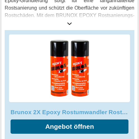
Epoxy-Grundierung sorgt für eine langanhaltende
Rostsanierung und schützt die Oberfläche vor zukünftigen
Rostschäden. Mit dem BRUNOX EPOXY Rostsanierungs-
System erhalten Sie eine leistungsstarke Lösung für alle
Ihre Rostprobleme. Sorgen Sie jetzt für den optimalen
Schutz Ihrer Oberflächen mit dem BRUNOX 2X Epoxy
Rostumwandler Rostschutz Roststopp Grundierung
Grundierer 400 ml.
Brunox 2X Epoxy Rostumwandler Rostschutz Roststopp Grundierung
Angebot öffnen