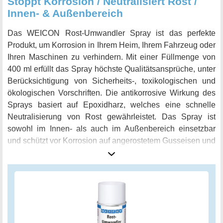
Stoppt Korrosion / Neutralisiert Rost /
Innen- & Außenbereich
Das WEICON Rost-Umwandler Spray ist das perfekte
Produkt, um Korrosion in Ihrem Heim, Ihrem Fahrzeug oder
Ihren Maschinen zu verhindern. Mit einer Füllmenge von
400 ml erfüllt das Spray höchste Qualitätsansprüche, unter
Berücksichtigung von Sicherheits-, toxikologischen und
ökologischen Vorschriften. Die antikorrosive Wirkung des
Sprays basiert auf Epoxidharz, welches eine schnelle
Neutralisierung von Rost gewährleistet. Das Spray ist
sowohl im Innen- als auch im Außenbereich einsetzbar
und schützt vor Korrosion auf angerostetem Gusseisen und
Stahluntergründen. Es besitzt ein hervorragendes
Kriechvermögen und eine hohe Deckkraft, so dass es für
alle Arten von Roststellen geeignet ist - egal ob an
Maschinen/Anlagen, landwirtschaftlichen Geräten, Autos,
Fahrrädern, Werkzeugen, Kraftfahrzeuge oder
Motorrädern. Auch professionelle Anwendungen in