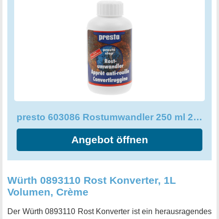
somit effektiv neutralisiert. Die Komplexe bilden eine neue
Schutzschicht, die vor Rostbildung schützt und somit anti-
korrosiv wirkt. Mit dem presto 603086 Rostumwandler
erhalten Sie ein zuverlässiges Produkt mit einem
leistungsstarken Rostschutz und einer zuverlässigen
Rostumwandlung. Dieses Produkt ist die perfekte Wahl für
alle, die ihre Metallgegenstände vor Rost schützen und
somit ihre Lebensdauer verlängern möchten.
presto 603086 Rostumwandler 250 ml 250 ml Single
Angebot öffnen
Würth 0893110 Rost Konverter, 1L
Volumen, Crème
Der Würth 0893110 Rost Konverter ist ein herausragendes