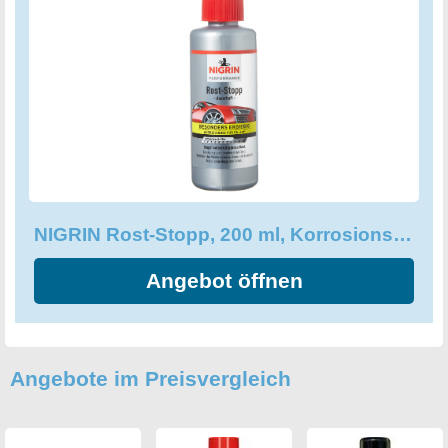
4 m² ausreichend ist. Mit dem NIGRIN Rost-Stopp erhalten
Sie einen Korrosionsschutz-Lack auf Tannin-Basis mit
roststoppenden Eigenschaften und sind auf der sicheren
Seite für jede Herausforderung. Der Lieferumfang umfasst
1 x 200 ml NIGRIN Rost-Stopp, um sicherzustellen, dass
Sie jedes Projekt perfekt abschließen können. Investieren
Sie in Ihre Materialien und profitieren Sie von einem
herausragenden, langanhaltenden Korrosionsschutz mit
NIGRIN Rost-Stopp!
NIGRIN Rost-Stopp, 200 ml, Korrosionsschutz auf Tanin-Basis
Angebot öffnen
Angebote im Preisvergleich