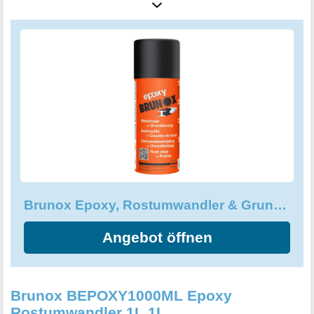
schwermetallfrei und mineralsäurefrei, was es
umweltfreundlich macht. Ob Sie ein professioneller
Autolackierer oder einfach nur ein begeisterter DIY-
Enthusiast sind, Brunox Epoxy ist das perfekte Produkt für
Sie. Verwandeln Sie Ihre Oberflächen von rostig zu
makellos in kürzester Zeit!
Brunox Epoxy, Rostumwandler & Grundierer, 2in1, 400ml
Angebot öffnen
Brunox BEPOXY1000ML Epoxy
Rostumwandler 1L 1L