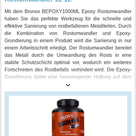
Mit dem Brunox BEPOXY1000ML Epoxy Rostumwandler
haben Sie das perfekte Werkzeug für die schnelle und
effektive Sanierung von rostbefallenen Metallteilen. Durch
die Kombination von Rostumwandler und Epoxy-
Grundierung in einem Produkt wird die Sanierung in nur
einem Arbeitsschritt erledigt. Der Rostumwandler bereitet
das Metall durch die Umwandlung des Rosts in eine
stabile Schutzschicht optimal vor, wodurch ein weiteres
Fortschreiten des Rostbefalls verhindert wird. Die Epoxy-
Grundierung bietet eine hervorragende Haftung auf dem
Metall und bildet eine dauerhafte Basis für die
Nachbehandlung und den finalen Anstrich. Mit einer
Füllmenge von einem Liter ist das Produkt ausreichend für
die Sanierung von größeren Flächen und stellt somit eine
kosteneffektive Lösung für professionelle Anwender und
Heimwerker dar. Holen Sie sich jetzt den Brunox
BEPOXY1000ML Epoxy Rostumwandler und starten Sie
Ihre nächste Sanierung schnell, einfach und effektiv!