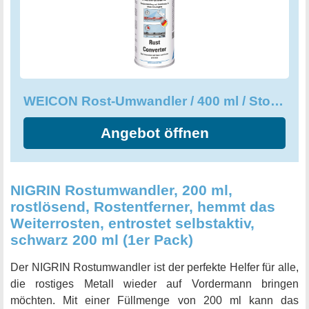
Garagen und der Industrie sind möglich. Die Farbe des
Sprays ist beige und transparent. Somit kann es als
Grundierung verwendet werden und eignet sich als
Versiegelung für alle behandelten Flächen. Es ist leicht
aufzutragen und lösemittel- sowie schwermetallfrei.
Temperaturbeständigkeit, Witterungs- und UV-
WEICON Rost-Umwandler / 400 ml / Stoppt Korrosion / Neutralisiert
Beständigkeit machen das WEICON Rost-Umwandler
Spray zum perfekten Produkt für alle, die ihre Materialien
Angebot öffnen
vor Rost und Korrosion schützen möchten.
NIGRIN Rostumwandler, 200 ml,
rostlösend, Rostentferner, hemmt das
Weiterrosten, entrostet selbstaktiv,
schwarz 200 ml (1er Pack)
Der NIGRIN Rostumwandler ist der perfekte Helfer für alle,
die rostiges Metall wieder auf Vordermann bringen
möchten. Mit einer Füllmenge von 200 ml kann das