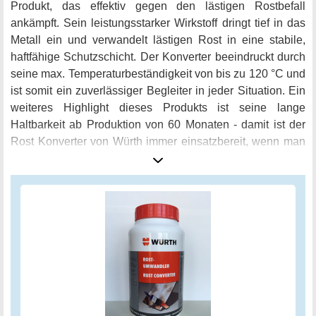
Produkt, das effektiv gegen den lästigen Rostbefall
ankämpft. Sein leistungsstarker Wirkstoff dringt tief in das
Metall ein und verwandelt lästigen Rost in eine stabile,
haftfähige Schutzschicht. Der Konverter beeindruckt durch
seine max. Temperaturbeständigkeit von bis zu 120 °C und
ist somit ein zuverlässiger Begleiter in jeder Situation. Ein
weiteres Highlight dieses Produkts ist seine lange
Haltbarkeit ab Produktion von 60 Monaten - damit ist der
Rost Konverter von Würth immer einsatzbereit, wenn man
ihn benötigt. In der Farbe "Creme" gehalten und mit einem
großzügigen Volumen von 1000 ml ausgestattet, ist dieser
Konverter bestens geeignet für jeden Bedarf. Holen Sie
sich jetzt den Würth 0893110 Rost Konverter in Ihr
Heimwerkerarsenal und rüsten Sie sich für alle Ihre
künftigen Projekte.