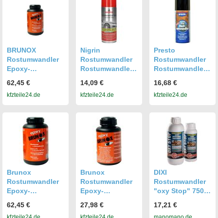
BRUNOX
Nigrin
Presto
Rostumwandler
Rostumwandler
Rostumwandler
Epoxy-
Rostumwandler-
Rostumwandler-
Rostumwandler
Spray [400 Ml]
Spray (150 Ml)
62,45 €
14,09 €
16,68 €
[1 L] br100ep 1l
74107 0.4l
232992 0.15l
kfzteile24.de
kfzteile24.de
kfzteile24.de
Brunox
Brunox
DIXI
Rostumwandler
Rostumwandler
Rostumwandler
Epoxy-
Epoxy-
"oxy Stop" 750
Rostumwandler
Rostumwandler
Ml
62,45 €
27,98 €
17,21 €
[1 L] Br100ep 1l
[250 Ml] Bro25ep
kfzteile24.de
kfzteile24.de
manomano.de