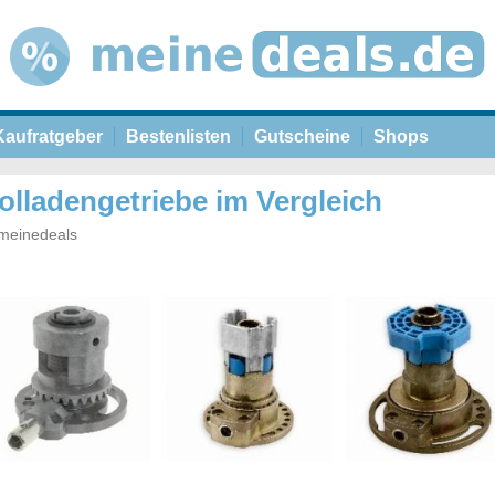
Kaufratgeber
Bestenlisten
Gutscheine
Shops
olladengetriebe im Vergleich
meinedeals