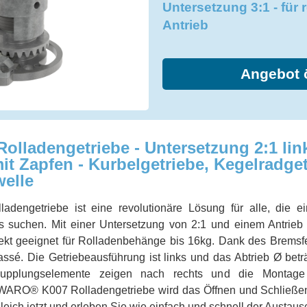
Untersetzung 3:1 - für r
Antrieb
Angebot 
lladengetriebe - Untersetzung 2:1 lin
it Zapfen - Kurbelgetriebe, Kegelradget
welle
ngetriebe ist eine revolutionäre Lösung für alle, die ein
 suchen. Mit einer Untersetzung von 2:1 und einem Antrieb
ekt geeignet für Rolladenbehänge bis 16kg. Dank des Bremsfed
ssé. Die Getriebeausführung ist links und das Abtrieb Ø bet
 Kupplungselemente zeigen nach rechts und die Montage
IWARO® K007 Rolladengetriebe wird das Öffnen und Schließen
eich jetzt und erleben Sie wie einfach und schnell der Austaus