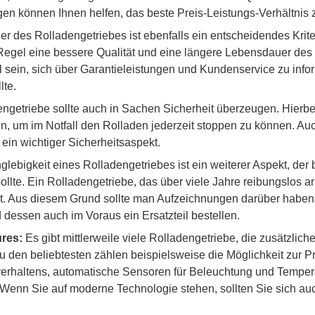
n können Ihnen helfen, das beste Preis-Leistungs-Verhältnis z
er des Rolladengetriebes ist ebenfalls ein entscheidendes Krit
r Regel eine bessere Qualität und eine längere Lebensdauer des
sein, sich über Garantieleistungen und Kundenservice zu inform
te.
ngetriebe sollte auch in Sachen Sicherheit überzeugen. Hierbei
n, um im Notfall den Rolladen jederzeit stoppen zu können. Au
ein wichtiger Sicherheitsaspekt.
lebigkeit eines Rolladengetriebes ist ein weiterer Aspekt, der 
llte. Ein Rolladengetriebe, das über viele Jahre reibungslos arb
it. Aus diesem Grund sollte man Aufzeichnungen darüber habe
 dessen auch im Voraus ein Ersatzteil bestellen.
res:
Es gibt mittlerweile viele Rolladengetriebe, die zusätzlic
 den beliebtesten zählen beispielsweise die Möglichkeit zur 
erhaltens, automatische Sensoren für Beleuchtung und Temperat
enn Sie auf moderne Technologie stehen, sollten Sie sich au