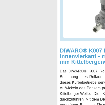
DIWARO® K007 Ro
Innenvierkant - m
mm Kittelberger
Das DIWARO® K007 Rollade
Bedienung ihres Rolladens
dieses Kurbelgetriebe perf
Aufwickeln des Panzers pa
Kittelberger-Welle. Die
durchzuführen. Mit dem D
Vergnügen. Bestellen Sie gl