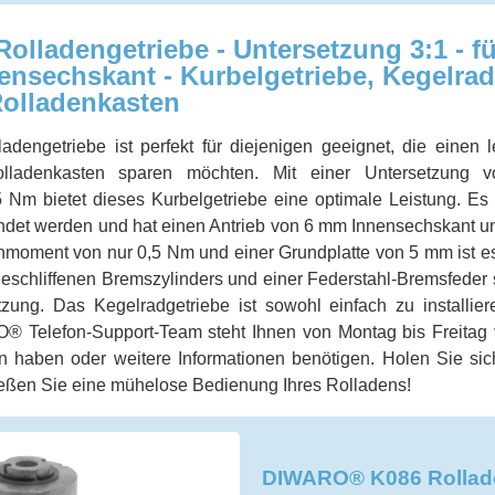
ladengetriebe - Untersetzung 3:1 - für
nsechskant - Kurbelgetriebe, Kegelrad
olladenkasten
ngetriebe ist perfekt für diejenigen geeignet, die einen 
ladenkasten sparen möchten. Mit einer Untersetzung
Nm bietet dieses Kurbelgetriebe eine optimale Leistung. Es 
ndet werden und hat einen Antrieb von 6 mm Innensechskant un
hmoment von nur 0,5 Nm und einer Grundplatte von 5 mm ist es 
schliffenen Bremszylinders und einer Federstahl-Bremsfeder s
ung. Das Kegelradgetriebe ist sowohl einfach zu installie
 Telefon-Support-Team steht Ihnen von Montag bis Freitag v
en haben oder weitere Informationen benötigen. Holen Sie s
eßen Sie eine mühelose Bedienung Ihres Rolladens!
DIWARO® K086 Rollade