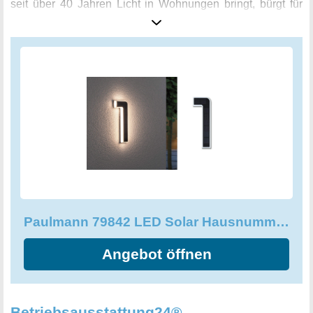
seit über 40 Jahren Licht in Wohnungen bringt, bürgt für
eine herausragende Qualität. Mit einer Farbtemperatur von
3000 Kelvin erzeugt die Lampe ein warmweißes Licht,
welches im Garten ebenso wie an der Hauswand eine
angenehme Atmosphäre schafft. Dank des
spritzwassergeschützten IP44 zertifizierten Gehäuses ist
die Solar Hausnummer ideal für alle
Witterungsbedingungen geeignet, ohne dass Sie sich
Gedanken über Schäden oder Kurzschlüsse machen
müssen. Das Akku ist wechselbar, so dass die Lampe bei
Bedarf auch immer wieder mit neuer Energie versorgt
werden kann. Mit der Paulmann 79842 LED Solar
Hausnummer 1 stellt sich das Licht auf Ihre Seite!
Paulmann 79842 LED Solar Hausnummer 1 IP44 Warmweiß
Angebot öffnen
Betriebsausstattung24®