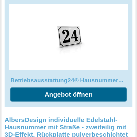
Ein besonderes Highlight ist die Geprägte Wunschtext-
Prägung, die individuell nach Ihren Wünschen
handgefertigt wird. Hierbei sind bis zu 2 Zeichen möglich,
die Ihrem Betriebsausstattung24® Hausnummernschild
eine einzigartige Persönlichkeit verleihen. Bestellen Sie
jetzt Ihr individuelles Schild direkt vom Hersteller und
erleben Sie die perfekte Kombination aus Tradition und
moderner Technologie!
Betriebsausstattung24® Hausnummernschild - Nostalgische Hausnummer
Angebot öffnen
AlbersDesign individuelle Edelstahl-
Hausnummer mit Straße - zweiteilig mit
3D-Effekt, Rückplatte pulverbeschichtet