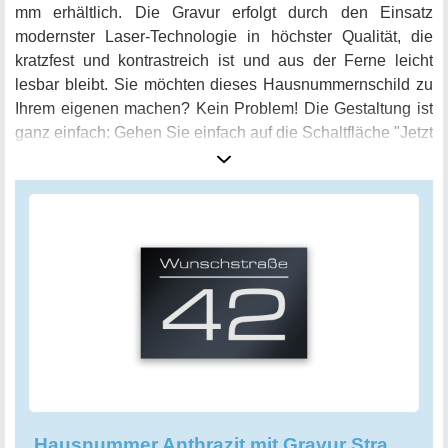
mm erhältlich. Die Gravur erfolgt durch den Einsatz
modernster Laser-Technologie in höchster Qualität, die
kratzfest und kontrastreich ist und aus der Ferne leicht
lesbar bleibt. Sie möchten dieses Hausnummernschild zu
Ihrem eigenen machen? Kein Problem! Die Gestaltung ist
ganz einfach: Gehen Sie einfach auf die Schaltfläche "Jetzt
anpassen" und füllen Sie die Felder mit Ihrer Wunschtext
ein. Sie können die Schriftart, Größe und die Position des
Textes frei wählen. Wenn Sie möchten, können Sie das
Schild mit Löchern, Abstandhaltern oder Montagekleber
ausstatten und es somit perfekt auf Ihre Bedürfnisse
zuschneiden. Mit diesem individuellen und eleganten
Hausnummernschild bringen Sie Stil und Persönlichkeit zu
Ihrem Haus.
Hausnummer Anthrazit mit Gravur Straßenname und Nummer personalisiert Hausnummernschild