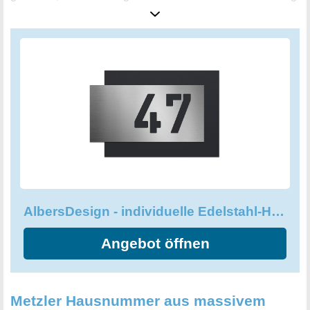
und einen schützenden Effekt gegenüber
Witterungseinflüssen hat. Im Lieferumfang ist das
Montagematerial enthalten, das zur unsichtbaren
Wandmontage der Edelstahl-Hausnummer verwendet wird.
Mit diesem eleganten Accessoire wird Ihr Zuhause
einzigartig und beeindruckend. Genießen Sie hochwertige
Verarbeitung und Personalisierung Ihrer Hausnummer, um
Ihr Haus noch schöner und stilvoller zu gestalten.
AlbersDesign - individuelle Edelstahl-Hausnummer, zweiteilig mit 3D Effekt
Angebot öffnen
Metzler Hausnummer aus massivem