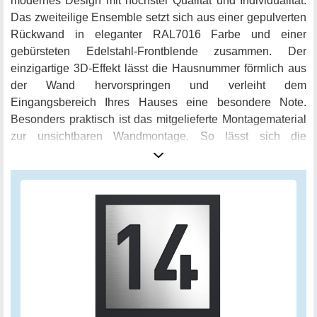
modernes Design mit höchster Qualität und Individualität.
Das zweiteilige Ensemble setzt sich aus einer gepulverten
Rückwand in eleganter RAL7016 Farbe und einer
gebürsteten Edelstahl-Frontblende zusammen. Der
einzigartige 3D-Effekt lässt die Hausnummer förmlich aus
der Wand hervorspringen und verleiht dem
Eingangsbereich Ihres Hauses eine besondere Note.
Besonders praktisch ist das mitgelieferte Montagematerial
zur unsichtbaren Wandmontage. So lässt sich die
Hausnummer nahtlos in jede Fassade einfügen.
Personalisieren Sie die Hochwertige Edelstahl-
Hausnummer mit Ihrer geprägten Hausnummer und
erfreuen Sie sich an einem einzigartigen Blickfang vor
Ihrem Haus. Überzeugen Sie sich selbst von der
exklusiven Verarbeitung und der perfekter Funktionalität.