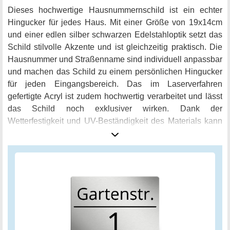
Dieses hochwertige Hausnummernschild ist ein echter
Hingucker für jedes Haus. Mit einer Größe von 19x14cm
und einer edlen silber schwarzen Edelstahloptik setzt das
Schild stilvolle Akzente und ist gleichzeitig praktisch. Die
Hausnummer und Straßenname sind individuell anpassbar
und machen das Schild zu einem persönlichen Hingucker
für jeden Eingangsbereich. Das im Laserverfahren
gefertigte Acryl ist zudem hochwertig verarbeitet und lässt
das Schild noch exklusiver wirken. Dank der
Wetterfestigkeit und UV-Beständigkeit des Materials kann
das Hausnummernschild bedenkenlos im Freien
angebracht werden. Dabei kann man zwischen der
einfachen Selbstklebung oder einer Befestigung mit
Schrauben, Dübel & Abstandshalter wählen, ganz nach
individuellen Ansprüchen. Die Hausnummer ist in
elegantem Schwarz gehalten und wird auf dem silbernen
Hintergrund perfekt in Szene gesetzt. Dieses Schild darf an
keinem modernen Eingang fehlen!