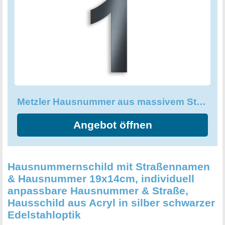
Zuhause einen einzigartigen Charakter und wird Gäste
und Besucher beeindrucken. Die Metzler Hausnummer ist
eine perfekte Ergänzung für jeden Haustyp - von modern
bis hin zu traditionell - und verleiht Ihrem Zuhause eine
individuelle Note. Zeigen Sie Ihre Liebe zum Detail und
Ihre Liebe zum Design mit dieser wunderschönen Metzler
Hausnummer!
Metzler Hausnummer aus massivem Stahl in Anthrazit
Angebot öffnen
Hausnummernschild mit Straßennamen
& Hausnummer 19x14cm, individuell
anpassbare Hausnummer & Straße,
Hausschild aus Acryl in silber schwarzer
Edelstahloptik