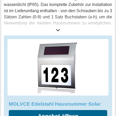
wasserdicht (IP65). Das komplette Zubehör zur Installation
ist im Lieferumfang enthalten - von den Schrauben bis zu 3
Sätzen Zahlen (0-9) und 1 Satz Buchstaben (a-h), um die
Verwendung der meisten Hausnummern zu ermöglichen.
Bitte denken Sie daran, vor der Installation des Produkts,
den Dämmerungsschalter mit einem
Schraubendreher
einzuschalten. Mit einer Größe von 20x18x3 cm und dem
eleganten Milchglas-Design wird diese Hausnummer
sicherlich die Aufmerksamkeit auf sich ziehen und Ihrem
Zuhause den perfekten Eintritt bieten.
MOLVCE Edelstahl Hausnummer Solar
Angebot öffnen