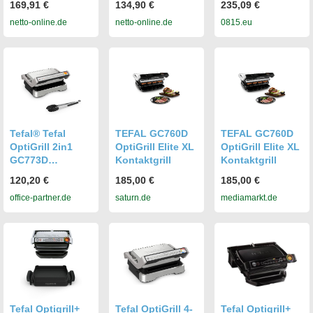
169,91 €
134,90 €
235,09 €
Upgrade XL
netto-online.de
netto-online.de
0815.eu
Tefal® Tefal
TEFAL GC760D
TEFAL GC760D
OptiGrill 2in1
OptiGrill Elite XL
OptiGrill Elite XL
GC773D
Kontaktgrill
Kontaktgrill
Kontaktgrill inkl.
120,20 €
185,00 €
185,00 €
Grillzange
office-partner.de
saturn.de
mediamarkt.de
GC773D10
Tefal Optigrill+
Tefal OptiGrill 4-
Tefal Optigrill+