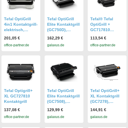
Tefal OptiGrill
Tefal OptiGrill
Tefal® Tefal
4in1 Kontaktgrill-
Elite Kontaktgrill
OptiGrill +
elektrisch,
(GC750D),
GC717810
schwarz/silber
Edelstahl
Kontaktgrill,
201,05 €
162,29 €
113,54 €
(GC750D)
schwarz
office-partner.de
galaxus.de
office-partner.de
Tefal Optigrill+
Tefal OptiGrill
Tefal OptiGrill+
XL GC727810
Elite Kontaktgrill
XL Kontaktgrill
Kontaktgrill
(GC7508),
(GC7278),
Schwarz
Schwarz
137,08 €
129,99 €
144,91 €
(GC7508CH)
(GC727810)
office-partner.de
galaxus.de
galaxus.de