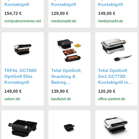
Kontaktgrill
Kontaktgrill
Kontaktgrill
154,72 €
129,00 €
149,00 €
computeruniverse.net
mediamarkt.de
mediamarkt.de
TEFAL GC750D
Tefal OptiGrill,
Tefal OptiGrill
OptiGrill Elite
Snacking &
2in1 GC773D
Kontaktgrill
Baking
Kontaktgrill inkl.
Kontaktgrill,
Grillzange
149,00 €
139,90 €
120,20 €
Schwarz, GC
saturn.de
kaufland.de
office-partner.de
7148