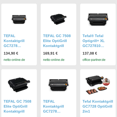
Programme",
silber
(gebürsteter
edelstahl)
TEFAL
TEFAL GC 7508
Tefal® Tefal
Kontaktgrill
Elite OptiGrill
Optigrill+ XL
GC7278
Kontaktgrill
GC727810
OptiGrill+
Kontaktgrill
134,90 €
169,91 €
137,08 €
Upgrade XL
netto-online.de
netto-online.de
office-partner.de
TEFAL GC 7508
TEFAL
Tefal Kontaktgrill
Elite OptiGrill
Kontaktgrill
GC7728 OptiGrill
Kontaktgrill
GC7278
2in1
OptiGrill+