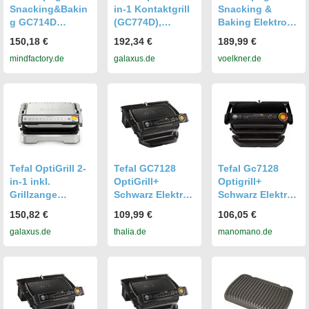
Snacking&Bakin
in-1 Kontaktgrill
Snacking &
g GC714D
(GC774D),
Baking Elektro
Kontaktgrill mit
Edelstahl
Kontaktgrill
150,18 €
192,34 €
189,99 €
Backschale
(GC774DCH)
Automatische
mindfactory.de
galaxus.de
voelkner.de
Temperaturanpa
ssung Schwarz
Tefal OptiGrill 2-
Tefal GC7128
Tefal Gc7128
in-1 inkl.
OptiGrill+
Optigrill+
Grillzange
Schwarz Elektro,
Schwarz Elektro,
Kontaktgrill
Tisch
Tisch
150,82 €
109,99 €
106,05 €
(GC773D),
Kontaktgrill
Kontaktgrill
galaxus.de
thalia.de
manomano.de
Edelstahl
Grillfunktion,
Grillfunktion,
(GC773DCH)
Antihaftbeschich
Antihaftbeschich
tung,
tung, Kon
Kontrollleuchte
Schwarz