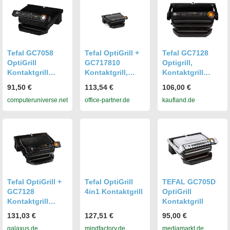
Tefal GC7058
Tefal OptiGrill +
Tefal GC7128
OptiGrill
GC717810
Optigrill,
Kontaktgrill
Kontaktgrill,
Kontaktgrill
schwarz
schwarz
schwarz
91,50 €
113,54 €
106,00 €
Elektrogrill
computeruniverse.net
office-partner.de
kaufland.de
Tefal OptiGrill +
Tefal OptiGrill
TEFAL GC705D
GC7128
4in1 Kontaktgrill
OptiGrill
Kontaktgrill
Kontaktgrill
(GC7128)
131,03 €
127,51 €
95,00 €
galaxus.de
mindfactory.de
mediamarkt.de