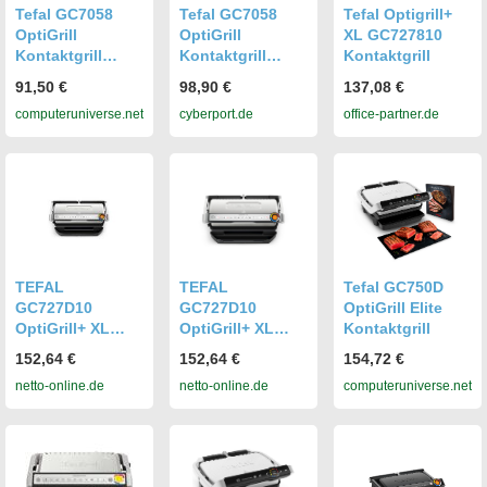
Tefal GC7058
Tefal GC7058
Tefal Optigrill+
OptiGrill
OptiGrill
XL GC727810
Kontaktgrill
Kontaktgrill
Kontaktgrill
schwarz
schwarz
91,50 €
98,90 €
137,08 €
computeruniverse.net
cyberport.de
office-partner.de
TEFAL
TEFAL
Tefal GC750D
GC727D10
GC727D10
OptiGrill Elite
OptiGrill+ XL
OptiGrill+ XL
Kontaktgrill
Kontaktgrill
Kontaktgrill
152,64 €
152,64 €
154,72 €
netto-online.de
netto-online.de
computeruniverse.net