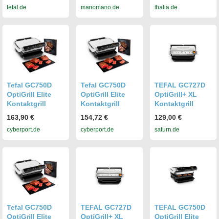
tefal.de
manomano.de
thalia.de
ssung Edelstahl
ssung Edelstahl
(gebürstet),
(gebürstet),
Schwa
Schwarz
Tefal GC750D
Tefal GC750D
TEFAL GC727D
OptiGrill Elite
OptiGrill Elite
OptiGrill+ XL
Kontaktgrill
Kontaktgrill
Kontaktgrill
163,90 €
154,72 €
129,00 €
cyberport.de
cyberport.de
saturn.de
Tefal GC750D
TEFAL GC727D
TEFAL GC750D
OptiGrill Elite
OptiGrill+ XL
OptiGrill Elite