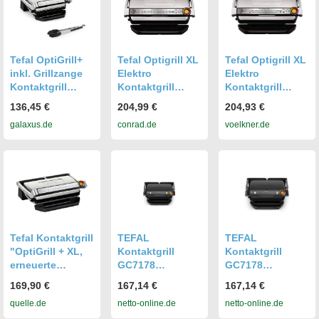
Tefal OptiGrill+
Tefal Optigrill XL
Tefal Optigrill XL
inkl. Grillzange
Elektro
Elektro
Kontaktgrill
Kontaktgrill
Kontaktgrill
(GC718D),
Automatische
Automatische
136,45 €
204,99 €
204,93 €
Edelstahl
Temperaturanpa
Temperaturanpa
galaxus.de
conrad.de
voelkner.de
(GC718D10)
ssung Edelstahl
ssung Edelstahl
(gebürstet),
(gebürstet),
Schwarz
Schwarz
Tefal Kontaktgrill
TEFAL
TEFAL
"OptiGrill + XL,
Kontaktgrill
Kontaktgrill
erneuerte
GC7178
GC7178
Kochstufenanzei
OptiGrill+
OptiGrill+
169,90 €
167,14 €
167,14 €
ge, 9
quelle.de
netto-online.de
netto-online.de
automatische