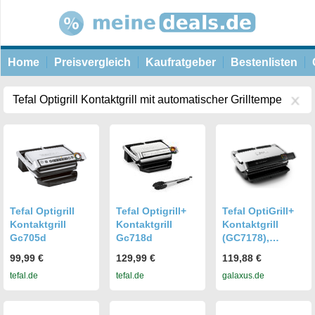
Home
Preisvergleich
Kaufratgeber
Bestenlisten
Tefal Optigrill
Tefal Optigrill+
Tefal OptiGrill+
Kontaktgrill
Kontaktgrill
Kontaktgrill
Gc705d
Gc718d
(GC7178),
Schwarz
99,99 €
129,99 €
119,88 €
(GC717810)
tefal.de
tefal.de
galaxus.de