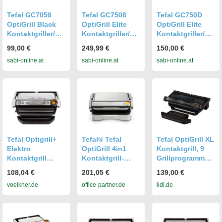
Tefal GC7058
Tefal GC7508
Tefal GC750D
OptiGrill Black
OptiGrill Elite
OptiGrill Elite
Kontaktgriller/Pla
Kontaktgriller/Pla
Kontaktgriller/Pla
ttengriller
ttengriller
ttengriller
99,00 €
249,99 €
150,00 €
sabi-online.at
sabi-online.at
sabi-online.at
Tefal Optigrill+
Tefal® Tefal
Tefal OptiGrill XL
Elektro
OptiGrill 4in1
Kontaktgrill, 9
Kontaktgrill
Kontaktgrill-
Grillprogramme,
Automatische
elektrisch,
automatische
108,04 €
201,05 €
139,00 €
Temperaturanpa
schwarz/silber
Temperaturanpa
voelkner.de
office-partner.de
lidl.de
ssung Edelstahl
GC774D10
ssung, manueller
(gebürstet),
Modus,
Schwarz
Garanzeige»GC7
228«