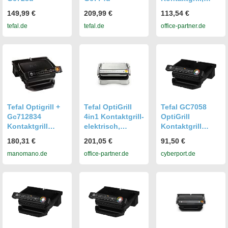
schwarz
149,99 €
209,99 €
113,54 €
tefal.de
tefal.de
office-partner.de
Tefal Optigrill +
Tefal OptiGrill
Tefal GC7058
Gc712834
4in1 Kontaktgrill-
OptiGrill
Kontaktgrill
elektrisch,
Kontaktgrill
Schwarz
schwarz/silber
schwarz
180,31 €
201,05 €
91,50 €
manomano.de
office-partner.de
cyberport.de