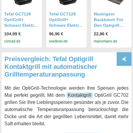
Tefal GC7128
Tefal GC7128
Niedrigere
OptiGrill+
OptiGrill+
Backblech Für
Schwarz Elektro,
Schwarz Elektro,
Den Optigrill
Tisch
Tisch
Tefal Kontaktgrill
104,99 €
96,96 €
22,86 €
Kontaktgrill
Kontaktgrill
conrad.de
voelkner.de
manomano.de
Grillfunktion,
Grillfunktion,
Antihaftbeschich
Antihaftbeschich
tung,
tung,
Preisvergleich: Tefal Optigrill
Kontrollleuchte
Kontrollleuchte
Schwarz
Schwarz
Kontaktgrill mit automatischer
Grilltemperaturanpassung
Mit der OptiGrill-Technologie werden Ihre Speisen jedes
Mal perfekt gegrillt. Mit dem
Kontaktgrill
OptiGrill GC702
grillen Sie Ihre Lieblingsspeisen gesünder als je zuvor. Die
automatische Temperaturanpassung berücksichtigt die
Dicke und die Art der gegrillten Lebensmittel, damit mehr
Saft erhalten bleibt.