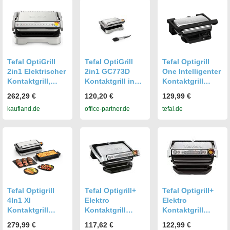
Tefal OptiGrill
Tefal OptiGrill
Tefal Optigrill
2in1 Elektrischer
2in1 GC773D
One Intelligenter
Kontaktgrill,
Kontaktgrill inkl.
Kontaktgrill
Edelstahl TEFAL
Grillzange
Gc7q0d
262,29 €
120,20 €
129,99 €
GC773D30
kaufland.de
office-partner.de
tefal.de
Tefal Optigrill
Tefal Optigrill+
Tefal Optigrill+
4In1 Xl
Elektro
Elektro
Kontaktgrill
Kontaktgrill
Kontaktgrill
Gc784d
Automatische
Automatische
279,99 €
117,62 €
122,99 €
Temperaturanpa
Temperaturanpa