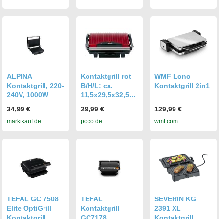
ALPINA
Kontaktgrill rot
WMF Lono
Kontaktgrill, 220-
B/H/L: ca.
Kontaktgrill 2in1
240V, 1000W
11,5x29,5x32,5
cm
34,99 €
29,99 €
129,99 €
marktkauf.de
poco.de
wmf.com
TEFAL GC 7508
TEFAL
SEVERIN KG
Elite OptiGrill
Kontaktgrill
2391 XL
Kontaktgrill
GC7178
Kontaktgrill