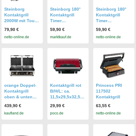
Steinborg
Steinborg 180°
Steinborg 180°
Kontaktgrill
Kontaktgrill
Kontaktgrill
2000W mit Touch
Timer
Timer
Display 180°
Thermostat Anti-
Thermostat Anti-
79,90 €
59,90 €
59,90 €
aufklappbar
Rutsch-Füße
Rutsch-Füße
netto-online.de
marktkauf.de
netto-online.de
2000W
2000W
orange Doppel-
Kontaktgrill rot
Princess PRI
Kontaktgrill
B/H/L: ca.
117502
oben & unten
11,5x29,5x32,5
Kontaktgrill
Gerillt
cm 601706500
439,90 €
29,99 €
63,55 €
kaufland.de
poco.de
netto-online.de