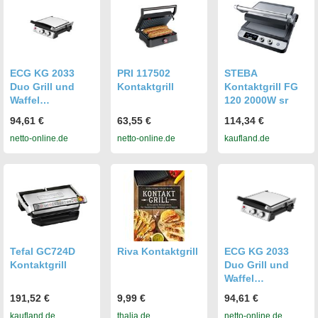
ECG KG 2033
PRI 117502
STEBA
Duo Grill und
Kontaktgrill
Kontaktgrill FG
Waffel
120 2000W sr
Kontaktgrill
94,61 €
63,55 €
114,34 €
netto-online.de
netto-online.de
kaufland.de
Tefal GC724D
Riva Kontaktgrill
ECG KG 2033
Kontaktgrill
Duo Grill und
Waffel
Kontaktgrill
191,52 €
9,99 €
94,61 €
kaufland.de
thalia.de
netto-online.de