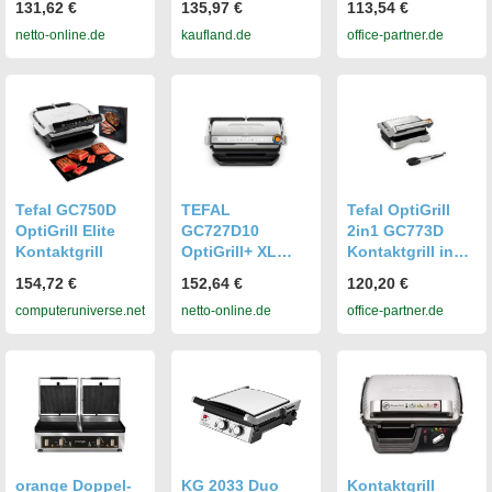
131,62 €
135,97 €
113,54 €
netto-online.de
kaufland.de
office-partner.de
Tefal GC750D
TEFAL
Tefal OptiGrill
OptiGrill Elite
GC727D10
2in1 GC773D
Kontaktgrill
OptiGrill+ XL
Kontaktgrill inkl.
Kontaktgrill
Grillzange
154,72 €
152,64 €
120,20 €
computeruniverse.net
netto-online.de
office-partner.de
orange Doppel-
KG 2033 Duo
Kontaktgrill