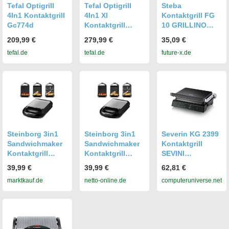
Tefal Optigrill
Tefal Optigrill
Steba
4In1 Kontaktgrill
4In1 Xl
Kontaktgrill FG
Gc774d
Kontaktgrill
10 GRILLINO
Gc784d
schwarz 1.000
209,99 €
279,99 €
35,09 €
Watt Schwarz
tefal.de
tefal.de
future-x.de
(18-39-00)
Steinborg 3in1
Steinborg 3in1
Severin KG 2399
Sandwichmaker
Sandwichmaker
Kontaktgrill
Kontaktgrill
Kontaktgrill
SEVINI
Waffeleisen
Waffeleisen
COMFORT
39,99 €
39,99 €
62,81 €
1200W
1200W
marktkauf.de
netto-online.de
computeruniverse.net