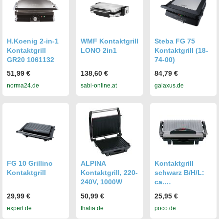
H.Koenig 2-in-1
WMF Kontaktgrill
Steba FG 75
Kontaktgrill
LONO 2in1
Kontaktgrill (18-
GR20 1061132
74-00)
51,99 €
138,60 €
84,79 €
norma24.de
sabi-online.at
galaxus.de
FG 10 Grillino
ALPINA
Kontaktgrill
Kontaktgrill
Kontaktgrill, 220-
schwarz B/H/L:
240V, 1000W
ca.
11,5x29,5x32,5
29,99 €
50,99 €
25,95 €
cm
expert.de
thalia.de
poco.de