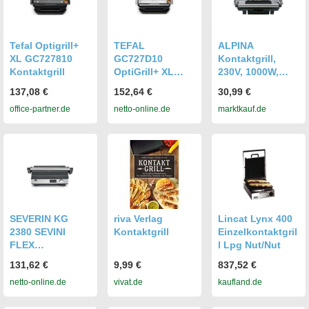
Tefal Optigrill+
TEFAL
ALPINA
XL GC727810
GC727D10
Kontaktgrill,
Kontaktgrill
OptiGrill+ XL
230V, 1000W,
Kontaktgrill
Silber
137,08 €
152,64 €
30,99 €
office-partner.de
netto-online.de
marktkauf.de
SEVERIN KG
riva Verlag
Lincat Lynx 400
2380 SEVINI
Kontaktgrill
Einzelkontaktgril
FLEX
l Lpg Nut/Nut
Kontaktgrill
131,62 €
9,99 €
837,52 €
netto-online.de
vivat.de
kaufland.de