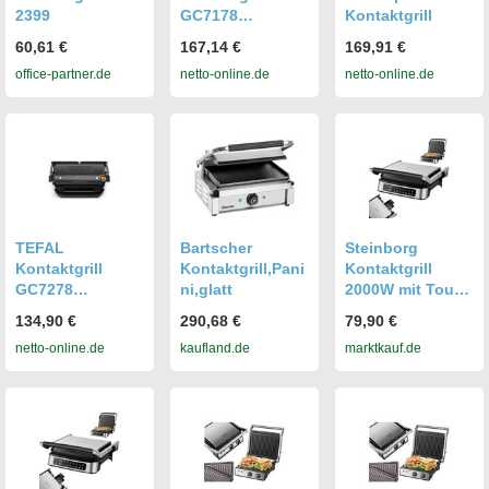
2399
GC7178
Kontaktgrill
OptiGrill+
60,61 €
167,14 €
169,91 €
office-partner.de
netto-online.de
netto-online.de
TEFAL
Bartscher
Steinborg
Kontaktgrill
Kontaktgrill,Pani
Kontaktgrill
GC7278
ni,glatt
2000W mit Touch
OptiGrill+
Display 180°
134,90 €
290,68 €
79,90 €
Upgrade XL
aufklappbar
netto-online.de
kaufland.de
marktkauf.de