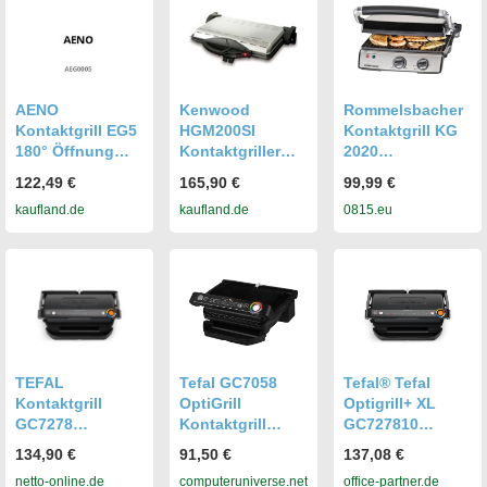
AENO
Kenwood
Rommelsbacher
Kontaktgrill EG5
HGM200SI
Kontaktgrill KG
180° Öffnung
Kontaktgriller
2020
max.230°C
silber
Kontaktgrill,
122,49 €
165,90 €
99,99 €
edelstahl/blk
Edelstahl
kaufland.de
kaufland.de
0815.eu
retail
TEFAL
Tefal GC7058
Tefal® Tefal
Kontaktgrill
OptiGrill
Optigrill+ XL
GC7278
Kontaktgrill
GC727810
OptiGrill+
schwarz
Kontaktgrill
134,90 €
91,50 €
137,08 €
Upgrade XL
netto-online.de
computeruniverse.net
office-partner.de