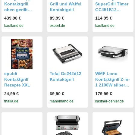
Kontaktgrill
Grill und Waffel
SuperGrill Timer
oben gerillt
Kontaktgrill
GC451B12
unten glatt
(silber, 2.000
439,90 €
89,99 €
114,95 €
Watt)
kaufland.de
expert.de
kaufland.de
epubli
Tefal Gc242d12
WMF Lono
Kontaktgrill
Kontaktgrill
Kontaktgrill 2-in-
Rezepte XXL
1 2100W silber
baby
24,99 €
69,90 €
179,99 €
thalia.de
manomano.de
kastner-oehler.de