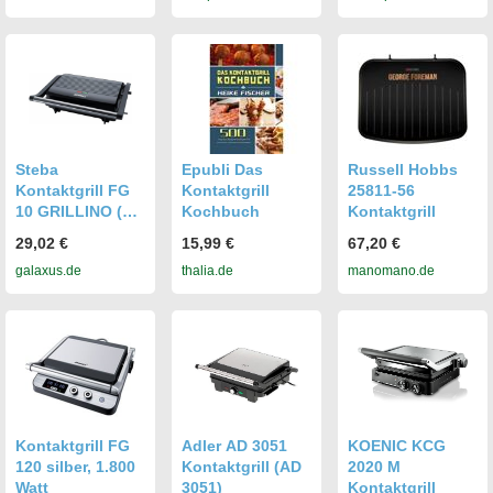
Steba
Epubli Das
Russell Hobbs
Kontaktgrill FG
Kontaktgrill
25811-56
10 GRILLINO (18-
Kochbuch
Kontaktgrill
39-00)
29,02 €
15,99 €
67,20 €
galaxus.de
thalia.de
manomano.de
Kontaktgrill FG
Adler AD 3051
KOENIC KCG
120 silber, 1.800
Kontaktgrill (AD
2020 M
Watt
3051)
Kontaktgrill