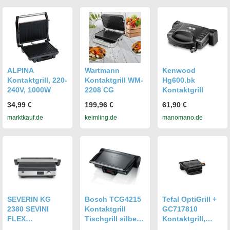
ALPINA
Wartmann
Kenwood
Kontaktgrill, 220-
Kontaktgrill WM-
Hg600.bk
240V, 1000W
2208 CG
Kontaktgrill
34,99 €
199,96 €
61,90 €
marktkauf.de
keimling.de
manomano.de
SEVERIN KG
Bosch TCG4215
Tefal OptiGrill +
2380 SEVINI
Kontaktgrill
GC717810
FLEX
Tischgrill silber
Kontaktgrill,
Kontaktgrill
2.000W
schwarz