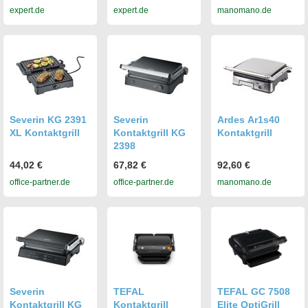
expert.de
expert.de
manomano.de
Severin KG 2391
Severin
Ardes Ar1s40
XL Kontaktgrill
Kontaktgrill KG
Kontaktgrill
2398
44,02 €
67,82 €
92,60 €
office-partner.de
office-partner.de
manomano.de
Severin
TEFAL
TEFAL GC 7508
Kontaktgrill KG
Kontaktgrill
Elite OptiGrill