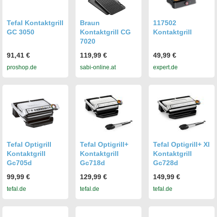
Tefal Kontaktgrill
Braun
117502
GC 3050
Kontaktgrill CG
Kontaktgrill
7020
91,41 €
119,99 €
49,99 €
proshop.de
sabi-online.at
expert.de
Tefal Optigrill
Tefal Optigrill+
Tefal Optigrill+ Xl
Kontaktgrill
Kontaktgrill
Kontaktgrill
Gc705d
Gc718d
Gc728d
99,99 €
129,99 €
149,99 €
tefal.de
tefal.de
tefal.de