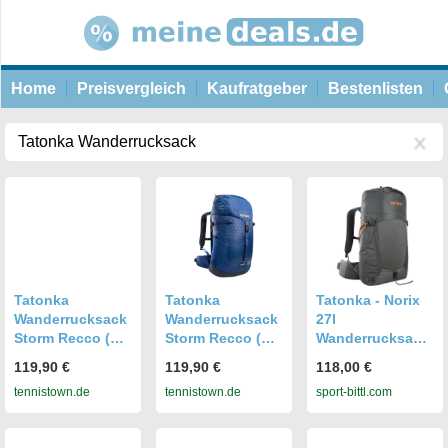
Home
Preisvergleich
Kaufratgeber
Bestenlisten
Tatonka
Tatonka
Tatonka - Norix
Wanderrucksack
Wanderrucksack
27l
Storm Recco (X
Storm Recco (X
Wanderrucksack
Vent Zero-
Vent Zero-
titan grey
119,90 €
119,90 €
118,00 €
Tragesystem) 30
Tragesystem) 25
254365_412
tennistown.de
tennistown.de
sport-bittl.com
Liter darkblau
Liter darkblau