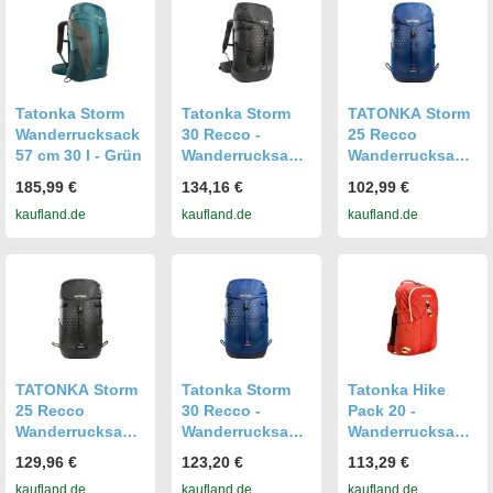
Tatonka Storm
Tatonka Storm
TATONKA Storm
Wanderrucksack
30 Recco -
25 Recco
57 cm 30 l - Grün
Wanderrucksack,
Wanderrucksack
Farbe:black
blau 25 L
185,99 €
134,16 €
102,99 €
kaufland.de
kaufland.de
kaufland.de
TATONKA Storm
Tatonka Storm
Tatonka Hike
25 Recco
30 Recco -
Pack 20 -
Wanderrucksack
Wanderrucksack,
Wanderrucksack
schwarz 25 L
Farbe:darker
50 cm (red
129,96 €
123,20 €
113,29 €
blue
orange)
kaufland.de
kaufland.de
kaufland.de