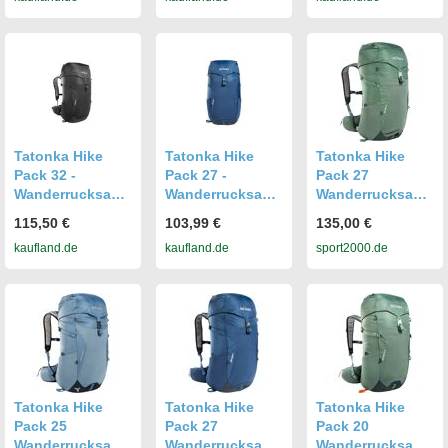
Tatonka Hike
Tatonka Hike
Tatonka Hike
Pack 32 -
Pack 27 -
Pack 27
Wanderrucksack
Wanderrucksack
Wanderrucksack,
Uni 32 L mit
Uni 27 L mit
grün 27 l
115,50 €
103,99 €
135,00 €
belüftetem
atmungsaktiver
kaufland.de
kaufland.de
sport2000.de
Netzrücken.
Rückenpo....
Tatonka Hike
Tatonka Hike
Tatonka Hike
Pack 25
Pack 27
Pack 20
Wanderrucksack,
Wanderrucksack,
Wanderrucksack,