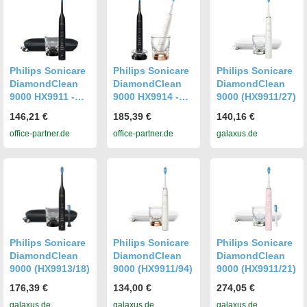
Philips Sonicare
Philips Sonicare
Philips Sonicare
DiamondClean
DiamondClean
DiamondClean
9000 HX9911 -
9000 HX9914 -
9000 (HX9911/27)
Zahnbürste -
Zahnbürstenset,
146,21 €
185,39 €
140,16 €
Schwarz
2 St
office-partner.de
office-partner.de
galaxus.de
Philips Sonicare
Philips Sonicare
Philips Sonicare
DiamondClean
DiamondClean
DiamondClean
9000 (HX9913/18)
9000 (HX9911/94)
9000 (HX9911/21)
176,39 €
134,00 €
274,05 €
galaxus.de
galaxus.de
galaxus.de