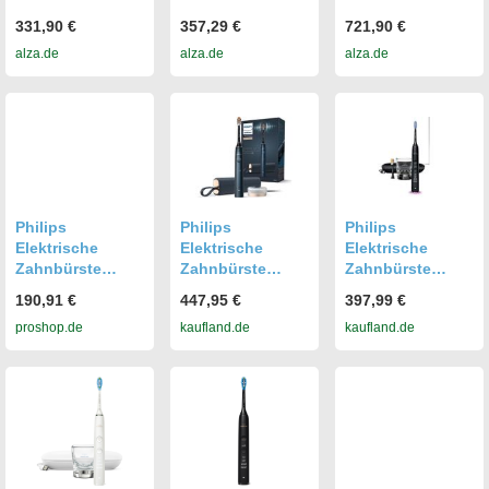
HX9914/69 2
HX9914/54 2 St
Prestige
331,90 €
357,29 €
721,90 €
Stück
HX9992/31 +
alza.de
alza.de
alza.de
HX9992/42
Philips
Philips
Philips
Elektrische
Elektrische
Elektrische
Zahnbürste
Zahnbürste
Zahnbürste
Sonicare
Sonicare
Sonicare
190,91 €
447,95 €
397,99 €
DiamondClean
DiamondClean
DiamondClean
proshop.de
kaufland.de
kaufland.de
9000
Prestige 9900 –
9400 Elektrische
Elektrische
Zahnbürste mit
Zahnbürste,
App,Drucksensor
Aufsteckbürsten
,
: 1 St.,
Aufsteckbürsten
Zahnbürsten,
: 1 St.,
Schallzahnbürst
Zahnbürsten
e