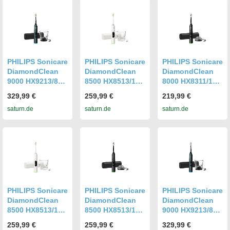
ologie:
Schalltechnologi
e
PHILIPS Sonicare
PHILIPS Sonicare
PHILIPS Sonicare
DiamondClean
DiamondClean
DiamondClean
9000 HX9213/84,
8500 HX8513/11,
8000 HX8311/12,
elektrische
Elektrische
Elektrische
329,99 €
259,99 €
219,99 €
Zahnbürste
Zahnbürste
Zahnbürste
saturn.de
saturn.de
saturn.de
Grün,
Weiß,
Schwarz,
Reinigungstechn
Reinigungstechn
Reinigungstechn
ologie:
ologie:
ologie:
Schalltechnologi
Schalltechnologi
Schalltechnologi
e
e
e
PHILIPS Sonicare
PHILIPS Sonicare
PHILIPS Sonicare
DiamondClean
DiamondClean
DiamondClean
8500 HX8513/11,
8500 HX8513/12,
9000 HX9213/84,
Elektrische
elektrische
elektrische
259,99 €
259,99 €
329,99 €
Zahnbürste
Zahnbürste
Zahnbürste