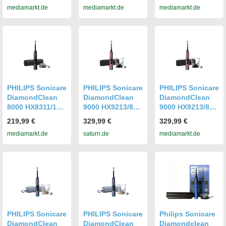
mediamarkt.de
mediamarkt.de
mediamarkt.de
Weiß,
Schwarz,
Grün,
Reinigungstechn
Reinigungstechn
Reinigungstechn
ologie:
ologie:
ologie:
Schalltechnologi
Schalltechnologi
Schalltechnologi
e
e
e
PHILIPS Sonicare
PHILIPS Sonicare
PHILIPS Sonicare
DiamondClean
DiamondClean
DiamondClean
8000 HX8311/12,
9000 HX9213/85,
9000 HX9213/85,
Elektrische
elektrische
elektrische
219,99 €
329,99 €
329,99 €
Zahnbürste
Zahnbürste
Zahnbürste
mediamarkt.de
saturn.de
mediamarkt.de
Schwarz,
Satiniertes
Satiniertes
Reinigungstechn
Mauve,
Mauve,
ologie:
Reinigungstechn
Reinigungstechn
Schalltechnologi
ologie:
ologie:
e
Schalltechnologi
Schalltechnologi
e
e
PHILIPS Sonicare
PHILIPS Sonicare
Philips Sonicare
DiamondClean
DiamondClean
Diamondclean