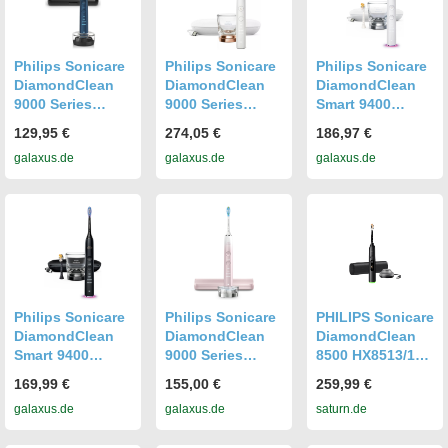
Philips Sonicare
Philips Sonicare
Philips Sonicare
DiamondClean
DiamondClean
DiamondClean
9000 Series
9000 Series
Smart 9400
(HX9911/88)
(HX9911/23)
(HX9917/88)
129,95 €
274,05 €
186,97 €
galaxus.de
galaxus.de
galaxus.de
Philips Sonicare
Philips Sonicare
PHILIPS Sonicare
DiamondClean
DiamondClean
DiamondClean
Smart 9400
9000 Series
8500 HX8513/12,
(HX9917/89)
(HX9911/84)
elektrische
169,99 €
155,00 €
259,99 €
Zahnbürste
galaxus.de
galaxus.de
saturn.de
Schwarz,
Reinigungstechn