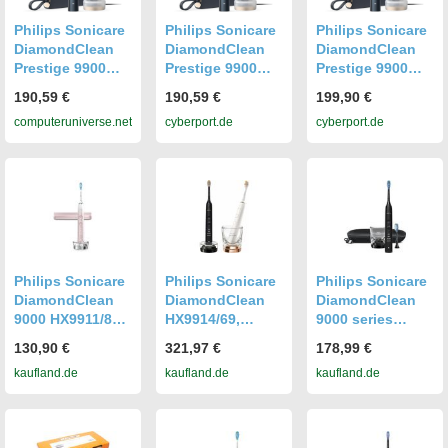
Philips Sonicare
Philips Sonicare
Philips Sonicare
DiamondClean
DiamondClean
DiamondClean
Prestige 9900
Prestige 9900
Prestige 9900
HX9992/12 blau
HX9992/12 blau
HX9992/12 blau
190,59 €
190,59 €
199,90 €
Schallzahnbürst
Schallzahnbürst
Schallzahnbürst
computeruniverse.net
cyberport.de
cyberport.de
e
e
e
Philips Sonicare
Philips Sonicare
Philips Sonicare
DiamondClean
DiamondClean
DiamondClean
9000 HX9911/84
HX9914/69,
9000 series
Elektrische
Erwachsener,
DiamondClean
130,90 €
321,97 €
178,99 €
Schallzahnbürst
Schallzahnbürst
9000 HX9913/18
kaufland.de
kaufland.de
kaufland.de
e – Special
e,
Wiederaufladbar
Edition,
Tiefenreinigung,
e Zahnbürste,
Erwachsener,
Zahnfleischpfleg
Erwachsener,
Schallzahnbürst
e, Whitening,
Schallzahnbürst