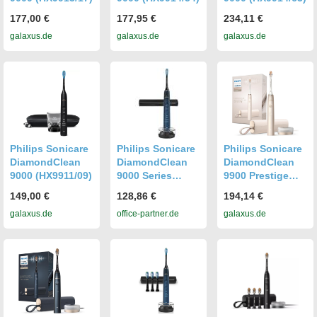
177,00 €
177,95 €
234,11 €
galaxus.de
galaxus.de
galaxus.de
Philips Sonicare
Philips Sonicare
Philips Sonicare
DiamondClean
DiamondClean
DiamondClean
9000 (HX9911/09)
9000 Series
9900 Prestige
HX9911
(HX9992/11)
149,00 €
128,86 €
194,14 €
Zahnbürste,
galaxus.de
office-partner.de
galaxus.de
Aquamarine
Gradient