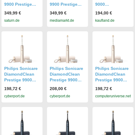
9900 Prestige
9900 Prestige
9000
HX9813/98,
HX9813/98,
Dunkelblaue
349,99 €
349,99 €
194,00 €
elektrische
elektrische
Schallzahnbürst
saturn.de
mediamarkt.de
kaufland.de
Zahnbürste
Zahnbürste
e Hx9911/88
Dunkelblau/Sch
Dunkelblau/Sch
warz,
warz,
Reinigungstechn
Reinigungstechn
ologie:
ologie:
Schalltechnologi
Schalltechnologi
e
e
Philips Sonicare
Philips Sonicare
Philips Sonicare
DiamondClean
DiamondClean
DiamondClean
Prestige 9900
Prestige 9900
Prestige 9900
HX9992/11
HX9992/11
HX9992/11
198,72 €
208,00 €
198,72 €
Schallzahnbürst
Schallzahnbürst
Schallzahnbürst
cyberport.de
cyberport.de
computeruniverse.net
e
e
e