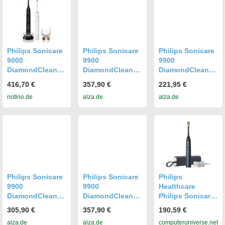
Philips Sonicare
Philips Sonicare
Philips Sonicare
9000
9900
9900
DiamondClean
DiamondClean
DiamondClean
HX9914/69
Prestige
Prestige
416,70 €
357,90 €
221,95 €
elektrische
HX9992/31
HX9992/12
notino.de
alza.de
alza.de
Schallzahnbürst
e, 2 Bodys 2 St.
Philips Sonicare
Philips Sonicare
Philips
9900
9900
Healthcare
DiamondClean
DiamondClean
Philips Sonicare
Prestige
Prestige
DiamondClean
305,90 €
357,90 €
190,59 €
HX9992/11
HX9992/42
Prestige 9900
alza.de
alza.de
computeruniverse.net
HX9992/12 blau