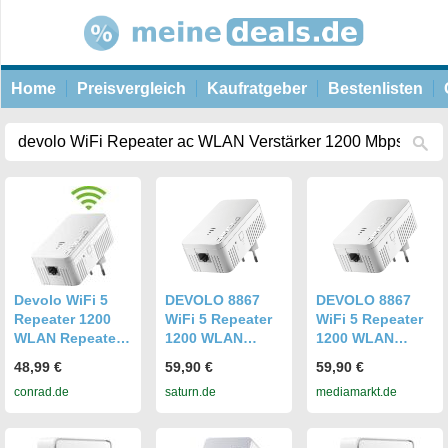
Home
Preisvergleich
Kaufratgeber
Bestenlisten
Devolo WiFi 5
DEVOLO 8867
DEVOLO 8867
Repeater 1200
WiFi 5 Repeater
WiFi 5 Repeater
WLAN Repeater
1200 WLAN
1200 WLAN
8867 EU WLAN
Repeater
Repeater
48,99 €
59,90 €
59,90 €
1200 MBit/s
conrad.de
saturn.de
mediamarkt.de