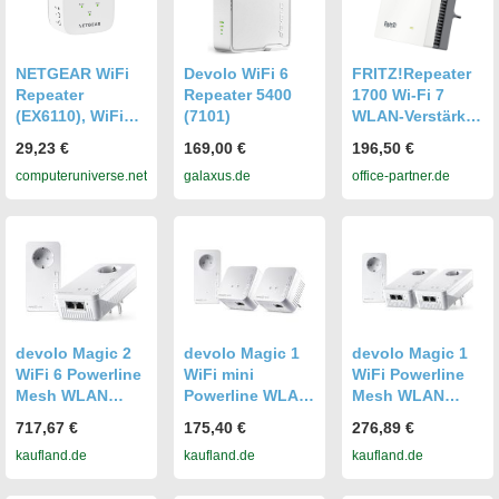
NETGEAR WiFi
Devolo WiFi 6
FRITZ!Repeater
Repeater
Repeater 5400
1700 Wi-Fi 7
(EX6110), WiFi
(7101)
WLAN-Verstärker
Verstärker
2er Pack
29,23 €
169,00 €
196,50 €
AC1200,
20003134
computeruniverse.net
galaxus.de
office-partner.de
Leistungsstarker
WiFi Repeater
mit Einer
Reichweite von
bis zu 120m²,
WiFi Extender
zur Beseitigung
Toter Zonen
EX6110-100PES
devolo Magic 2
devolo Magic 1
devolo Magic 1
WiFi 6 Powerline
WiFi mini
WiFi Powerline
Mesh WLAN
Powerline WLAN
Mesh WLAN
Verstärker 2x
Verstärker 3x
Verstärker 3x
717,67 €
175,40 €
276,89 €
Adapter
Adapter
Adapter
kaufland.de
kaufland.de
kaufland.de