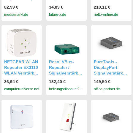
DECT-ULE
867MBit/s 5 GHz
System WLAN-
82,99 €
34,89 €
210,11 €
Verstärker
+ 300MBit/s 2,4
Repeater Home
mediamarkt.de
future-x.de
netto-online.de
GHz WLAN
Mesh WiFi 6
Verstärker App
System WLAN-
Steuerung
Repeater
Signalstärkeanze
ige kompatibel
zu allen WLAN
Geräten AP
Modus weiß
(RE330)
NETGEAR WLAN
Resol VBus-
PureTools -
Repeater EX3110
Repeater /
DisplayPort
WLAN Verstärker
Signalverstärker
Signalverstärker
AC750 (Dual-
Resol-18001040
/ Repeater PT-R-
36,94 €
132,40 €
149,50 €
Band WiFi 2,4/5
DP20
computeruniverse.net
heizungsdiscount24.
office-partner.de
GHz, Abdeckung
2 bis 3 Räume &
de
20 Geräte, bis zu
750 MBit/s
Geschwindigkeit
) EX3110-100PES