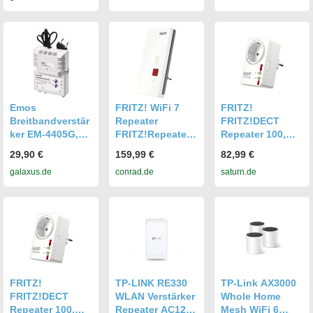
pter
pter
Emos
FRITZ! WiFi 7
FRITZ!
Breitbandverstär
Repeater
FRITZ!DECT
ker EM-4405G,
FRITZ!Repeater
Repeater 100,
WLAN Repeater
2700 20003135
DECT-ULE
29,90 €
159,99 €
82,99 €
WLAN, LAN 6.5
Verstärker
galaxus.de
conrad.de
saturn.de
GBit/s WiFi 7,
Mesh-fähig, App-
Unterstützung
FRITZ!
TP-LINK RE330
TP-Link AX3000
FRITZ!DECT
WLAN Verstärker
Whole Home
Repeater 100,
Repeater AC1200
Mesh WiFi 6