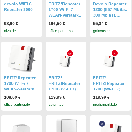
devolo WiFi 6
FRITZ!Repeater
Devolo Repeater
Repeater 3000
1700 Wi-Fi 7
1200 (867 Mbit/s,
WLAN-Verstärker
300 Mbit/s),
2er Pack
WLAN Repeater
98,90 €
196,50 €
55,84 €
alza.de
office-partner.de
galaxus.de
FRITZ!Repeater
FRITZ!
FRITZ!
1700 Wi-Fi 7
FRITZ!Repeater
FRITZ!Repeater
WLAN-Verstärker
1700 (Wi-Fi 7)
1700 (Wi-Fi 7)
20003116
WLAN Mesh-
WLAN Mesh-
108,00 €
119,99 €
119,99 €
Repeater WLAN-
Repeater WLAN-
office-partner.de
saturn.de
mediamarkt.de
Verstärker &
Verstärker &
Repeater
Repeater