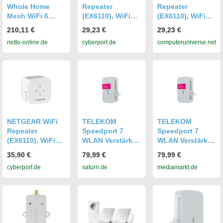
Whole Home
Repeater
Repeater
Mesh WiFi 6
(EX6110), WiFi
(EX6110), WiFi
System WLAN-
Verstärker
Verstärker
210,11 €
29,23 €
29,23 €
Repeater Home
AC1200,
AC1200,
netto-online.de
cyberport.de
computeruniverse.net
Mesh WiFi 6
Leistungsstarker
Leistungsstarker
System WLAN-
WiFi Repeater
WiFi Repeater
Repeater
mit Einer
mit Einer
Reichweite von
Reichweite von
bis zu 120m²,
bis zu 120m²,
WiFi Extender
WiFi Extender
zur Beseitigung
zur Beseitigung
Toter Zonen
Toter Zonen
NETGEAR WiFi
TELEKOM
TELEKOM
Repeater
Speedport 7
Speedport 7
(EX6110), WiFi
WLAN Verstärker
WLAN Verstärker
Verstärker
Repeater
Repeater
35,90 €
79,99 €
79,99 €
AC1200,
cyberport.de
saturn.de
mediamarkt.de
Leistungsstarker
WiFi Repeater
mit Einer
Reichweite von
bis zu 120m²,
WiFi Extender