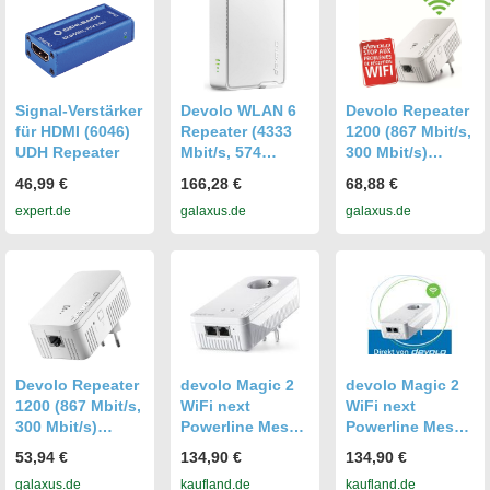
Band WiFi
Geschwindigkeit
bis 1600 MBit/s,
Smart Roaming
EAX12-100PES
Signal-Verstärker
Devolo WLAN 6
Devolo Repeater
für HDMI (6046)
Repeater (4333
1200 (867 Mbit/s,
UDH Repeater
Mbit/s, 574
300 Mbit/s)
Mbit/s) (8967)
(8869)
46,99 €
166,28 €
68,88 €
expert.de
galaxus.de
galaxus.de
Devolo Repeater
devolo Magic 2
devolo Magic 2
1200 (867 Mbit/s,
WiFi next
WiFi next
300 Mbit/s)
Powerline Mesh
Powerline Mesh
(8867)
WLAN Verstärker
WLAN Verstärker
53,94 €
134,90 €
134,90 €
1x
1x
galaxus.de
kaufland.de
kaufland.de
Erweiterungsada
Erweiterungsada