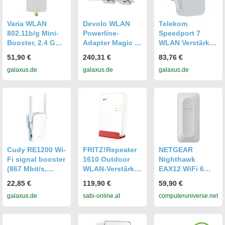
zur Beseitigung
Toter Zonen
Varia WLAN
Devolo WLAN
Telekom
802.11b/g Mini-
Powerline-
Speedport 7
Booster, 2.4 GHz,
Adapter Magic 1
WLAN Verstärker
WLAN Repeater
WiFi mini
(5764 Mbit/s,
51,90 €
240,31 €
83,76 €
Multiroom-Kit,
1032 Mbit/s),
galaxus.de
galaxus.de
galaxus.de
1200 Mbps,
WLAN Repeater
Mesh WLAN-
Verstärker, 2x
LAN (1200
Mbit/s) (8578)
Cudy RE1200 Wi-
FRITZ!Repeater
NETGEAR
Fi signal booster
1610 Outdoor
Nighthawk
(867 Mbit/s,
WLAN-Verstärker
EAX12 WiFi 6
300 Mbit/s),
(max. 3000
WLAN Mesh
22,85 €
119,90 €
59,90 €
WLAN Repeater
Mbit/s)
Repeater AX1600
galaxus.de
sabi-online.at
computeruniverse.net
WLAN Verstärker,
bis zu 100 m² &
15 Geräte, Dual-