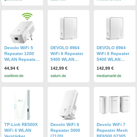
Devolo WiFi 5
DEVOLO 8964
DEVOLO 8964
Repeater 1200
WiFi 6 Repeater
WiFi 6 Repeater
WLAN Repeater
5400 WLAN
5400 WLAN
8867 EU WLAN
Repeater
Repeater
44,94 €
142,99 €
142,99 €
1200MBit/s
voelkner.de
saturn.de
mediamarkt.de
TP-Link RE500X
Devolo WiFi 6
Devolo WiFi 7
WiFi 6 WLAN
Repeater 3000
Repeater Mesh
Verstärker
(7120)
BE6500 07305