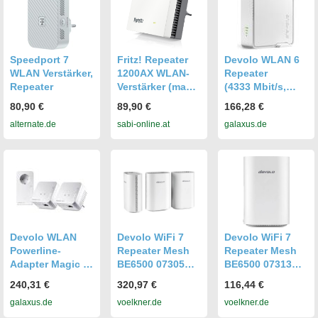
Speedport 7
Fritz! Repeater
Devolo WLAN 6
WLAN Verstärker,
1200AX WLAN-
Repeater
Repeater
Verstärker (max.
(4333 Mbit/s,
3000 Mbit/s)
574 Mbit/s),
80,90 €
89,90 €
166,28 €
WLAN Repeater
alternate.de
sabi-online.at
galaxus.de
Devolo WLAN
Devolo WiFi 7
Devolo WiFi 7
Powerline-
Repeater Mesh
Repeater Mesh
Adapter Magic 1
BE6500 07305
BE6500 07313
WiFi mini
WLAN, LAN 6.5
WLAN, LAN 6.5
240,31 €
320,97 €
116,44 €
Multiroom-Kit,
GBit/s Mesh-
GBit/s Mesh-
galaxus.de
voelkner.de
voelkner.de
1200 Mbps,
fähig, WiFi 7,
fähig, WiFi 7,