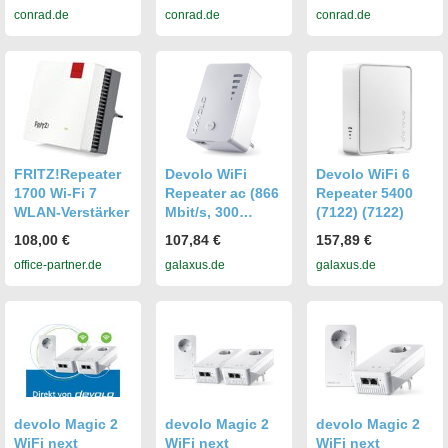
conrad.de
conrad.de
conrad.de
Triband, Mesh-
Triband, Mesh-
Triband, Mesh-
fähig, App-
fähig, App-
fähig, App-
Unterstützung
Unterstützung
Unterstützung
FRITZ!Repeater
Devolo WiFi
Devolo WiFi 6
1700 Wi-Fi 7
Repeater ac (866
Repeater 5400
WLAN-Verstärker
Mbit/s, 300
(7122) (7122)
Mbit/s) (9790)
108,00 €
107,84 €
157,89 €
office-partner.de
galaxus.de
galaxus.de
devolo Magic 2
devolo Magic 2
devolo Magic 2
WiFi next
WiFi next
WiFi next