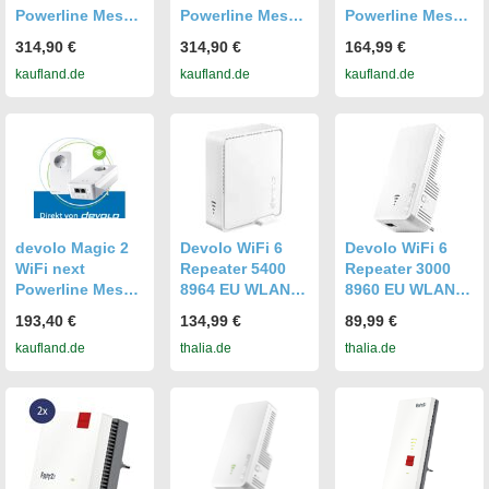
Powerline Mesh
Powerline Mesh
Powerline Mesh
WLAN Verstärker
WLAN Verstärker
WLAN Verstärker
314,90 €
314,90 €
164,99 €
3x Adapter
3x Adapter
2x Adapter
kaufland.de
kaufland.de
kaufland.de
devolo Magic 2
Devolo WiFi 6
Devolo WiFi 6
WiFi next
Repeater 5400
Repeater 3000
Powerline Mesh
8964 EU WLAN
8960 EU WLAN
WLAN Verstärker
5400MBit/s
3000MBit/s
193,40 €
134,99 €
89,99 €
2x Adapter
Mesh-fähig
Mesh-fähig
kaufland.de
thalia.de
thalia.de