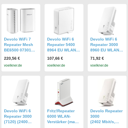
Mesh WLAN-
App-
App-
Verstärker, 2x
Unterstützung
Unterstützung
LAN
(1200 Mbit/s),
Powerline, Weiss
Devolo WiFi 7
Devolo WiFi 6
Devolo WiFi 6
Repeater Mesh
Repeater 5400
Repeater 3000
BE6500 07301
8964 EU WLAN
8960 EU WLAN
WLAN, LAN 6.5
5400MBit/s
3000MBit/s
220,56 €
107,66 €
71,92 €
GBit/s Mesh-
Mesh-fähig
Mesh-fähig
voelkner.de
voelkner.de
voelkner.de
fähig, WiFi 7,
App-
Unterstützung
Devolo WiFi 6
Fritz!Repeater
Devolo Repeater
Repeater 3000
6000 WLAN-
3000
(7120) (2400
Verstärker (max.
(2402 Mbit/s,
Mbit/s, 574
2400 Mbit/s)
574 Mbit/s),