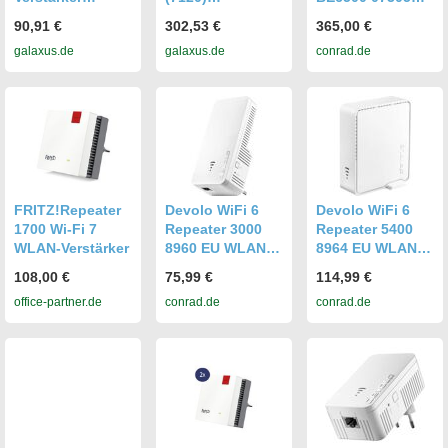
Repeater AX1500
(2400 Mbit/s,
WLAN, LAN 6.5
90,91 €
302,53 €
365,00 €
(1200 Mbit/s
574 Mbit/s),
GBit/s Mesh-
galaxus.de
galaxus.de
conrad.de
5GHz, 300 Mbit/s
WLAN Repeater
fähig, WiFi 7,
2,4GHz, Gigabit-
App-
(1200 Mbit/s,
Unterstützung
300 Mbit/s),
WLAN Repeater
FRITZ!Repeater
Devolo WiFi 6
Devolo WiFi 6
1700 Wi-Fi 7
Repeater 3000
Repeater 5400
WLAN-Verstärker
8960 EU WLAN
8964 EU WLAN
3000 MBit/s
5400 MBit/s
108,00 €
75,99 €
114,99 €
Mesh-fähig
Mesh-fähig
office-partner.de
conrad.de
conrad.de