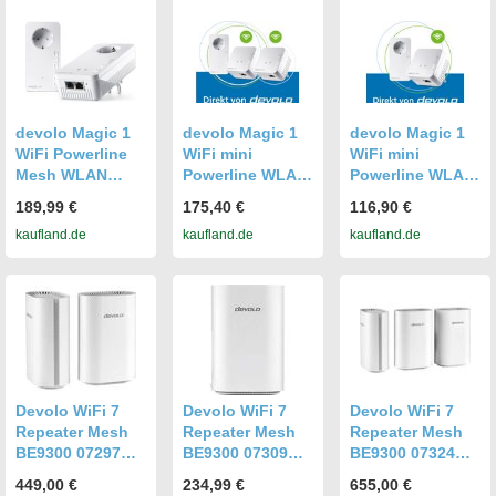
devolo Magic 1
devolo Magic 1
devolo Magic 1
WiFi Powerline
WiFi mini
WiFi mini
Mesh WLAN
Powerline WLAN
Powerline WLAN
Verstärker 2x
Verstärker 3x
Verstärker 2x
189,99 €
175,40 €
116,90 €
Adapter
Adapter
Adapter
kaufland.de
kaufland.de
kaufland.de
Devolo WiFi 7
Devolo WiFi 7
Devolo WiFi 7
Repeater Mesh
Repeater Mesh
Repeater Mesh
BE9300 07297
BE9300 07309
BE9300 07324
WLAN, LAN 9.3
WLAN, LAN 9.3
WLAN, LAN 9.3
449,00 €
234,99 €
655,00 €
GBit/s WiFi 7,
GBit/s WiFi 7,
GBit/s WiFi 7,