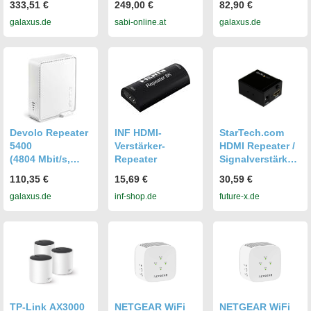
333,51 €
249,00 €
82,90 €
Mbit/s) (7120)
WLAN Repeater
galaxus.de
sabi-online.at
galaxus.de
Devolo Repeater
INF HDMI-
StarTech.com
5400
Verstärker-
HDMI Repeater /
(4804 Mbit/s,
Repeater
Signalverstärker
574 Mbit/s),
35m 1080p
110,35 €
15,69 €
30,59 €
WLAN Repeater
Signal Verstärker
galaxus.de
inf-shop.de
future-x.de
Erweiterung für
Video/Audio bis
zu 35 m
(HDBOOST)
TP-Link AX3000
NETGEAR WiFi
NETGEAR WiFi