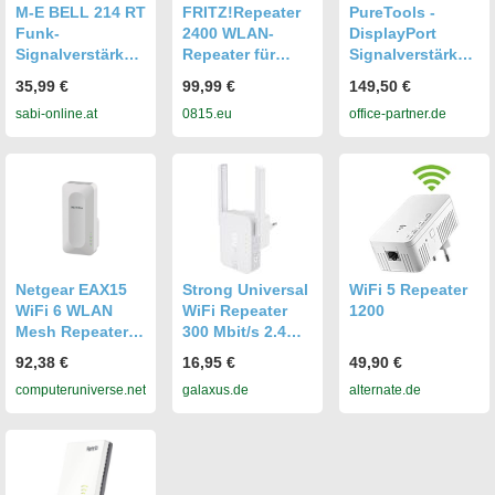
M-E BELL 214 RT
FRITZ!Repeater
PureTools -
Funk-
2400 WLAN-
DisplayPort
Signalverstärker
Repeater für
Signalverstärker
(Repeater)
mehr WIFI-5
/ Repeater
35,99 €
99,99 €
149,50 €
WLAN in jedem
sabi-online.at
0815.eu
office-partner.de
Raum
Netgear EAX15
Strong Universal
WiFi 5 Repeater
WiFi 6 WLAN
WiFi Repeater
1200
Mesh Repeater
300 Mbit/s 2.4
AX1800 (WLAN
GHz (300 Mbit/s),
92,38 €
16,95 €
49,90 €
Verstärker bis zu
WLAN Repeater
computeruniverse.net
galaxus.de
alternate.de
100 m² & 20
Geräte, Dual-
Band WiFi
Geschwindigkeit
bis 1800 MBit/s,