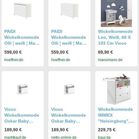
PAIDI
PAIDI
Wickelkommode
Wickelkommode
Wickelkommode
Leo, Weiß, 60 X
Olli ¦ weiß ¦ Maße
Olli ¦ weiß ¦ Maße
103 Cm Vicco
(cm): B: 123,5 H:
(cm): B: 123,5 H:
598,00 €
559,00 €
89,90 €
94,9 T: 56.1
94,9 T: 56.1
hoeffner.de
hoeffner.de
manomano.de
Vicco
Vicco
Wickelkommode
Wickelkommode
Wickelkommode
WIMEX
Oskar Baby
Oskar Baby
"Helsingborg",
Wickelregal
Wickelregal
weiß (alpinweiß),
189,90 €
189,90 €
229,75 €
Kommode
Kommode
B:90cm H:93cm
marktkauf.de
netto-online.de
baur.de
Wickeltisch Weiß
Wickeltisch Weiß
T:75cm,