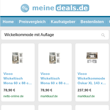
Home
Preisvergleich
Kaufratgeber
Bestenlisten
Vicco
Vicco
Vicco
Wickeltisch
Wickeltisch
Wickelkommode
Mona 60 x 88 cm,
Mona 60 x 88 cm,
Oskar XL 143 x
Weiß,
Weiß,
100 cm, Weiß,
78,90 €
78,90 €
237,90 €
Wickelkommode
Wickelkommode
Wickeltisch inkl.
netto-online.de
marktkauf.de
marktkauf.de
inkl.
inkl.
Wickelauflage
Wickelauflage
Wickelauflage