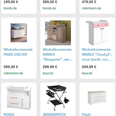
199,00 €
589,00 €
479,00 €
trends.de
trends.de
ostermann.de
Wickelkommode
Wickelkommode
Wickelkommode
PAIDI OSCAR
WIMEX
WIMEX "Cindy2",
"Bergamo", weiß
rosa (weiß, rosé),
(san remo eiche,
B:91cm H:101cm
599,00 €
299,99 €
209,99 €
weiß), B:122cm
T:75cm,
ostermann.de
baur.de
baur.de
H:101cm T:75cm,
Holzwerkstoff,
Holzwerkstoff,
Wickelkommode
Wickelkommode
n,
n,
Wickelkommode,
Wickelkommode
umbaufähig zur
Kommode
ROBA
SENDERPICK
Paidi