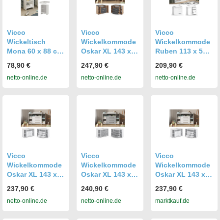
n
Wickelkommode
PRAKTISCHE
DESIGN
Vicco
Vicco
Vicco
Wickeltisch
Wickelkommode
Wickelkommode
Mona 60 x 88 cm,
Oskar XL 143 x
Ruben 113 x 53
Weiß,
100 cm, Eiche
cm, Weiß,
78,90 €
247,90 €
209,90 €
Wickelkommode
Anthrazit, inkl.
Wickeltisch inkl.
netto-online.de
netto-online.de
netto-online.de
inkl.
Wickelauflage
Wickelauflage
Wickelauflage
Vicco
Vicco
Vicco
Wickelkommode
Wickelkommode
Wickelkommode
Oskar XL 143 x
Oskar XL 143 x
Oskar XL 143 x
100 cm, Weiß,
100 cm, Weiß
100 cm, Weiß,
237,90 €
240,90 €
237,90 €
Wickeltisch inkl.
Grau,
Wickeltisch inkl.
netto-online.de
netto-online.de
marktkauf.de
Wickelauflage
Wickelauflage,
Wickelauflage
Wickeltisch