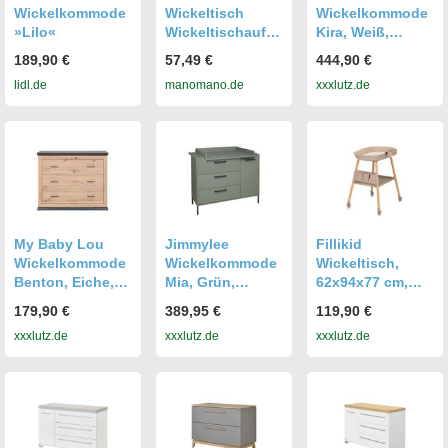
Wickelkommode
Wickeltisch
Wickelkommode
»Lilo«
Wickeltischaufla
Kira, Weiß,
ge Mit 3 Fächer
Metall, 1 Fächer,
189,90 €
57,49 €
444,90 €
Wickelkommode
3 Schublade(n)
lidl.de
manomano.de
xxxlutz.de
Baby
Schubladen,
Wickelkombi
135.3 cm, Blauer
Wickelauflage
Engel, Goldenes
Klappbar
M, Babymöbel,
Schwarz Mit
Wickelkommode
Rädern
n & Zubehör,
Wickelkommode
n
My Baby Lou
Jimmylee
Fillikid
Wickelkommode
Wickelkommode
Wickeltisch,
Benton, Eiche,
Mia, Grün,
62x94x77 cm,
Kunststoff, 3
Metall, 1 Fächer,
Babymöbel,
179,90 €
389,95 €
119,90 €
Schublade(n)
3 Schublade(n)
Wickelkommode
xxxlutz.de
xxxlutz.de
xxxlutz.de
Schubladen,
Schubladen,
n & Zubehör,
110x89.5x43 cm,
119x101x77 cm,
Wickelkommode
Babymöbel,
DIN EN ISO 9001,
n
Wickelkommode
Babymöbel,
n & Zubehör,
Wickelkommode
Wickelkommode
n & Zubehör,