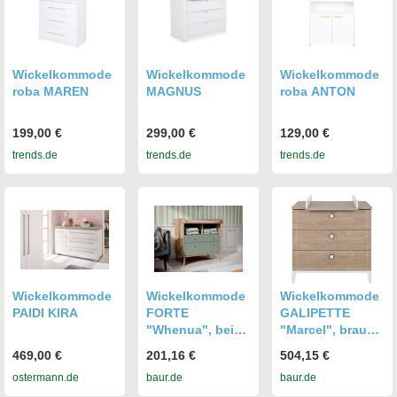
Wickelkommode
Wickelkommode
Wickelkommode
roba MAREN
MAGNUS
roba ANTON
199,00 €
299,00 €
129,00 €
trends.de
trends.de
trends.de
Wickelkommode
Wickelkommode
Wickelkommode
PAIDI KIRA
FORTE
GALIPETTE
"Whenua", beige
"Marcel", braun
(mauvelle eiche,
(eiche blond,
469,00 €
201,16 €
504,15 €
salbei, mauvelle
eiche blond),
ostermann.de
baur.de
baur.de
eiche), B:89,8cm
B:95cm H:91cm