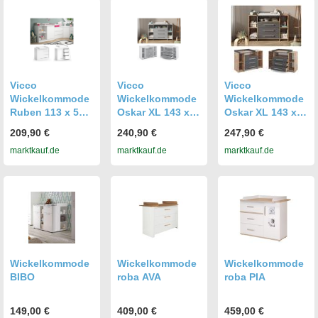
Vicco
Vicco
Vicco
Wickelkommode
Wickelkommode
Wickelkommode
Ruben 113 x 53
Oskar XL 143 x
Oskar XL 143 x
cm, Weiß,
100 cm, Weiß
100 cm, Eiche
209,90 €
240,90 €
247,90 €
Wickeltisch inkl.
Grau,
Anthrazit, inkl.
marktkauf.de
marktkauf.de
marktkauf.de
Wickelauflage
Wickelauflage,
Wickelauflage
Wickeltisch
Wickelkommode
Wickelkommode
Wickelkommode
BIBO
roba AVA
roba PIA
149,00 €
409,00 €
459,00 €