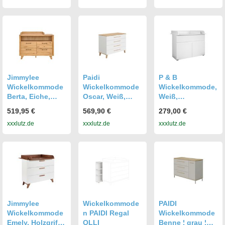
Holzwerkstoff,
Wickelkommode
n,
Wickelkommode
Jimmylee
Paidi
P & B
Wickelkommode
Wickelkommode
Wickelkommode,
Berta, Eiche,
Oscar, Weiß,
Weiß,
Metall, Eiche,
Holz, Eiche,
Holzwerkstoff, 2
519,95 €
569,90 €
279,00 €
Hartholz,Hartholz
massiv, 4
Fächer, 1
xxxlutz.de
xxxlutz.de
xxxlutz.de
,teilmassiv,
Schublade(n)
Schublade(n)
131x90x77 cm,
Schubladen,
Schubladen,
Babymöbel,
123.5x95.0x55.9
120x102x77 cm,
Wickelkommode
cm, Blauer
Babymöbel,
n & Zubehör,
Engel, Goldenes
Wickelkommode
Wickelkommode
M, Babymöbel,
n & Zubehör,
n
Wickelkommode
Wickelkommode
n & Zubehör,
n
Wickelkommode
Jimmylee
Wickelkommode
PAIDI
n
Wickelkommode
n PAIDI Regal
Wickelkommode
Emely, Holzgriff,
OLLI
Benne ¦ grau ¦