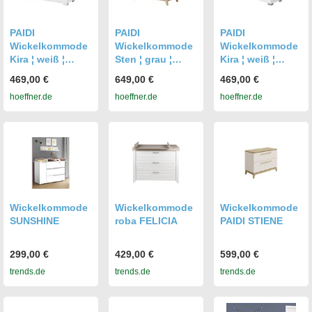
n
Wickelkommode
n
PAIDI
PAIDI
PAIDI
Wickelkommode
Wickelkommode
Wickelkommode
Kira ¦ weiß ¦
Sten ¦ grau ¦
Kira ¦ weiß ¦
Maße (cm): B:
Maße (cm): B:
Maße (cm): B:
469,00 €
649,00 €
469,00 €
135,3 H: 90,3 T:
123,3 H: 92,2 T:
135,3 H: 90,3 T:
hoeffner.de
hoeffner.de
hoeffner.de
55.6
57.1
55.6
Wickelkommode
Wickelkommode
Wickelkommode
SUNSHINE
roba FELICIA
PAIDI STIENE
299,00 €
429,00 €
599,00 €
trends.de
trends.de
trends.de