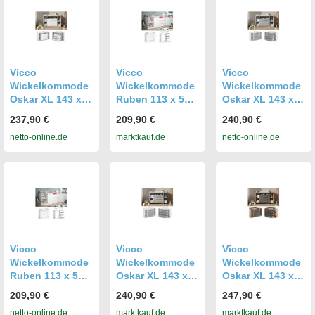
Vicco
Vicco
Vicco
Wickelkommode
Wickelkommode
Wickelkommode
Oskar XL 143 x
Ruben 113 x 53
Oskar XL 143 x
100 cm, Weiß,
cm, Weiß,
100 cm, Weiß
237,90 €
209,90 €
240,90 €
Wickeltisch inkl.
Wickeltisch inkl.
Grau,
netto-online.de
marktkauf.de
netto-online.de
Wickelauflage
Wickelauflage
Wickelauflage,
Wickeltisch
Vicco
Vicco
Vicco
Wickelkommode
Wickelkommode
Wickelkommode
Ruben 113 x 53
Oskar XL 143 x
Oskar XL 143 x
cm, Weiß,
100 cm, Weiß
100 cm, Eiche
209,90 €
240,90 €
247,90 €
Wickeltisch inkl.
Grau,
Anthrazit, inkl.
netto-online.de
marktkauf.de
marktkauf.de