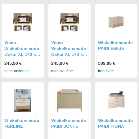
H:94,4cm
T:46cm,
T:77cm,
Holzwerkstoff,
Holzwerkstoff,
Wickelkommode
Wickelkommode
n,
n,
Wickelkommode,
Wickelkommode,
Komplette
Wickelauflage,
Wickelkommode
erhöhter Rand, 2
Vicco
Vicco
Wickelkommode
farbig, Stauraum
Wickelkommode
Wickelkommode
PAIDI EEFJE
offen Fächer etc.
Oskar XL 143 x
Oskar XL 143 x
100 cm, Sonoma
100 cm, Sonoma
245,90 €
245,90 €
509,00 €
Weiß, inklusive
Weiß, inklusive
netto-online.de
marktkauf.de
trends.de
Wickelauflage
Wickelauflage
Wickelkommode
Wickelkommode
Wickelkommode
PERLINE
PAIDI JONTE
PAIDI FIONA