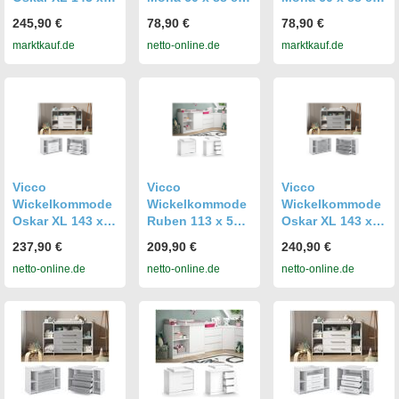
100 cm, Sonoma
Weiß,
Weiß,
245,90 €
78,90 €
78,90 €
Weiß, inklusive
Wickelkommode
Wickelkommode
marktkauf.de
netto-online.de
marktkauf.de
Wickelauflage
inkl.
inkl.
Wickelauflage
Wickelauflage
Vicco
Vicco
Vicco
Wickelkommode
Wickelkommode
Wickelkommode
Oskar XL 143 x
Ruben 113 x 53
Oskar XL 143 x
100 cm, Weiß,
cm, Weiß,
100 cm, Weiß
237,90 €
209,90 €
240,90 €
Wickeltisch inkl.
Wickeltisch inkl.
Grau,
netto-online.de
netto-online.de
netto-online.de
Wickelauflage
Wickelauflage
Wickelauflage,
Wickeltisch