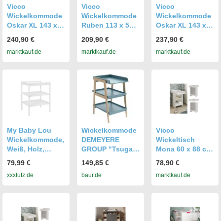
Vicco
Vicco
Vicco
Wickelkommode
Wickelkommode
Wickelkommode
Oskar XL 143 x
Ruben 113 x 53
Oskar XL 143 x
100 cm, Weiß
cm, Weiß,
100 cm, Weiß,
240,90 €
209,90 €
237,90 €
Grau,
Wickeltisch inkl.
Wickeltisch inkl.
marktkauf.de
marktkauf.de
marktkauf.de
Wickelauflage,
Wickelauflage
Wickelauflage
Wickeltisch
My Baby Lou
Wickelkommode
Vicco
Wickelkommode,
DEMEYERE
Wickeltisch
Weiß, Holz,
GROUP "Tsuga",
Mona 60 x 88 cm,
Buche,
blau (balu),
Weiß,
79,99 €
149,85 €
78,90 €
vollmassiv,
B:58cm
Wickelkommode
xxxlutz.de
baur.de
marktkauf.de
54x90x70 cm,
H:101,2cm
inkl.
Babymöbel,
T:75cm, MDF,
Wickelauflage
Wickelkommode
Wickelkommode
n & Zubehör,
n,
Wickelkommode
Wickelkommode,