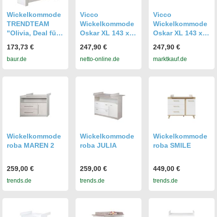
Wickelkommode
Vicco
Vicco
TRENDTEAM
Wickelkommode
Wickelkommode
"Olivia, Deal für
Oskar XL 143 x
Oskar XL 143 x
begrenzte Zeit",
100 cm, Eiche
100 cm, Eiche
173,73 €
247,90 €
247,90 €
weiß, B:96cm
Anthrazit, inkl.
Anthrazit, inkl.
baur.de
netto-online.de
marktkauf.de
H:111cm T:69cm,
Wickelauflage
Wickelauflage
Wickelkommode
n,
Wickelkommode
Wickelkommode
Wickelkommode
Wickelkommode
roba MAREN 2
roba JULIA
roba SMILE
259,00 €
259,00 €
449,00 €
trends.de
trends.de
trends.de