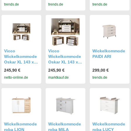
trends.de
trends.de
trends.de
Vicco
Vicco
Wickelkommode
Wickelkommode
Wickelkommode
PAIDI ARI
Oskar XL 143 x
Oskar XL 143 x
100 cm, Sonoma
100 cm, Sonoma
245,90 €
245,90 €
299,00 €
Weiß, inklusive
Weiß, inklusive
netto-online.de
marktkauf.de
trends.de
Wickelauflage
Wickelauflage
Wickelkommode
Wickelkommode
Wickelkommode
roba LION
roba MILA
roba LUCY