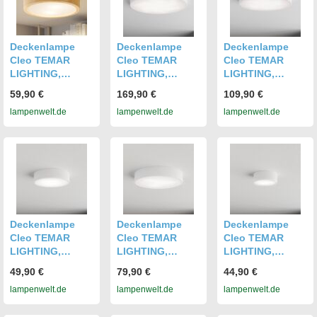
Deckenlampe
Deckenlampe
Deckenlampe
Cleo TEMAR
Cleo TEMAR
Cleo TEMAR
LIGHTING,
LIGHTING,
LIGHTING,
dimmbar, Holz
dimmbar, weiß /
dimmbar, weiß /
59,90 €
169,90 €
109,90 €
hell, für Wohn- /
opal, für Wohn- /
opal, für Wohn- /
lampenwelt.de
lampenwelt.de
lampenwelt.de
Esszimmer,
Esszimmer,
Esszimmer,
Modern,
Modern,
Modern,
Deckenlampe
Deckenlampe
Deckenlampe
Deckenlampe
Deckenlampe
Deckenlampe
Cleo TEMAR
Cleo TEMAR
Cleo TEMAR
LIGHTING,
LIGHTING,
LIGHTING,
dimmbar, weiß /
dimmbar, weiß /
dimmbar, weiß /
49,90 €
79,90 €
44,90 €
opal, für Wohn- /
opal, für Wohn- /
opal, für Wohn- /
lampenwelt.de
lampenwelt.de
lampenwelt.de
Esszimmer,
Esszimmer,
Esszimmer,
Modern,
Modern,
Modern,