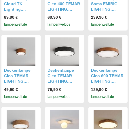
Cloud TK
Cleo 400 TEMAR
Soma EMIBIG
Lighting,
LIGHTING,
LIGHTING,
dimmbar, creme /
dimmbar, kupfer,
dimmbar, alu /
89,90 €
69,90 €
239,90 €
amber, für
für Wohn- /
grau / zink, für
lampenwelt.de
lampenwelt.de
lampenwelt.de
Kinderzimmer,
Esszimmer,
Wohn- /
Glas,
Metall,
Esszimmer,
Deckenlampe
Deckenlampe
Modern,
Deckenlampe
Deckenlampe
Deckenlampe
Deckenlampe
Cleo TEMAR
Cleo TEMAR
Cleo 600 TEMAR
LIGHTING,
LIGHTING,
LIGHTING,
dimmbar, kupfer,
dimmbar,
dimmbar, kupfer,
49,90 €
79,90 €
129,90 €
für Badezimmer,
schwarz, für
für Wohn- /
lampenwelt.de
lampenwelt.de
lampenwelt.de
Metall,
Wohn- /
Esszimmer,
Deckenlampe
Esszimmer,
Metall,
Modern,
Deckenlampe
Deckenlampe