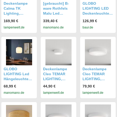
Deckenlampe
[gebraucht] B-
GLOBO
Calma TK
ware Rothfels
LIGHTING LED
Lighting,
Malu Led
Deckenleuchte
dimmbar, creme /
Hängeleuchte
"BELINDA",
169,90 €
339,40 €
126,99 €
amber, für Wohn-
Deckenlampe
weiß, Ø 38cm H:
lampenwelt.de
manomano.de
baur.de
/ Esszimmer,
Lampe Leuchte
11,5cm, 1 Stk.,
Deckenlampe
Gold L 100 Cm
Leuchten,
Deckenlampe/40
00K/ ø:
380mm/Wohnzim
mer, LED
Deckenleuchte
GLOBO
Deckenlampe
Deckenlampe
LIGHTING Led
Cleo TEMAR
Cleo TEMAR
Hängeleuchte
LIGHTING,
LIGHTING,
Hängelampe
dimmbar, weiß /
dimmbar, weiß /
68,99 €
44,90 €
79,90 €
Küchenlampe
opal, für Wohn- /
opal, für Wohn- /
manomano.de
lampenwelt.de
lampenwelt.de
Höhenverstellbar
Esszimmer,
Esszimmer,
Silber Metall H
Modern,
Modern,
130 Cm
Deckenlampe
Deckenlampe