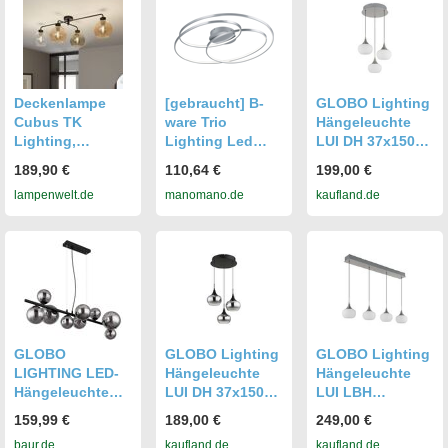
Deckenlampe
Deckenlampe
[gebraucht] B-
GLOBO Lighting
Cubus TK
ware Trio
Hängeleuchte
Lighting,
Lighting Led
LUI DH 37x150
dimmbar, klar /
Deckenlampe
cm grau
189,90 €
110,64 €
199,00 €
transparent, für
Leuchte Gale
Hängelampe
lampenwelt.de
manomano.de
kaufland.de
Wohn- /
Deckenleuchte
Esszimmer, Glas,
80cm Nickel Matt
Modern,
Deckenlampe
GLOBO
GLOBO Lighting
GLOBO Lighting
LIGHTING LED-
Hängeleuchte
Hängeleuchte
Hängeleuchte
LUI DH 37x150
LUI LBH
"RIHA", schwarz
cm schwarz
90x15x150 cm
159,99 €
189,00 €
249,00 €
(schwarz matt), 1
Hängelampe
grau
baur.de
kaufland.de
kaufland.de