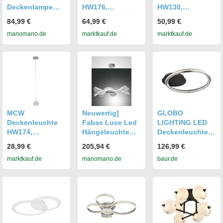
Deckenlampe
HW176,
HW130,
Deckenleuchte
Deckenleuchte
Pendelleuchte
84,99 €
64,99 €
50,99 €
Esszimmerlampe
Hängeleuchte
Hängeleuchte
manomano.de
marktkauf.de
marktkauf.de
3-flammig Glas
Deckenlampe, 4-
Deckenlampe, 3-
Rauchfarben D
flammig
flammig
30 Cm
MCW
Neuwertig]
GLOBO
Deckenleuchte
Fabas Luce Led
LIGHTING LED
HW174,
Hängeleuchte
Deckenleuchte
Pendelleuchte
Sylvie
"ALAINA", grau
28,99 €
205,94 €
126,99 €
Hängeleuchte
Hängelampe
(grau matt), 1
marktkauf.de
manomano.de
baur.de
Deckenlampe, 1-
Deckenlampe
Stk., Leuchten,
flammig
Leuchte Rund Ø
Deckenlampe,
72 Cm B-ware
Kristalle,
Wohnbereich,
rund, LED
Deckenleuchte