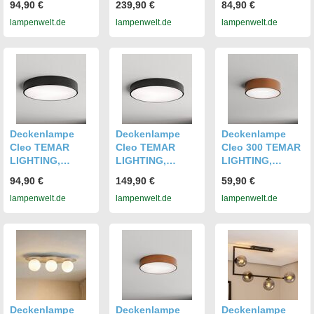
94,90 €
239,90 €
84,90 €
schwarz, für
rost, für
hell, für Wohn- /
lampenwelt.de
lampenwelt.de
lampenwelt.de
Wohn- /
Schlafzimmer,
Esszimmer, Holz,
Esszimmer,
Glas,
Modern,
Modern,
Deckenlampe
Deckenlampe
Deckenlampe
Deckenlampe
Deckenlampe
Deckenlampe
Cleo TEMAR
Cleo TEMAR
Cleo 300 TEMAR
LIGHTING,
LIGHTING,
LIGHTING,
dimmbar,
dimmbar,
dimmbar, kupfer,
94,90 €
149,90 €
59,90 €
schwarz, für
schwarz, für
für Wohn- /
lampenwelt.de
lampenwelt.de
lampenwelt.de
Wohn- /
Wohn- /
Esszimmer,
Esszimmer,
Esszimmer,
Metall,
Modern,
Modern,
Deckenlampe
Deckenlampe
Deckenlampe
Deckenlampe
Deckenlampe
Deckenlampe