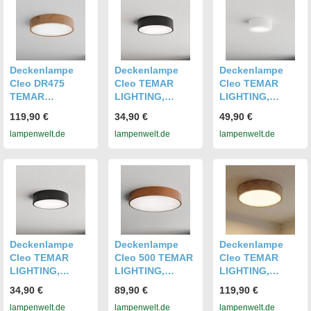
Deckenlampe
Deckenlampe
Deckenlampe
Deckenlampe
Cleo DR475
Cleo TEMAR
Cleo TEMAR
TEMAR
LIGHTING,
LIGHTING,
LIGHTING,
dimmbar,
dimmbar, weiß /
119,90 €
34,90 €
49,90 €
dimmbar, Holz
schwarz, für
opal, für
lampenwelt.de
lampenwelt.de
lampenwelt.de
hell, für
Wohn- /
Badezimmer,
Badezimmer,
Esszimmer,
Metall,
Holz,
Modern,
Deckenlampe
Deckenlampe
Deckenlampe
Deckenlampe
Deckenlampe
Deckenlampe
Cleo TEMAR
Cleo 500 TEMAR
Cleo TEMAR
LIGHTING,
LIGHTING,
LIGHTING,
dimmbar,
dimmbar, kupfer,
dimmbar, Holz
34,90 €
89,90 €
119,90 €
schwarz, für
für Wohn- /
hell, für Wohn- /
lampenwelt.de
lampenwelt.de
lampenwelt.de
Wohn- /
Esszimmer,
Esszimmer, Holz,