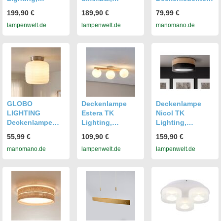
dimmbar, Holz
schwarz, für
Deckenlampe
199,90 €
189,90 €
79,99 €
hell, für Wohn- /
Wohn- /
Wohnzimmerlam
lampenwelt.de
lampenwelt.de
manomano.de
Esszimmer, Glas,
Esszimmer, Glas,
pe 3-flammig
Deckenlampe
Deckenlampe
Chrom Metall D
38 Cm
GLOBO
Deckenlampe
Deckenlampe
LIGHTING
Estera TK
Nicol TK
Deckenlampe
Lighting,
Lighting,
Deckenleuchte
dimmbar, Holz
dimmbar, Holz
55,99 €
109,90 €
159,90 €
Wohnzimmerlam
hell, für Wohn- /
hell, für Wohn- /
manomano.de
lampenwelt.de
lampenwelt.de
pe Led Nickel
Esszimmer, Glas,
Esszimmer,
Metall Glas Opal
Deckenlampe
Modern,
H 21 Cm
Deckenlampe