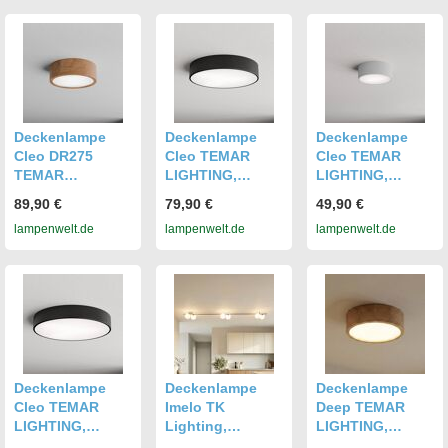
Metall,
Metall,
Badezimmer,
Deckenlampe
Deckenlampe
Holz,
Deckenlampe
Deckenlampe
Deckenlampe
Deckenlampe
Cleo DR275
Cleo TEMAR
Cleo TEMAR
TEMAR
LIGHTING,
LIGHTING,
LIGHTING,
dimmbar,
dimmbar, alu /
89,90 €
79,90 €
49,90 €
dimmbar, Holz
schwarz, für
grau / zink, für
lampenwelt.de
lampenwelt.de
lampenwelt.de
hell, für
Wohn- /
Badezimmer,
Badezimmer,
Esszimmer,
Metall,
Holz,
Modern,
Deckenlampe
Deckenlampe
Deckenlampe
Deckenlampe
Deckenlampe
Deckenlampe
Cleo TEMAR
Imelo TK
Deep TEMAR
LIGHTING,
Lighting,
LIGHTING,
dimmbar,
dimmbar, braun /
dimmbar, Holz