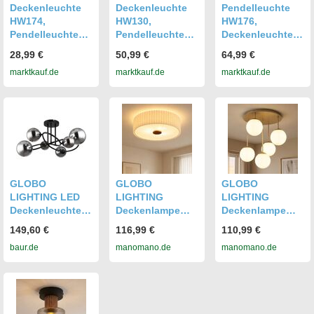
Deckenleuchte
Deckenleuchte
Pendelleuchte
HW174,
HW130,
HW176,
Pendelleuchte
Pendelleuchte
Deckenleuchte
Hängeleuchte
Hängeleuchte
Hängeleuchte
28,99 €
50,99 €
64,99 €
Deckenlampe, 1-
Deckenlampe, 3-
Deckenlampe, 4-
marktkauf.de
marktkauf.de
marktkauf.de
flammig
flammig
flammig
GLOBO
GLOBO
GLOBO
LIGHTING LED
LIGHTING
LIGHTING
Deckenleuchte
Deckenlampe
Deckenlampe
"RIHA", schwarz
Braun Led
Deckenleuchte
149,60 €
116,99 €
110,99 €
(schwarz matt), 1
Deckenleuchte
Wohnzimmerlam
baur.de
manomano.de
manomano.de
Stk., Leuchten,
Textil
pe 5-flammig
Deckenlampe,
Wohnzimmerlam
Anthrazit Metall
Glas, Design
pe Sandfarben D
H 51 Cm
Leuchte,
50 Cm
Wohnzimmer,