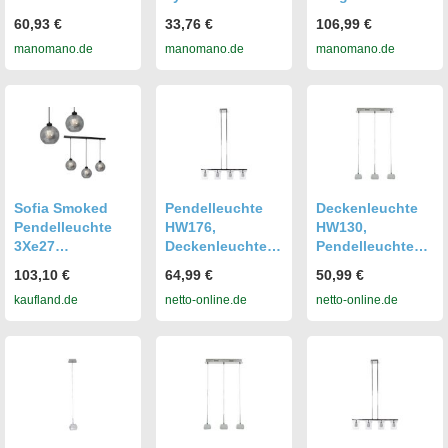
Hängeleuchte
Deckenlampe
Deckenlampe
60,93 €
33,76 €
106,99 €
Deckenlampe
Deckenlampe
Rondo Dimmbar
manomano.de
manomano.de
manomano.de
Pendelleuchte
Hängelampe
Aus Metall In
Deckenlampe Ø
Lampe Leuchte
Weiß, B: 59cm
58cm992 B-ware
Weiß 10,6 W
Sofia Smoked
Pendelleuchte
Deckenleuchte
Pendelleuchte
HW176,
HW130,
3Xe27
Deckenleuchte
Pendelleuchte
Deckenleuchte
Hängeleuchte
Hängeleuchte
103,10 €
64,99 €
50,99 €
Deckenlampe
Deckenlampe, 4-
Deckenlampe, 3-
kaufland.de
netto-online.de
netto-online.de
Hängeleuchte
flammig
flammig