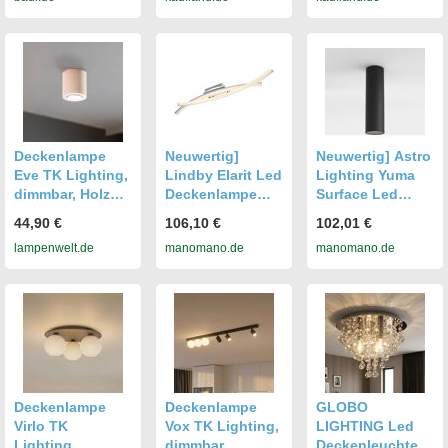
Stk., Leuchten,
Hängelampe
Deckenlampe,
Glas, Design
Leuchte,
Wohnzimmer,
Esszimmer
Deckenlampe
Neuwertig]
Neuwertig] Astro
Eve TK Lighting,
Lindby Elarit Led
Lighting Yuma
dimmbar, Holz
Deckenlampe
Surface Led
hell, für Wohn- /
Leuchte Lampe
Deckenleuchte
44,90 €
106,10 €
102,01 €
Esszimmer, Holz,
Deckenlampe
Deckenlampe
lampenwelt.de
manomano.de
manomano.de
Deckenlampe
Hängeleuchte
Leuchte Schwarz
Verchromt B-
Matt B-ware
ware
Deckenlampe
Deckenlampe
GLOBO
Virlo TK
Vox TK Lighting,
LIGHTING Led
Lighting,
dimmbar,
Deckenleuchte