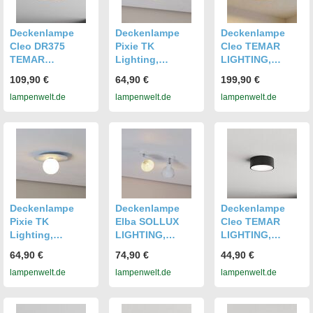
Deckenlampe
Deckenlampe
Deckenlampe
Cleo DR375
Pixie TK
Cleo TEMAR
TEMAR
Lighting,
LIGHTING,
LIGHTING,
dimmbar, weiß /
dimmbar, Holz
109,90 €
64,90 €
199,90 €
dimmbar, Holz
opal, für Wohn- /
hell, für Wohn- /
lampenwelt.de
lampenwelt.de
lampenwelt.de
hell, für
Esszimmer,
Esszimmer, Holz,
Badezimmer,
Metall, Modern,
Modern,
Holz,
Deckenlampe
Deckenlampe
Deckenlampe
Deckenlampe
Deckenlampe
Deckenlampe
Pixie TK
Elba SOLLUX
Cleo TEMAR
Lighting,
LIGHTING,
LIGHTING,
dimmbar, blau,
dimmbar, weiß /
dimmbar,
64,90 €
74,90 €
44,90 €
für Wohn- /
opal, für Wohn- /
schwarz, für
lampenwelt.de
lampenwelt.de
lampenwelt.de
Esszimmer,
Esszimmer,
Wohn- /
Metall, Modern,
Metall,
Esszimmer,
Deckenlampe
Deckenlampe
Modern,