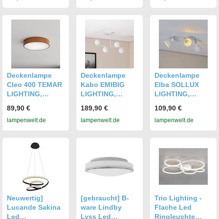
Esszimmer,
Metall,
Modern,
Modern,
Deckenlampe
Deckenlampe
Deckenlampe
Deckenlampe
Deckenlampe
Deckenlampe
Cleo 400 TEMAR
Kabo EMIBIG
Elba SOLLUX
LIGHTING,
LIGHTING,
LIGHTING,
dimmbar, kupfer,
dimmbar, weiß /
dimmbar, weiß /
89,90 €
189,90 €
109,90 €
für Wohn- /
opal, für Wohn- /
opal, für Wohn- /
lampenwelt.de
lampenwelt.de
lampenwelt.de
Esszimmer,
Esszimmer, Glas,
Esszimmer,
Metall,
Modern,
Metall,
Deckenlampe
Deckenlampe
Deckenlampe
Neuwertig]
[gebraucht] B-
Trio Lighting -
Lucande Sakina
ware Lindby
Flache Led
Led
Lyss Led
Ringleuchte