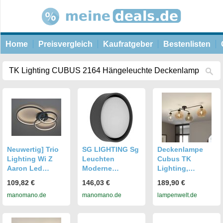
Home
Preisvergleich
Kaufratgeber
Bestenlisten
Neuwertig] Trio
SG LIGHTING Sg
Deckenlampe
Lighting Wi Z
Leuchten
Cubus TK
Aaron Led
Moderne
Lighting,
Deckenlampe
Deckenlampe
dimmbar, klar /
109,82 €
146,03 €
189,90 €
Deckenlampe
Anthrazit Led 7w
transparent, für
manomano.de
manomano.de
lampenwelt.de
Deckenlicht
Wohn- /
Lampe Leuchte
Esszimmer, Glas,
B-ware
Modern,