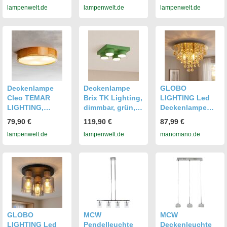
lampenwelt.de
lampenwelt.de
lampenwelt.de
Esszimmer,
Esszimmer, Glas,
Esszimmer,
Modern,
Deckenlampe
Modern,
Deckenlampe
Deckenlampe
Deckenlampe
Deckenlampe
GLOBO
Cleo TEMAR
Brix TK Lighting,
LIGHTING Led
LIGHTING,
dimmbar, grün,
Deckenlampe
dimmbar, Holz
für Wohn- /
Deckenleuchte
79,90 €
119,90 €
87,99 €
hell, für Wohn- /
Esszimmer,
Schlafzimmerlam
lampenwelt.de
lampenwelt.de
manomano.de
Esszimmer,
Metall, Modern,
pe 3-flammig
Modern,
Deckenlampe
Gold Metall H 26
Deckenlampe
Cm
GLOBO
MCW
MCW
LIGHTING Led
Pendelleuchte
Deckenleuchte