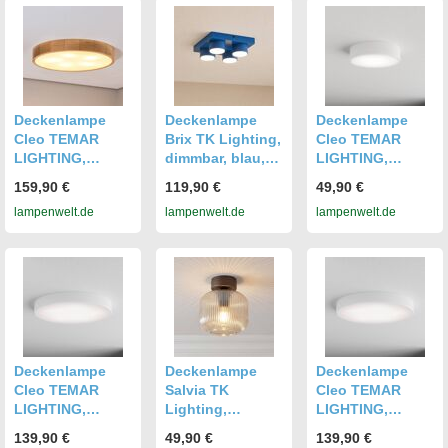
Deckenlampe
Deckenlampe
Deckenlampe
Deckenlampe
Deckenlampe
Deckenlampe
Cleo TEMAR
Brix TK Lighting,
Cleo TEMAR
LIGHTING,
dimmbar, blau,
LIGHTING,
dimmbar, Holz
für Wohn- /
dimmbar, weiß /
159,90 €
119,90 €
49,90 €
hell, für Wohn- /
Esszimmer,
opal, für Wohn- /
lampenwelt.de
lampenwelt.de
lampenwelt.de
Esszimmer,
Metall, Modern,
Esszimmer,
Modern,
Deckenlampe
Modern,
Deckenlampe
Deckenlampe
Deckenlampe
Deckenlampe
Deckenlampe
Cleo TEMAR
Salvia TK
Cleo TEMAR
LIGHTING,
Lighting,
LIGHTING,
dimmbar, weiß /
dimmbar, braun /
dimmbar, weiß /
139,90 €
49,90 €
139,90 €
opal, für Wohn- /
rost, für Wohn- /
opal, für Wohn- /