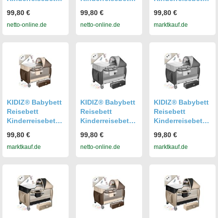
Faltbar mit
Faltbar mit
Faltbar mit
99,80 €
99,80 €
99,80 €
Matratze 120x60,
Matratze 120x60,
Matratze 120x60,
netto-online.de
netto-online.de
marktkauf.de
Seiteneingang,
Seiteneingang,
Seiteneingang,
Wickelauflage,
Wickelauflage,
Wickelauflage,
Mosktionetz,
Mosktionetz,
Mosktionetz,
Spielbogen &
Spielbogen &
Spielbogen &
Tragetasche
Tragetasche
Tragetasche
Baby Beistellbett
Baby Beistellbett
Baby Beistellbett
Kinderbett ab
Kinderbett ab
Kinderbett ab
Geburt bis 15 kg
Geburt bis 15 kg
Geburt bis 15 kg
KIDIZ® Babybett
KIDIZ® Babybett
KIDIZ® Babybett
Reisebett
Reisebett
Reisebett
Kinderreisebett
Kinderreisebett
Kinderreisebett
Faltbar mit
Faltbar mit
Faltbar mit
99,80 €
99,80 €
99,80 €
Matratze 120x60,
Matratze 120x60,
Matratze 120x60,
marktkauf.de
netto-online.de
marktkauf.de
Seiteneingang,
Seiteneingang,
Seiteneingang,
Wickelauflage,
Wickelauflage,
Wickelauflage,
Mosktionetz,
Mosktionetz,
Mosktionetz,
Spielbogen &
Spielbogen &
Spielbogen &
Tragetasche
Tragetasche
Tragetasche
Baby Beistellbett
Baby Beistellbett
Baby Beistellbett
Kinderbett ab
Kinderbett ab
Kinderbett ab
Geburt bis 15 kg
Geburt bis 15 kg
Geburt bis 15 kg