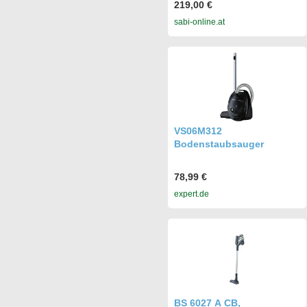
219,00 €
sabi-online.at
VS06M312
Bodenstaubsauger
78,99 €
expert.de
BS 6027 A CB,