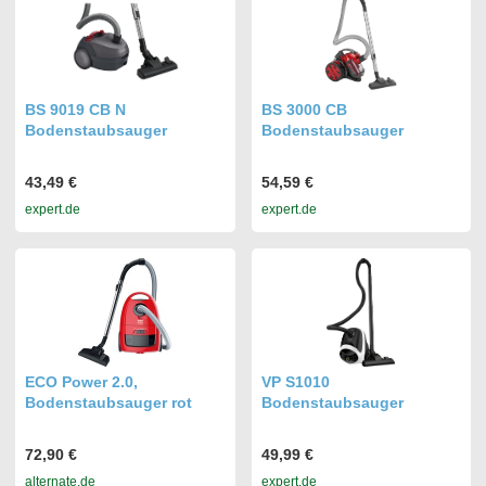
BS 9019 CB N
BS 3000 CB
Bodenstaubsauger
Bodenstaubsauger
43,49 €
54,59 €
expert.de
expert.de
ECO Power 2.0,
VP S1010
Bodenstaubsauger rot
Bodenstaubsauger
72,90 €
49,99 €
alternate.de
expert.de