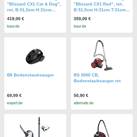
"Blizzard CX1 Cat & Dog",
"Blizzard CX1 Red", rot,
rot, B:51,5cm H:31cm
B:51,5cm H:31cm T:31cm,
T:31cm,
Bodenstaubsauger
419,00 €
359,00 €
Bodenstaubsauger
baur.de
baur.de
B6 Bodenstaubsauger
BS 3000 CB,
Bodenstaubsauger rot
69,99 €
50,90 €
expert.de
alternate.de