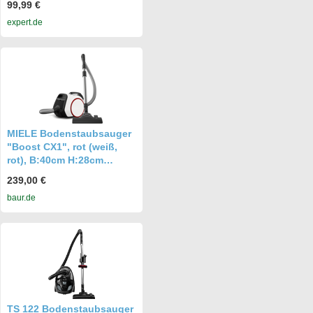
99,99 €
expert.de
MIELE Bodenstaubsauger
"Boost CX1", rot (weiß,
rot), B:40cm H:28cm
T:28cm,
239,00 €
Bodenstaubsauger
baur.de
TS 122 Bodenstaubsauger