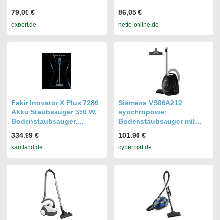
79,00 €
86,05 €
expert.de
netto-online.de
Fakir Inovator X Plus 7286
Siemens VS06A212
Akku Staubsauger 350 W,
synchropower
Bodenstaubsauger,
Bodenstaubsauger mit
kabelloser Staubsauger
Beutel schwarz
334,99 €
101,90 €
mit 25,9 V Li-Ionen Akku, 4
kaufland.de
cyberport.de
Saugstufen