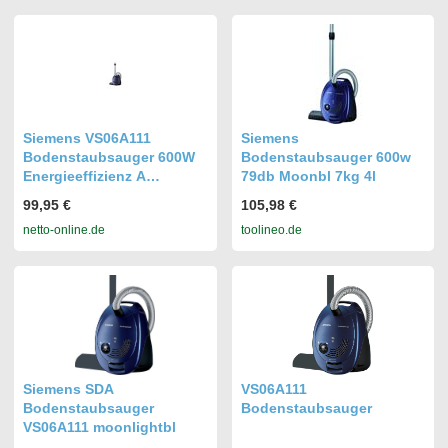
Siemens VS06A111
Siemens
Bodenstaubsauger 600W
Bodenstaubsauger 600w
Energieeffizienz A
79db Moonbl 7kg 4l
moonlight blue
99,95 €
105,98 €
netto-online.de
toolineo.de
Siemens SDA
VS06A111
Bodenstaubsauger
Bodenstaubsauger
VS06A111 moonlightbl