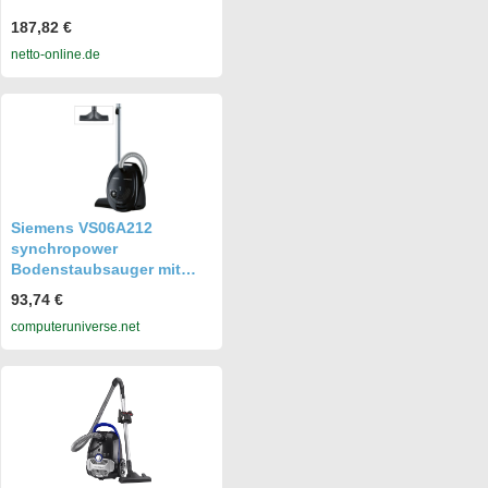
187,82 €
netto-online.de
Siemens VS06A212
synchropower
Bodenstaubsauger mit
Beutel schwarz
93,74 €
computeruniverse.net