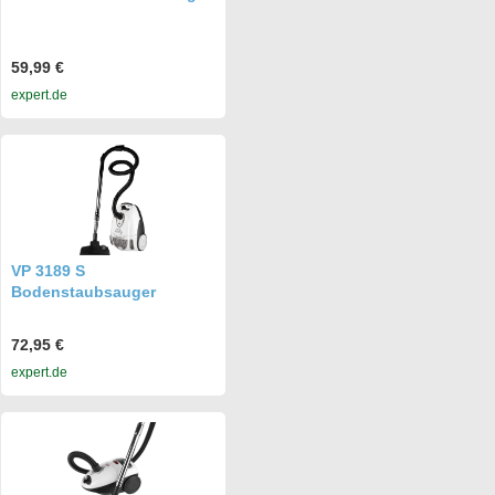
59,99 €
expert.de
VP 3189 S
Bodenstaubsauger
72,95 €
expert.de