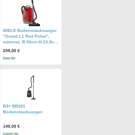
MIELE Bodenstaubsauger
"Guard L1 Red Pulse",
rubinrot, B:50cm H:23,9cm
T:28,8cm,
259,00 €
Bodenstaubsauger
baur.de
B3+ BB301
Bodenstaubsauger
149,00 €
expert.de