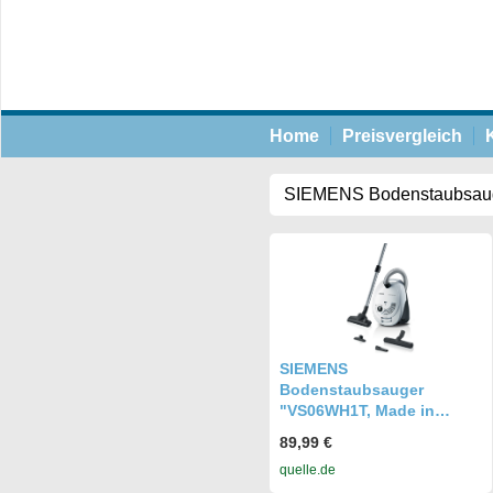
Home
Preisvergleich
SIEMENS
Bodenstaubsauger
"VS06WH1T, Made in
Germany, Hygiene-Filter,
89,99 €
kompakt, leicht", weiß
quelle.de