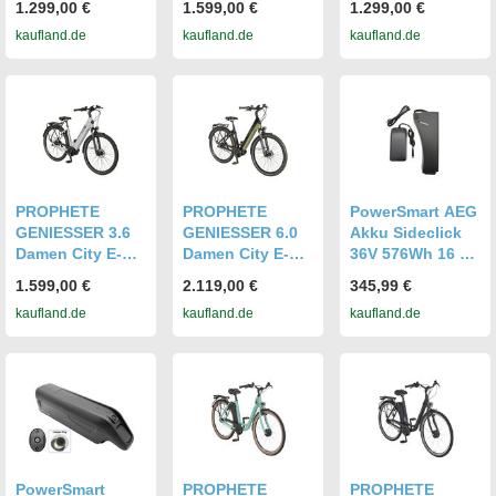
1.299,00 €
1.599,00 €
1.299,00 €
| e-novation
AEG
| e-novation
kaufland.de
kaufland.de
kaufland.de
Vorderradmotor
ComfortDrive II
Vorderradmotor
40 Nm, 400 Wh
Mittelmotor 70
40 Nm, 400 Wh
Akku bis 100 km,
Nm, 400 Wh
Akku bis 100 km,
Shimano 7-Gang
Akku bis 170 km,
Shimano 7-Gang
Nabenschaltung
Shimano 7-Gang
Nabenschaltung
Nabenschaltung
PROPHETE
PROPHETE
PowerSmart AEG
GENIESSER 3.6
GENIESSER 6.0
Akku Sideclick
Damen City E-
Damen City E-
36V 576Wh 16 Ah
Bike 28" Limited|
Bike 28" | AEG
ZZ2341004
1.599,00 €
2.119,00 €
345,99 €
AEG
Mittelmotor 100
ZZ2341005 für
kaufland.de
kaufland.de
kaufland.de
ComfortDrive II
Nm, 780 Wh
Prophete
Mittelmotor 70
Akku bis 220 km,
Geniesser
Nm, 400 Wh
Shimano 7-Gang
20.EMC.10
Akku bis 170 km,
Nabenschaltung,
Shimano 7-Gang
hydraulische
Nabenschaltung
Bremsen
PowerSmart
PROPHETE
PROPHETE