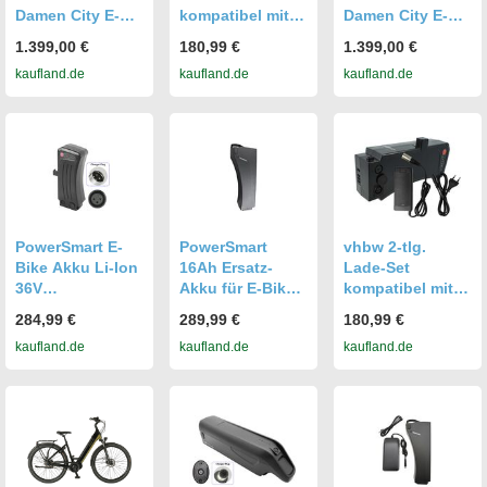
Damen City E-
kompatibel mit
Damen City E-
Bike 28",
Prophete Alu-
Bike 28",
1.399,00 €
180,99 €
1.399,00 €
Enovation
City Geniesser
Enovation
kaufland.de
kaufland.de
kaufland.de
Mittelmotor
e8.6 E-Bike -
Mittelmotor
Ladegerät, Akku
PowerSmart E-
PowerSmart
vhbw 2-tlg.
Bike Akku Li-Ion
16Ah Ersatz-
Lade-Set
36V
Akku für E-Bikes
kompatibel mit
13.6Ah/489.60Wh
Prophete
Prophete Alu-
284,99 €
289,99 €
180,99 €
für Prophete
Geniesser
City Didi-Thurau-
kaufland.de
kaufland.de
kaufland.de
Geniesser e9000,
22.EMC.10
Edt, Geniesser
e990
22.EMC.30
e8.4, Comfort,
23.EMC.10
Comfort Plus,
Geniesser e8.3
E-Bike -
Ladegerät, Akku