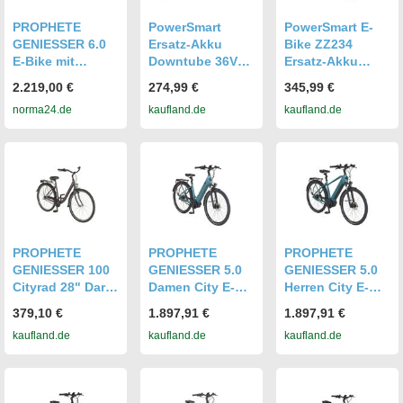
PROPHETE
PowerSmart
PowerSmart E-
GENIESSER 6.0
Ersatz-Akku
Bike ZZ234
E-Bike mit
Downtube 36V
Ersatz-Akku
Mittelmotor, 48 V
12.8 Ah 460.8Wh
CAN-Bus 36V
2.219,00 €
274,99 €
345,99 €
1218139
für Prophete E-
16Ah 576 Wh für
norma24.de
kaufland.de
kaufland.de
Bike GENIESSER
AEG SideClick
22.EMC.20
Prophete
Geniesser
22.EMC.10
22.EMC.30
23.EMC.10
PROPHETE
PROPHETE
PROPHETE
GENIESSER 100
GENIESSER 5.0
GENIESSER 5.0
Cityrad 28" Dark
Damen City E-
Herren City E-
Purple Matt –
Bike 28" | AEG
Bike 28" | AEG
379,10 €
1.897,91 €
1.897,91 €
Shimano 3-Gang
ComfortDrive II
ComfortDrive II
kaufland.de
kaufland.de
kaufland.de
Nabenschaltung,
Mittelmotor 70
Mittelmotor 70
LED-
Nm, 600 Wh
Nm, 600 Wh
Beleuchtung,
Akku bis 170 km,
Akku bis 170 km,
Rücktrittbremse,
Riemenantrieb
Riemenantrieb