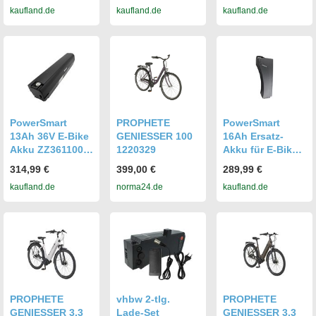
kaufland.de
kaufland.de
kaufland.de
22.EMC.20
eSUV E-Bike 28"
City E-Bike 28"
21.ETS.20,
Prophete
Geniesser 5.0
City E-Bike 28"
PowerSmart
PROPHETE
PowerSmart
13Ah 36V E-Bike
GENIESSER 100
16Ah Ersatz-
Akku ZZ3611004
1220329
Akku für E-Bikes
für Prophete
Prophete
314,99 €
399,00 €
289,99 €
Geniesser City E-
Prophete
kaufland.de
norma24.de
kaufland.de
Bike 28"
Geniesser EFC
22.EMC.15
300 AEG
SideClick
PROPHETE
vhbw 2-tlg.
PROPHETE
GENIESSER 3.3
Lade-Set
GENIESSER 3.3