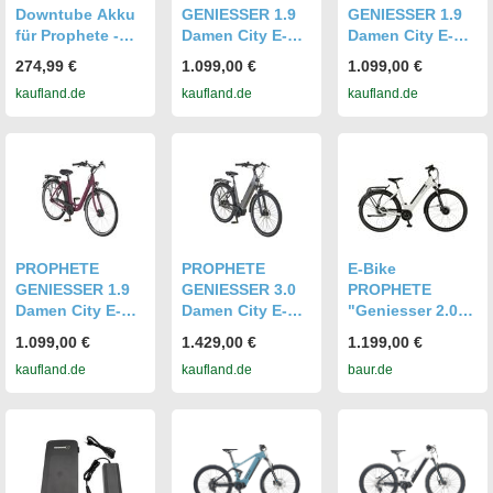
Downtube Akku
GENIESSER 1.9
GENIESSER 1.9
für Prophete -
Damen City E-
Damen City E-
36V 12.8 Ah
Bike 28" Limited|
Bike 28" Limited|
274,99 €
1.099,00 €
1.099,00 €
460.8Wh - Smart
e-novation
e-novation
kaufland.de
kaufland.de
kaufland.de
BMS Canbus -
Vorderradmotor
Vorderradmotor
ZZ1311004
40 Nm, 374 Wh
40 Nm, 374 Wh
ZZ1311005
SideClick Akku
SideClick Akku
GENIESSER
bis 100 km,
bis 100 km,
22.EMC.20
Shimano 7-Gang
Shimano 7-Gang
Nabenschaltung
Nabenschaltung
PROPHETE
PROPHETE
E-Bike
GENIESSER 1.9
GENIESSER 3.0
PROPHETE
Damen City E-
Damen City E-
"Geniesser 2.0"
Bike 28" Limited|
Bike 28" | AEG
Gr. 48, weiß
1.099,00 €
1.429,00 €
1.199,00 €
e-novation
ComfortDrive II
(kreide matt,
kaufland.de
kaufland.de
baur.de
Vorderradmotor
Mittelmotor 70
schwarz),
40 Nm, 374 Wh
Nm, 360 Wh
Elektrofahrräder,
SideClick Akku
Akku bis 110 km,
48cm, 28 Zoll
bis 100 km,
Shimano 7-Gang
(71,12cm),
Shimano 7-Gang
Nabenschaltung,
Topseller
Nabenschaltung
hydraulische