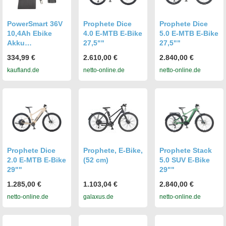
Bremsen
PowerSmart 36V
Prophete Dice
Prophete Dice
10,4Ah Ebike
4.0 E-MTB E-Bike
5.0 E-MTB E-Bike
Akku
27,5""
27,5""
Replacement for
334,99 €
2.610,00 €
2.840,00 €
Prophete
kaufland.de
netto-online.de
netto-online.de
Prophete Retro
28 inch city e-
bike, Prophete
Cargo 3R e-bike
tricycle mit 2A-
Ladeger?t
Prophete Dice
Prophete, E-Bike,
Prophete Stack
2.0 E-MTB E-Bike
(52 cm)
5.0 SUV E-Bike
29""
29""
1.285,00 €
1.103,04 €
2.840,00 €
netto-online.de
galaxus.de
netto-online.de