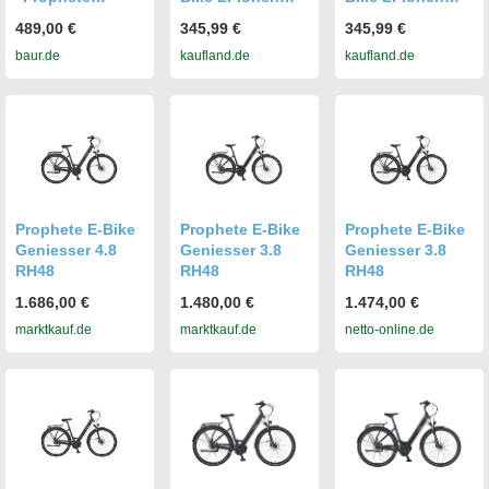
Geniesser 500"
Akku für
Akku für
489,00 €
345,99 €
345,99 €
Gr. 50, schwarz,
Prophete
Prophete
baur.de
kaufland.de
kaufland.de
Fahrräder,
Geniesser
Geniesser
Damen, 50cm, 28
22.EMC.10,
23.EMC.10,
Zoll (71,12cm)
Prophete
Prophete
hinten: 28 Zoll
Geniesser
Geniesser EFC
(71,12cm)
22.EMC.30
300
Prophete E-Bike
Prophete E-Bike
Prophete E-Bike
Geniesser 4.8
Geniesser 3.8
Geniesser 3.8
RH48
RH48
RH48
1.686,00 €
1.480,00 €
1.474,00 €
marktkauf.de
marktkauf.de
netto-online.de