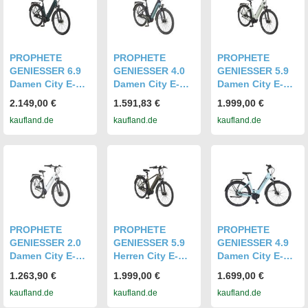
Wave
Stahlrahmen 46
cm
PROPHETE
PROPHETE
PROPHETE
GENIESSER 6.9
GENIESSER 4.0
GENIESSER 5.9
Damen City E-
Damen City E-
Damen City E-
Bike 28" Limited|
Bike 28" | AEG
Bike 28" Limited
2.149,00 €
1.591,83 €
1.999,00 €
AEG Mittelmotor
ComfortDrive II
| AEG
kaufland.de
kaufland.de
kaufland.de
100 Nm, 780 Wh
Mittelmotor 70
ComfortDrive II
Akku bis 220 km,
Nm, 600 Wh
Mittelmotor 70
Shimano 7-Gang
Akku bis 170 km,
Nm, 600 Wh
Nabenschaltung
Scheibenbremse
Akku bis 170 km,
n
Riemenantrieb
PROPHETE
PROPHETE
PROPHETE
GENIESSER 2.0
GENIESSER 5.9
GENIESSER 4.9
Damen City E-
Herren City E-
Damen City E-
Bike 28" | e-
Bike 28" Limited|
Bike 28" Limited
1.263,90 €
1.999,00 €
1.699,00 €
novation
AEG
| AEG
kaufland.de
kaufland.de
kaufland.de
Vorderradmotor
ComfortDrive II
ComfortDrive II