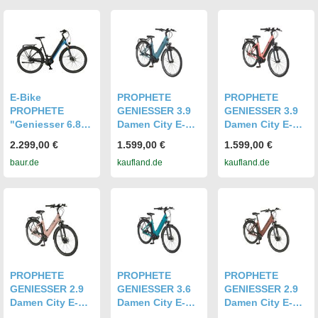
40 Nm, 400 Wh
Mittelmotor 70
Mittelmotor 70
Akku bis 100 km,
Nm, 600 Wh
Nm, 600 Wh
Shimano 7-Gang
Akku bis 170 km,
Akku bis 170 km,
Nabenschaltung
Riemenantrieb
Scheibenbremse
n
E-Bike
PROPHETE
PROPHETE
PROPHETE
GENIESSER 3.9
GENIESSER 3.9
"Geniesser 6.8"
Damen City E-
Damen City E-
Gr. 48, schwarz,
Bike 28" Limited
Bike 28" Limited|
2.299,00 €
1.599,00 €
1.599,00 €
Elektrofahrräder,
| AEG
AEG
baur.de
kaufland.de
kaufland.de
48cm, 28 Zoll
ComfortDrive II
ComfortDrive II
(71,12cm)
Mittelmotor 70
Mittelmotor 70
Nm, 400 Wh
Nm, 400 Wh
Akku bis 110 km,
Akku bis 110 km,
Shimano 7-Gang
Shimano 7-Gang
Nabenschaltung
Nabenschaltung
PROPHETE
PROPHETE
PROPHETE
GENIESSER 2.9
GENIESSER 3.6
GENIESSER 2.9
Damen City E-
Damen City E-
Damen City E-
Bike 28" Limited
Bike 28" Limited|
Bike 28" Limited