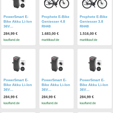
PowerSmart E-
Prophete E-Bike
Prophete E-Bike
Bike Akku Li-Ion
Geniesser 4.8
Geniesser 3.8
36V
RH48
RH48
13.6Ah/489.60Wh
284,99 €
1.683,00 €
1.516,00 €
für Prophete
kaufland.de
marktkauf.de
marktkauf.de
Geniesser e9.6,
e9.4 City E-Bike
26" e9.6 City E-
Bike 28"B
PowerSmart E-
PowerSmart E-
PowerSmart E-
Bike Akku Li-Ion
Bike Akku Li-Ion
Bike Akku Li-Ion
36V
36V
36V
13.6Ah/489.60Wh
13.6Ah/489.60Wh
13.6Ah/489.60Wh
284,99 €
284,99 €
284,99 €
für Prophete
für Prophete
für Prophete
kaufland.de
kaufland.de
kaufland.de
Geniesser City E-
Geniesser City E-
Geniesser e5000
Bike
Bike
e6000 e9.0 e9.3