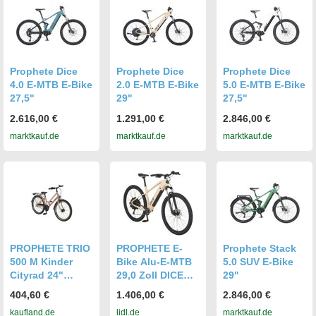
Prophete Dice
Prophete Dice
Prophete Dice
4.0 E-MTB E-Bike
2.0 E-MTB E-Bike
5.0 E-MTB E-Bike
27,5"
29"
27,5"
2.616,00 €
1.291,00 €
2.846,00 €
marktkauf.de
marktkauf.de
marktkauf.de
PROPHETE TRIO
PROPHETE E-
Prophete Stack
500 M Kinder
Bike Alu-E-MTB
5.0 SUV E-Bike
Cityrad 24"
29,0 Zoll DICE
29"
Brandy Snaps
2.0
404,60 €
1.406,00 €
2.846,00 €
Matt – Shimano
kaufland.de
lidl.de
marktkauf.de
Nexus 3-Gang,