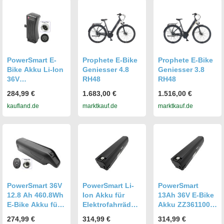
28"20.ESC.10, E-
26"20.ESC.20, E-
City E-Bike 28"
Bike 28"
Bike 28"
21.ESC.300
20.EMC.200
PowerSmart E-
Prophete E-Bike
Prophete E-Bike
Bike Akku Li-Ion
Geniesser 4.8
Geniesser 3.8
36V
RH48
RH48
13.6Ah/489.60Wh
284,99 €
1.683,00 €
1.516,00 €
für Prophete E-
kaufland.de
marktkauf.de
marktkauf.de
Bike City II
(LIDL),
Geniesser Alu-
City-Caravan
e2.0
PowerSmart 36V
PowerSmart Li-
PowerSmart
12.8 Ah 460.8Wh
Ion Akku für
13Ah 36V E-Bike
E-Bike Akku für
Elektrofahrräder
Akku ZZ3611005
Prophete
36V 13Ah, Ersatz
für Prophete
274,99 €
314,99 €
314,99 €
GENIESSER
für Prophete
Geniesser 5.0