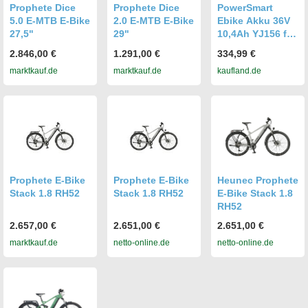
Prophete Dice
Prophete Dice
PowerSmart
5.0 E-MTB E-Bike
2.0 E-MTB E-Bike
Ebike Akku 36V
27,5"
29"
10,4Ah YJ156 für
Prophete Retro
2.846,00 €
1.291,00 €
334,99 €
28 inch,
marktkauf.de
marktkauf.de
kaufland.de
Prophete Cargo
3R e-bike Dreirad
Prophete E-Bike
Prophete E-Bike
Heunec Prophete
Stack 1.8 RH52
Stack 1.8 RH52
E-Bike Stack 1.8
RH52
2.657,00 €
2.651,00 €
2.651,00 €
marktkauf.de
netto-online.de
netto-online.de