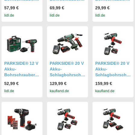
»PABS 20-Li G8«,
Set »PABS 20-Li
»PBSA 12 F5«,
57,99 €
69,99 €
29,99 €
mit Akku und mit
I9«, mit Akku
ohne Akku und
lidl.de
lidl.de
lidl.de
Ladegerät
und Ladegerät
Ladegerät
PARKSIDE® 12 V
PARKSIDE® 20 V
PARKSIDE® 20 V
Akku-
Akku-
Akku-
Bohrschrauber-
Schlagbohrschra
Schlagbohrschra
Set »PBSA 12
uber PSBSA 20-
uber PSBSA 20-
52,99 €
129,99 €
159,99 €
F5«, mit Akku
Li / inkl. Akku
Li / inkl. Akku
lidl.de
kaufland.de
kaufland.de
und Ladegerät
(2Ah) und
(4Ah) und
Ladegerät (2,4A)
Ladegerät (2,4A)