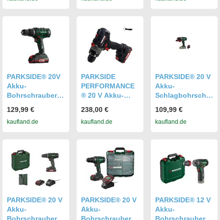
Ladegerät (2,4A)
Akku (2Ah) und
ohne Akku und
Ladegerät (2,4A)
Ladegerät
PARKSIDE® 20V
PARKSIDE
PARKSIDE® 20 V
Akku-
PERFORMANCE
Akku-
Bohrschrauber
® 20 V Akku-
Schlagbohrschra
Set, inkl. Akkus,
Bohrschrauber /
uber »PSBSA 20-
129,99 €
238,00 €
109,99 €
Ladegerät und
Bohrschrauber
Li C3«, mit Akku
kaufland.de
kaufland.de
kaufland.de
Zubehör
PBSAP 20-Li inkl.
und Ladegerät
2 Akkus (2 Ah)
und Ladegerät
(2,4 A)
PARKSIDE® 20 V
PARKSIDE® 20 V
PARKSIDE® 12 V
Akku-
Akku-
Akku-
Bohrschrauber
Bohrschrauber-
Bohrschrauber