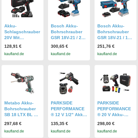
Akku-
Bosch Akku-
Bosch Akku-
Schlagschrauber
Bohrschrauber
Bohrschrauber
20V Mit
GSR 18V-21 / 2x
GSR 18V-21 / 1x
Bürstenlosem
4,0 Ah Akku +
2,0 Ah Akku +
128,91 €
300,65 €
251,76 €
Motor, LED,
Ladegerät in L-
Ladegerät in L-
kaufland.de
kaufland.de
kaufland.de
Ladegerät
Boxx
Case
Parkside
Metabo Akku-
PARKSIDE
PARKSIDE
Bohrschrauber
PERFORMANCE
PERFORMANCE
SB 18 LTX BL Q I
® 12 V 1/2" Akku-
® 20 V Akku-
18V ohne
Schlagschrauber
Schlagschrauber
297,68 €
135,35 €
298,00 €
Akku/Ladegerät
PPDSSA 12-Li
1/2" PPDSSA 20-
kaufland.de
kaufland.de
kaufland.de
inkl. Akku (2 Ah)
Li / inkl. Akku