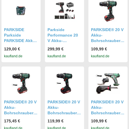
PARKSIDE
Parkside
PARKSIDE® 20 V
Parkside
Performance 20
Akku-
PARKSIDE Akku-
V Akku-
Bohrschrauber
Bohrschrauber
Bohrschrauber
PABS 20-Li / inkl.
129,00 €
299,99 €
109,99 €
PABS 20-Li mit
Set, Starterset
Akku (2Ah) und
kaufland.de
kaufland.de
kaufland.de
Akku und
»PBSAP 20-Li
Ladegerät (2,4A)
Ladegerät 20 V
A1«, mit Akku,
Ladegerät und
Zubehör
PARKSIDE® 20 V
PARKSIDE® 20 V
PARKSIDE® 20 V
Akku-
Akku-
Akku-
Bohrschrauber
Bohrschrauber /
Bohrschrauber-
Set / inkl. 2
Akkuschrauber
Kombigerät 3-in-
175,45 €
119,99 €
109,99 €
Akkus (2Ah) und
PABS 20-Li / inkl.
1 PKGA 20-Li /
kaufland.de
kaufland.de
kaufland.de