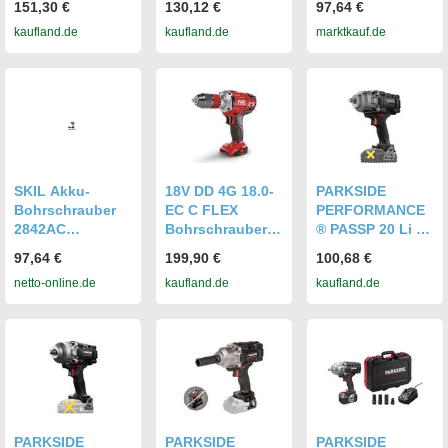
151,30 €
130,12 €
97,64 €
Ah Akku - ohne
Akku 1,5 Ah +
mit 2 Akku +
kaufland.de
kaufland.de
marktkauf.de
Ladegerät
Ladegerät
Ladegerät
F0152842AC
SKIL Akku-
18V DD 4G 18.0-
PARKSIDE
Bohrschrauber
EC C FLEX
PERFORMANCE
2842AC
Bohrschrauber -
® PASSP 20 Li C4
Bohrschrauber
ohne Akku und
20V Akku-
97,64 €
199,90 €
100,68 €
mit 2 Akku +
Ladegerät -
Drehschlagschra
netto-online.de
kaufland.de
kaufland.de
Ladegerät
491292
uber 1/2 ohne
F0152842AC
Akku/Ladegerät
PARKSIDE
PARKSIDE
PARKSIDE