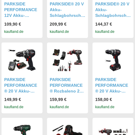
PARKSIDE
PARKSIDE® 20 V
PARKSIDE® 20 V
PERFORMANCE
Akku-
Akku-
12V Akku-
Schlagbohrschra
Schlagbohrschra
Bohrschrauber
uber PSBSA 20-
uber PSBSA 20-
109,90 €
209,99 €
144,37 €
Set mit 2 Akkus
Li / inkl. 2 Akkus
Li / inkl. 2 Akkus
kaufland.de
kaufland.de
kaufland.de
und Ladegerät
(4Ah) und
(2Ah) und
Ladegerät (2,4A)
Ladegerät (2,4A)
PARKSIDE
PARKSIDE
PARKSIDE
PERFORMANCE
PERFORMANCE
PERFORMANCE
® 20 V Akku-
® Rozbaleno 20V
® 20 V Akku-
Bohrschrauber
Akku-
Bohrschrauber /
149,99 €
159,99 €
158,00 €
PABSP 20-Li /
Schlagbohrschra
PABSP 20-Li /
kaufland.de
kaufland.de
kaufland.de
inkl. Akku (2Ah)
uber Starter Set
inkl. Smart Akku
und Ladegerät
PSBSAP 20-Li C3
(4Ah) und
(2,4A)
(mit Akku und
Ladegerät (4,5A)
Ladegerät)