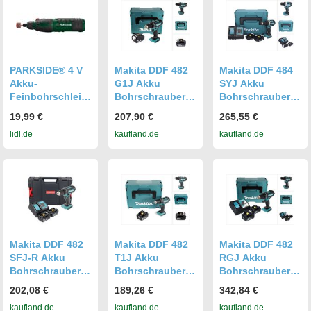
PARKSIDE® 4 V
Makita DDF 482
Makita DDF 484
Akku-
G1J Akku
SYJ Akku
Feinbohrschleife
Bohrschrauber
Bohrschrauber
r »PFBSA 4 B2«,
18 V 62 Nm + 1x
18 V 54 Nm + 2x
19,99 €
207,90 €
265,55 €
mit Akku – ohne
Akku 6,0 Ah +
Akku 1,5 Ah +
lidl.de
kaufland.de
kaufland.de
Ladegerät
Makpac - ohne
Ladegerät +
Ladegerät
Makpac
Makita DDF 482
Makita DDF 482
Makita DDF 482
SFJ-R Akku
T1J Akku
RGJ Akku
Bohrschrauber
Bohrschrauber
Bohrschrauber
18V 62Nm + 2x
18 V 62 Nm + 1x
18 V 62 Nm + 2x
202,08 €
189,26 €
342,84 €
Akku 3,0 Ah +
Akku 5,0 Ah +
Akku 6,0 Ah +
kaufland.de
kaufland.de
kaufland.de
Ladegerät +
Makpac - ohne
Ladegerät +