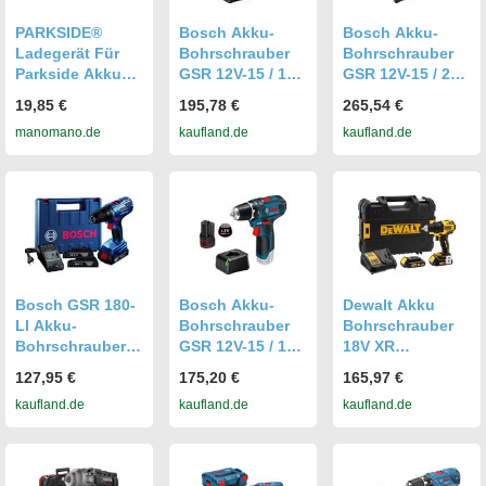
PARKSIDE®
Bosch Akku-
Bosch Akku-
Ladegerät Für
Bohrschrauber
Bohrschrauber
Parkside Akku
GSR 12V-15 / 1x
GSR 12V-15 / 2x
Stabschrauber
3,0 Ah Akku +
3,0 Ah Akku +
19,85 €
195,78 €
265,54 €
Pssa 4 B2 Lidl
Ladegerät
Ladegerät
manomano.de
kaufland.de
kaufland.de
Ian353304 Bit-set
Ladegerät
Ladestation
Bosch GSR 180-
Bosch Akku-
Dewalt Akku
LI Akku-
Bohrschrauber
Bohrschrauber
Bohrschrauber
GSR 12V-15 / 1x
18V XR
18V Akku und
2,0 Ah Akku +
Schrauber inkl.
127,95 €
175,20 €
165,97 €
Ladegerät
Ladegerät
Akku 2Ah
kaufland.de
kaufland.de
kaufland.de
Ladegerät