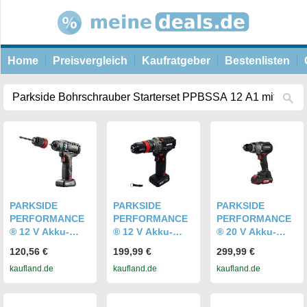
Home
Preisvergleich
Kaufratgeber
Bestenlisten
PARKSIDE
PARKSIDE
PARKSIDE
PERFORMANCE
PERFORMANCE
PERFORMANCE
® 12 V Akku-
® 12 V Akku-
® 20 V Akku-
Bohrschrauber
Bohrschrauber /
Bohrschrauber
120,56 €
199,99 €
299,99 €
Starterset
PPBSSA 12-Li /
Starterset
kaufland.de
kaufland.de
kaufland.de
»PPBSSA 12 A1«,
inkl. Akku (5Ah)
»PBSAP 20-Li
mit Akku und
und Ladegerät
A1«, mit Akku
Ladegerät
(6A)
und Ladegerät