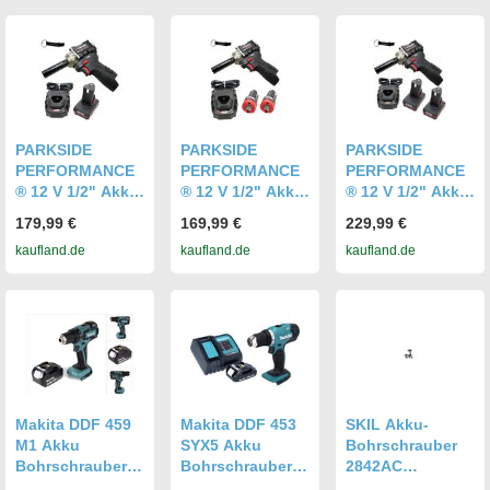
und Ladegerät
(8Ah) und
(2,4 A)
Ladegerät (4,5A)
PARKSIDE
PARKSIDE
PARKSIDE
PERFORMANCE
PERFORMANCE
PERFORMANCE
® 12 V 1/2" Akku-
® 12 V 1/2" Akku-
® 12 V 1/2" Akku-
Schlagschrauber
Schlagschrauber
Schlagschrauber
179,99 €
169,99 €
229,99 €
PPDSSA 12-Li
PPDSSA 12-Li
PPDSSA 12-Li
kaufland.de
kaufland.de
kaufland.de
inkl. Akku (4 Ah)
inkl. 2 Akkus (2
inkl. 2 Akkus (4
und Ladegerät
Ah) und
Ah) und
(2,4 A)
Ladegerät (2,4 A)
Ladegerät (2,4 A)
Makita DDF 459
Makita DDF 453
SKIL Akku-
M1 Akku
SYX5 Akku
Bohrschrauber
Bohrschrauber
Bohrschrauber
2842AC
18V 45NM + 4,0
18 V 42 Nm + 1x
Bohrschrauber