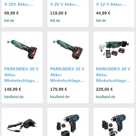
® 20V Akku-
® 20 V Akku-
® 12 V Akku-
Schlagbohrschra
Schlagbohrschra
Schlagbohrschra
99,99 €
119,00 €
44,99 €
uber »PPSBSA
uber Set
uber »PSBSAP
lidl.de
lidl.de
lidl.de
20-Li C3 «, ohne
»PSBSAP 20-Li
12 A1«, ohne
Akku – ohne
C3«, mit Akku
Akku und
Ladegerät
und Ladegerät
Ladegerät
PARKSIDE® 20 V
PARKSIDE® 20 V
PARKSIDE® 20 V
Akku-
Akku-
Akku-
Winkelschlagsch
Winkelschlagsch
Winkelschlagsch
rauber PAWS 20-
rauber PAWS 20-
rauber PAWS 20-
149,99 €
179,99 €
229,00 €
Li / inkl. Akku
Li / inkl. Akku
Li / inkl. 2 Akkus
kaufland.de
kaufland.de
kaufland.de
(2Ah) und
(4Ah) und
(4Ah) und
Ladegerät (2,4A)
Ladegerät (4,5A)
Ladegerät (4,5A)