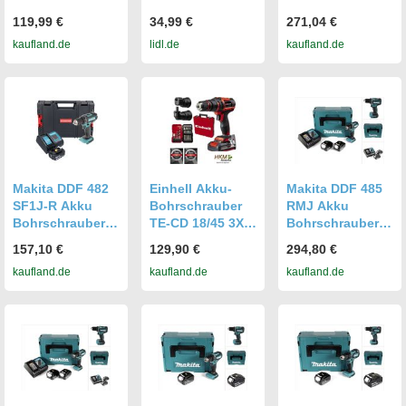
Doppel-
Ladegerät »PLG
mit 2 x 4,0 Ah
119,99 €
34,99 €
271,04 €
Ladegerät
20 C3«
LiIon Akkus und
kaufland.de
lidl.de
kaufland.de
PDSLG 12
Ladegerät
passend für
Geräte der
Parkside X12V
Serie
Makita DDF 482
Einhell Akku-
Makita DDF 485
SF1J-R Akku
Bohrschrauber
RMJ Akku
Bohrschrauber
TE-CD 18/45 3X-
Bohrschrauber
18V 62Nm + 1x
Li+22 / 18V 45
18V 50Nm im
157,10 €
129,90 €
294,80 €
Akku 3,0 Ah +
Nm,22-tlg.Bitset,
Makpac + 2x 4,0
kaufland.de
kaufland.de
kaufland.de
Ladegerät +
2,0 Ah-Akku,
Ah Akku +
RHINO
Ladegerät + E-
Ladegerät
Box