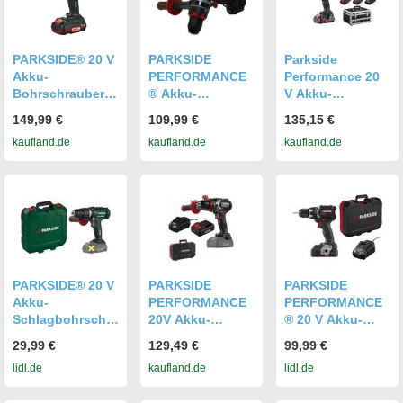
PARKSIDE® 20 V
PARKSIDE
Parkside
Akku-
PERFORMANCE
Performance 20
Bohrschrauber-
® Akku-
V Akku-
Set »PABS 20-Li
Schlagbohrschra
Schlagbohrschra
149,99 €
109,99 €
135,15 €
G8«, mit Akku
uber PSBSAP 20-
uber-Set
kaufland.de
kaufland.de
kaufland.de
und Ladegerät,
Li ohne Akku
»PSBSAP 20-Li
inkl.
und Ladegerät
D4«, mit Akku-
Zubehörsortimen
und Ladegerät
t
PARKSIDE® 20 V
PARKSIDE
PARKSIDE
Akku-
PERFORMANCE
PERFORMANCE
Schlagbohrschra
20V Akku-
® 20 V Akku-
uber »PSBSA 20-
Schlagbohrschra
Bohrschrauber
29,99 €
129,49 €
99,99 €
Li E4«, ohne
uber PSBSAP 20-
»PABSP 20 Li
lidl.de
kaufland.de
lidl.de
Akku und
Li Smart Akku
C4«, mit Akku
Ladegerät
4,0 Ah,
und Ladegerät