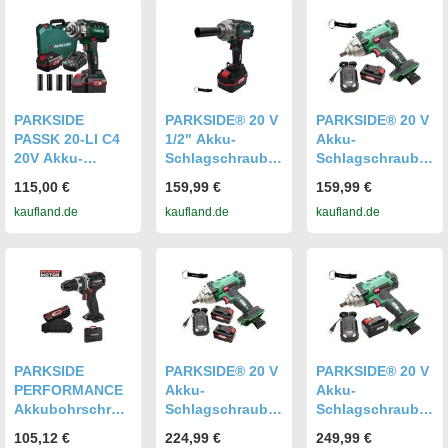
Ladegerät C3
PARKSIDE
PARKSIDE® 20 V
PARKSIDE® 20 V
PASSK 20-LI C4
1/2" Akku-
Akku-
20V Akku-
Schlagschrauber
Schlagschrauber
Schlagschrauber
PASSK 20-Li inkl.
PASSK 20-Li /
115,00 €
159,99 €
159,99 €
4Ah Ladegerät
Akku (4 Ah) und
inkl. Akku (4Ah)
kaufland.de
kaufland.de
kaufland.de
4,5A 23 mm
Ladegerät (4,5 A)
und Ladegerät
(4,5A)
PARKSIDE
PARKSIDE® 20 V
PARKSIDE® 20 V
PERFORMANCE
Akku-
Akku-
Akkubohrschrau
Schlagschrauber
Schlagschrauber
ber 20 V PABSP
PASSK 20-Li /
PASSK 20-Li /
105,12 €
224,99 €
249,99 €
20 Li C3
inkl. 2 Akkus
inkl. Smart Akku