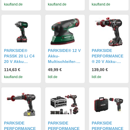
kaufland.de
kaufland.de
kaufland.de
Bruschless
(4Ah) und
(8Ah) und
Motor mit Akku
Ladegerät (4,5A)
Ladegerät (4,5A)
2.0 Ah /
Ladegerät
+Koffer
PARKSIDE®
PARKSIDE® 12 V
PARKSIDE
PASSK 20 Li C4
Akku-
PERFORMANCE
20 V Akku
Multischleifer-
® 20 V Akku-
Drehschlagschra
Starterset »PAMS
Schlagbohrschra
114,63 €
49,99 €
139,00 €
uber mit
12 B2«, mit Akku
uber-Set
kaufland.de
lidl.de
lidl.de
Akku/Ladegerät
und Ladegerät
»PSBSAP 20-Li
D4«, mit Akku-
und Ladegerät
PARKSIDE
PARKSIDE
PARKSIDE
PERFORMANCE
PERFORMANCE
PERFORMANCE