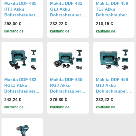
Makita DDF 485
Makita DDF 485
Makita DDF 459
RTJ Akku
G1J Akku
T1J Akku
Bohrschrauber
Bohrschrauber
Bohrschrauber
18V 50Nm im
18V 50Nm im
18V 45Nm im
298,00 €
232,22 €
216,15 €
Makpac + 2x 5,0
Makpac + 1x 6,0
Makpac + 1x 5,0
kaufland.de
kaufland.de
kaufland.de
Ah Akku +
Ah Akku - ohne
Ah Akku - ohne
Ladegerät
Ladegerät
Ladegerät
Makita DDF 482
Makita DDF 485
Makita DDF 459
RG1J Akku
RGJ Akku
G1J Akku
Bohrschrauber
Bohrschrauber
Bohrschrauber
18 V 62 Nm + 1x
18V 50Nm im
18V 45Nm im
243,24 €
376,80 €
232,22 €
Akku 6,0 Ah +
Makpac + 2x 6,0
Makpac + 1x 6,0
kaufland.de
kaufland.de
kaufland.de
Ladegerät +
Ah Akku +
Ah Akku - ohne
Makpac
Ladegerät
Ladegerät