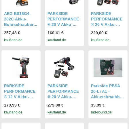
AEG BS18G4-
PARKSIDE
PARKSIDE
202C Akku-
PERFORMANCE
PERFORMANCE
Bohrschrauber
® 20 V Akku-
® 20 V Akku-
18 V inkl. 2x
Drehschlagschra
Drehschlagschra
257,48 €
160,41 €
220,00 €
Akku 2,0 Ah und
uber PASSP 20-Li
uber PASSP 20-Li
kaufland.de
kaufland.de
kaufland.de
Ladegerät
/ 1⁄2″ / 1356 Nm /
/ 1⁄2″ / inkl. 2
ohne Akku und
Akkus (4Ah) und
Ladegerät
Ladegerät (2,4A)
PARKSIDE
PARKSIDE
Parkside PBSA
PERFORMANCE
PERFORMANCE
20-Li A1 -
® 12 V Akku-
® 20 V Akku-
Akkuschraubboh
Drehschlagschra
Drehschlagschra
rer mit Akku und
179,99 €
279,00 €
39,99 €
uber PPDSSA 12-
uber PASSP 20-Li
Ladegerät Neu
kaufland.de
kaufland.de
md-sound.de
Li / inkl. Akku
/ 1⁄2″ / inkl. Akku
(4Ah) und
(4Ah) und
Ladegerät (2,4A)
Ladegerät (2,4A)