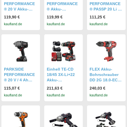
PERFORMANCE
PERFORMANCE
PERFORMANCE
® 20 V Akku-
® Akku-
® PASSP 20 Li C4
Drehschlagschra
Drehschlagschra
Akku
119,90 €
119,99 €
111,25 €
uber »PASSP 20-
uber 1/2"
Drehschlagschra
kaufland.de
kaufland.de
kaufland.de
Li A3« 1/2", ohne
»PASSP 20-Li
uber mit 4Ah
Akku und
A1«, ohne Akku
Akku/Ladegerät
Ladegerät
und Ladegerät
PARKSIDE
Einhell TE-CD
FLEX Akku-
PERFORMANCE
18/45 3X-Li+22
Bohrschrauber
® 20 V / 4 Ah
Akku-
DD 2G 18.0-EC
Akku-
Bohrschrauber |
(ohne Akku u.
115,07 €
211,63 €
240,03 €
Drehschlagschra
2 Akkus,
Ladegerät in L-
kaufland.de
kaufland.de
kaufland.de
uber »PASSP 20-
Ladegerät & Bit-
BOXX) - 447498
Li C4«, mit Akku
Set
und Ladegerät