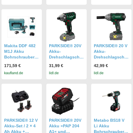
RHINO
Ladegerät
Makpac
Makita DDF 482
PARKSIDE® 20V
PARKSIDE® 20 V
M1J Akku
Akku-
Akku-
Bohrschrauber
Drehschlagschra
Drehschlagschra
18 V 62 Nm + 1x
uber »PDSSA 20-
uber »PASSK 20-
171,59 €
31,99 €
42,99 €
Akku 4,0 Ah +
Li B2«, ohne
Li C4«, ohne
kaufland.de
lidl.de
lidl.de
Makpac - ohne
Akku und
Akku und
Ladegerät
Ladegerät
Ladegerät
PARKSIDE® 12 V
PARKSIDE® 20V
Metabo BS18 V
Akku-Set / 2 × 4
Akku »PAP 204
Li Akku
Ah Akku +
A1« und
Bohrschrauber