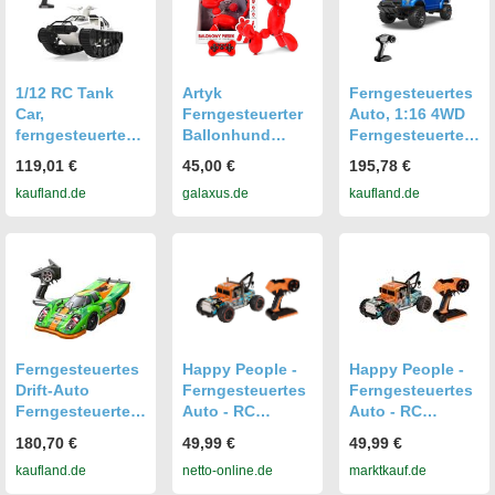
Jahre und
LED-Licht, 2
Schienen-
Erwachsene
Batterien
Elementen
1/12 RC Tank
Artyk
Ferngesteuertes
Car,
Ferngesteuerter
Auto, 1:16 4WD
ferngesteuertes
Ballonhund
Ferngesteuertes
Auto, 2,4 GHz,
Spielzeug für
Auto fuer Kinder,
119,01 €
45,00 €
195,78 €
wiederaufladbar,
Jungen 164811
Jungen und
kaufland.de
galaxus.de
kaufland.de
360 ° drehbar,
(164811 ARTYK)
Maedchen, 2,4
Fahrzeugspielze
GHz
uggeschenke für
wiederaufladbare
Jungen und
s
Mädchen
Hochgeschwindi
gkeits-
Gelaendefahrzeu
g, elektrisches
Spielzeugauto
Ferngesteuertes
Happy People -
Happy People -
mit LED-
Drift-Auto
Ferngesteuertes
Ferngesteuertes
Leuchten
Ferngesteuertes
Auto - RC
Auto - RC
Auto 1/16 2,4
Independent
Independent
180,70 €
49,99 €
49,99 €
GHz 45 km/h
Titan (1:14,
Titan (1:14,
kaufland.de
netto-online.de
marktkauf.de
Vollwertiges
33cm)
33cm)