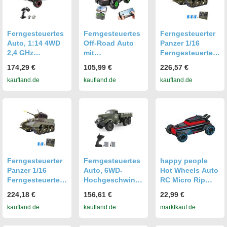
Dual Flow High
Power Wave Box
Ferngesteuertes
Ferngesteuertes
Ferngesteuerter
Auto, 1:14 4WD
Off-Road Auto
Panzer 1/16
2,4 GHz
mit
Ferngesteuertes
ferngesteuerter
Kamera,2.4GHz
Panzerspielzeug
174,29 €
105,99 €
226,57 €
LKW 75 km/h
Hochgeschwindi
in
kaufland.de
kaufland.de
kaufland.de
Hochgeschwindi
gkeits-Laden
Originalgroesse,
gkeits-
Off-Road
simulierter Ton
Gelaendefahrzeu
Ferngesteuertes
und Bewegung,
gspielzeug mit
Fahrzeug mit
360-Grad-
buerstenlosem
WiFi,RC
Drehung mit
Motor 2 Batterie
Spielzeugauto
Dual Flow High
Geeignet fuer
Power Wave Box,
Kinder und
3 Batterien
Erwachsene,
Ferngesteuerter
Ferngesteuertes
happy people
Grau
Panzer 1/16
Auto, 6WD-
Hot Wheels Auto
Ferngesteuertes
Hochgeschwindi
RC Micro Rip
Panzerspielzeug
gkeits-
Rod 1:28 Kinder
224,18 €
156,61 €
22,99 €
in
Elektrospielzeug
Spielzeug
kaufland.de
kaufland.de
marktkauf.de
Originalgroesse,
-LKW fuer
ferngesteuertes
simulierter Ton
Jungen, 2,4 GHz
Fahrzeug