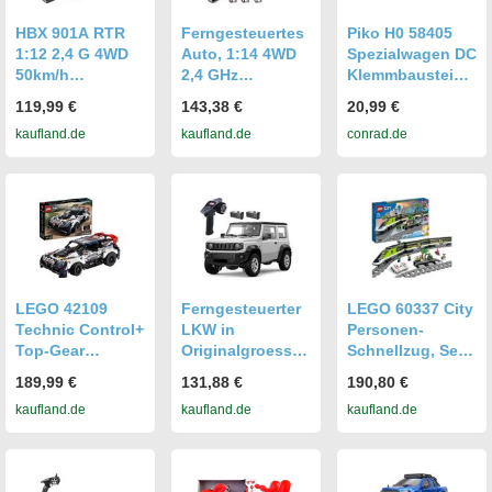
HBX 901A RTR
Ferngesteuertes
Piko H0 58405
1:12 2,4 G 4WD
Auto, 1:14 4WD
Spezialwagen DC
50km/h
2,4 GHz
Klemmbausteine
Bürstenlosen RC
ferngesteuerter
-Wagen
119,99 €
143,38 €
20,99 €
Autos Schnelle
LKW 40 km/h
kaufland.de
kaufland.de
conrad.de
Off-Road mit
Hochgeschwindi
LED Lichtt
gkeits-
Ferngesteuertes
Gelaendefahrzeu
Truck Spielzeug
gspielzeug mit
Monstertruck
gebuerstetem
Motor, LED-
Scheinwerfern, 3
Batterien
LEGO 42109
Ferngesteuerter
LEGO 60337 City
Technic Control+
LKW in
Personen-
Top-Gear
Originalgroesse
Schnellzug, Set
Ralleyauto mit
fuer Jungen,
mit
189,99 €
131,88 €
190,80 €
App-Steuerung,
1/16, 2,4 GHz,
ferngesteuertem
kaufland.de
kaufland.de
kaufland.de
Rennauto,
ferngesteuertes
Zug, Eisenbahn-
ferngesteuertes
Offroad-Auto,
Spielzeug mit
Auto, Spielzeug
ferngesteuertes
Scheinwerfern, 2
für Kinder ab 9
Fahrzeug mit
Wagen und 24