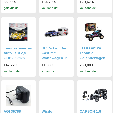
38,90 €
134,70 €
120,67 €
(10088)
Fahrzeug mit
Fahrzeug mit
galaxus.de
kaufland.de
kaufland.de
Lichtern, 1:12
Lichtern, 1:12
elektrisches
elektrisches
Pickup-Truck-
Pickup-Truck-
Spielzeug fuer
Spielzeug fuer
Erwachsene und
Erwachsene und
Kinder
Kinder
Ferngesteuertes
RC Pickup Die
LEGO 42124
Auto 1/10 2,4
Cast mit
Technic
GHz 20 km/h
Wohnwagen 1:64
Geländewagen,
Ferngesteuertes
RTR blau 6+
CONTROL+ App-
147,22 €
11,99 €
238,88 €
Rennauto
Ferngesteuertes
gesteuertes
kaufland.de
expert.de
kaufland.de
Kindergeschenk
Auto
Rennauto
RTR
Spielzeug für
Jungen und
Mädchen ab 10
Jahren,
Spielzeugauto
AGI 36788 -
Wisdom
CARSON 1:8