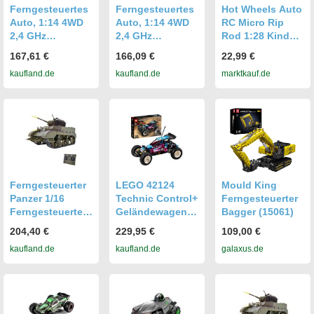
Ferngesteuertes
Ferngesteuertes
Hot Wheels Auto
Auto, 1:14 4WD
Auto, 1:14 4WD
RC Micro Rip
2,4 GHz
2,4 GHz
Rod 1:28 Kinder
ferngesteuerter
ferngesteuerter
Spielzeug
167,61 €
166,09 €
22,99 €
LKW 75 km/h
LKW 75 km/h
ferngesteuertes
kaufland.de
kaufland.de
marktkauf.de
Hochgeschwindi
Hochgeschwindi
Fahrzeug
gkeits-
gkeits-
schwarz
Gelaendefahrzeu
Gelaendefahrzeu
gspielzeug mit
gspielzeug mit
buerstenlosem
buerstenlosem
Motor
Motor
Ferngesteuerter
LEGO 42124
Mould King
Panzer 1/16
Technic Control+
Ferngesteuerter
Ferngesteuertes
Geländewagen,
Bagger (15061)
Panzerspielzeug
ferngesteuertes
204,40 €
229,95 €
109,00 €
in
Offroad-Auto,
kaufland.de
kaufland.de
galaxus.de
Originalgroesse,
Spielzeugauto,
simulierter Ton
RC Buggy für
und Bewegung,
Kinder, Fahrzeug
360-Grad-
Drehung mit