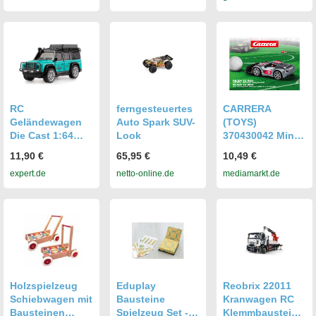
ug mit
Batterien, 1:12
Schnell,
Lichtmusik,
Elektro-Pickup-
Grösse:UNIVERS
Geschenk fuer
Truck-Spielzeug
AL (40812326)
Jungen und
fuer Erwachsene,
Maedchen
Kinder, Jungen
RC
ferngesteuertes
CARRERA
Geländewagen
Auto Spark SUV-
(TOYS)
Die Cast 1:64
Look
370430042 Mini
RTR petrol 6+
Car
11,90 €
65,95 €
10,49 €
Ferngesteuertes
"Bundesliga"
expert.de
netto-online.de
mediamarkt.de
Auto
ferngesteuertes
R/C
Spielzeugauto,
Grau Kunststoff
Holzspielzeug
Eduplay
Reobrix 22011
Schiebwagen mit
Bausteine
Kranwagen RC
Bausteinen
Spielzeug Set -
Klemmbaustein