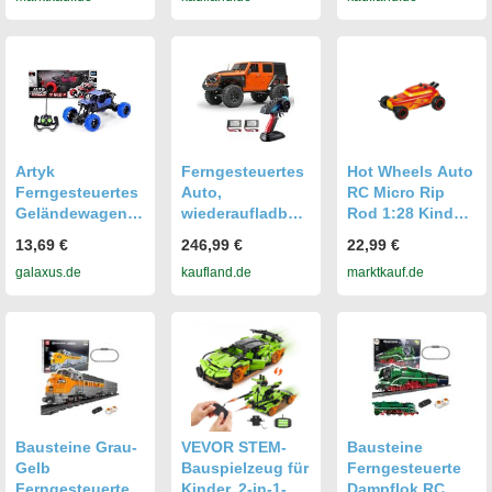
Fahrzeug
GHz 4WD
GHz 4WD
schwarz
Kletterauto RTR
Kletterauto RTR
Spielzeug fuer
Spielzeug fuer
Kinder Jungen
Kinder Jungen
Artyk
Ferngesteuertes
Hot Wheels Auto
Ferngesteuertes
Auto,
RC Micro Rip
Geländewagen-
wiederaufladbare
Rod 1:28 Kinder
Mix-Spielzeug
r ferngesteuerter
Spielzeug
13,69 €
246,99 €
22,99 €
für Jungen
Crawler im
ferngesteuertes
galaxus.de
kaufland.de
marktkauf.de
(54980403)
Massstab 1:10
Fahrzeug rot
fuer Kinder und
Erwachsene,
2,4?G 4WD
ferngesteuertes
Autospielzeug
mit steuerbaren
Lichtern
Bausteine Grau-
VEVOR STEM-
Bausteine
Gelb
Bauspielzeug für
Ferngesteuerte
Ferngesteuerter
Kinder, 2-in-1-
Dampflok RC