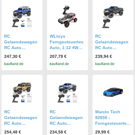
und Bewegung,
ferngesteuertes
schwarz
360-Grad-
Gelaendefahrzeu
Drehung mit
g mit
Dual Flow High
Scheinwerfern, 2
Power Wave Box,
Batterien
2 Batterien
RC
WLtoys
RC
Gelaendewagen
Ferngesteuertes
Gelaendewagen
RC Auto
Auto, 1:12 4WD
RC Auto
Ferngesteuertes
Gelaendewagen
Ferngesteuertes
247,30 €
207,79 €
239,94 €
Auto
mit LED-
Auto
kaufland.de
kaufland.de
kaufland.de
Vollproportional
Beleuchtung,
Vollproportional
1/10 2,4 GHz
Elektrospielzeug,
1/10 2,4 GHz
4WD 15 km / h
Geschenk fuer
4WD 15 km / h
Kletterauto RTR
Jungen und
Kletterauto RTR
Spielzeug fuer
Maedchen, Rot
Spielzeug fuer
Kinder Jungen
Kinder Jungen
RC
RC
Maisto Tech
Gelaendewagen
Gelaendewagen
82650 -
RC Auto
RC Auto
Ferngesteuertes
Ferngesteuertes
Ferngesteuertes
Auto - Bugatti
254,48 €
234,58 €
29,99 €
Auto
Auto
Chiron (11cm,