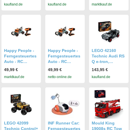
kaufland.de
kaufland.de
marktkauf.de
Vollproportional
Vollproportional
Maßstab 1:41)
1/10 2,4 GHz
1/10 2,4 GHz
Spielzeugauto
4WD 15 km / h
4WD 15 km / h
Modellauto
Kletterauto RTR
Kletterauto RTR
Spielzeug fuer
Spielzeug fuer
Kinder Jungen
Kinder Jungen
Happy People -
Happy People -
LEGO 42160
Ferngesteuertes
Ferngesteuertes
Technic Audi RS
Auto - RC
Auto - RC
Q e-tron,
Independent
Independent
ferngesteuertes
49,99 €
49,99 €
143,95 €
Titan (1:14,
Titan (1:14,
Rallye-Auto-
marktkauf.de
netto-online.de
kaufland.de
33cm)
33cm)
Spielzeug,
Spielzeugauto
Spielzeugauto
Dakar-Rallye-
Abschlepper
Abschlepper
Geländewagen,
App-gesteuerter
RC mit
CONTROL+,
Geschenk für
Jungen,
Mädchen und
LEGO 42099
INF Runner Car:
Mould King
Fans ab 10
Technic Control+
Ferngesteuertes
19008s RC Tow