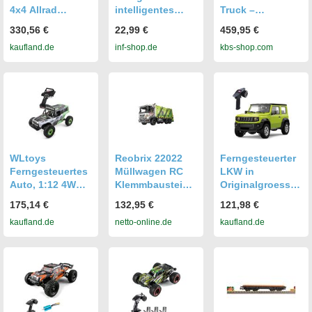
Jahren zum
4x4 Allrad
intelligentes
Truck –
Bauen
Xtreme-
Dual-Mode-
Ferngesteuerter
330,56 €
22,99 €
459,95 €
Geländewagen,
Katzenspielzeug
Abschleppwage
kaufland.de
inf-shop.de
kbs-shop.com
ferngesteuertes
Orange
n
Auto, RC
Fahrzeug,
Spielzeugauto
für Kinder und
Erwachsene
WLtoys
Reobrix 22022
Ferngesteuerter
Ferngesteuertes
Müllwagen RC
LKW in
Auto, 1:12 4WD
Klemmbaustein
Originalgroesse
Gelaendewagen
1468 Teile ab 14
fuer Jungen,
175,14 €
132,95 €
121,98 €
mit LED-
1/16, 2,4 GHz,
kaufland.de
netto-online.de
kaufland.de
Beleuchtung,
ferngesteuertes
Elektrospielzeug,
Auto, Offroad-
Geschenk fuer
Ferngesteuertes
Jungen und
Fahrzeug mit
Maedchen,
LED-Licht
Gruen