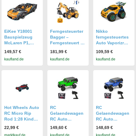
EiKee Y18001
Ferngesteuerter
Nikko
Bauspielzeug
Bagger –
ferngesteuertes
McLaren P1,
Ferngesteuert –
Auto Vaporizr
ferngesteuerter
Für Kinder ab 6
Nano 3 orange
149,57 €
181,99 €
109,59 €
Sportwagen,
Jahren –
Spielzeugauto
kaufland.de
kaufland.de
kaufland.de
3862 Stš¹ck,
Spielzeugbagger
Automodelle,
für Kinder
Spielzeug fš¹r
Kinder
Hot Wheels Auto
RC
RC
RC Micro Rip
Gelaendewagen
Gelaendewagen
Rod 1:28 Kinder
RC Auto
RC Auto
Spielzeug
Ferngesteuertes
Ferngesteuertes
22,99 €
149,60 €
148,69 €
ferngesteuertes
Auto 1/24 2,4
Auto 1/24 2,4
marktkauf.de
kaufland.de
kaufland.de