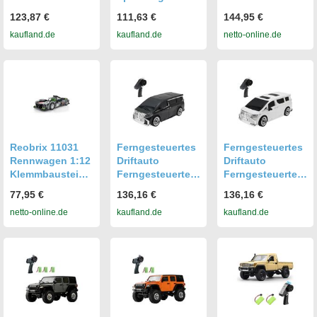
Maße: L/B/H
Fun with Curves
Set 2328 Teile ab
123,87 €
111,63 €
144,95 €
55cm/ 33cm/
16 Stück -
14
kaufland.de
kaufland.de
netto-online.de
51cm NEU
Lernspielzeug
Reobrix 11031
Ferngesteuertes
Ferngesteuertes
Rennwagen 1:12
Driftauto
Driftauto
Klemmbaustein
Ferngesteuertes
Ferngesteuertes
1338 Teile ab 14
Auto 2,4 GHz 35
Auto 2,4 GHz 35
77,95 €
136,16 €
136,16 €
km/h 1/16
km/h 1/16
netto-online.de
kaufland.de
kaufland.de
Hochgeschwindi
Hochgeschwindi
gkeits-
gkeits-
Ferngesteuertes
Ferngesteuertes
Rennauto fuer
Rennauto fuer
Kinder Kinder
Kinder Kinder
Jungen
Jungen
Geschenk RTR
Geschenk RTR