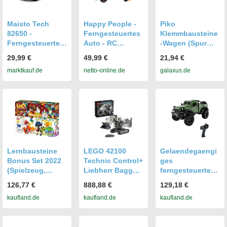
Maisto Tech
Happy People -
Piko
82650 -
Ferngesteuertes
Klemmbausteine
Ferngesteuertes
Auto - RC
-Wagen (Spur
Auto - Bugatti
Independent
H0) (58405)
29,99 €
49,99 €
21,94 €
Chiron (11cm,
Titan (1:14,
marktkauf.de
netto-online.de
galaxus.de
Maßstab 1:41)
33cm)
Spielzeugauto
Spielzeugauto
Modellauto
Abschlepper
Lernbausteine
LEGO 42100
Gelaendegaengi
Bonus Set 2022
Technic Control+
ges
(Spielzeug,
Liebherr Bagger
ferngesteuertes
Bausteine)
R9800,
Auto im
126,77 €
888,88 €
129,18 €
ferngesteuerter
Massstab 1:18,
kaufland.de
kaufland.de
kaufland.de
Bagger, RC
2,4 GHz 4WD
Fahrzeug,
Elektro-Rock-
Spielzeug für
Crawler mit LED-