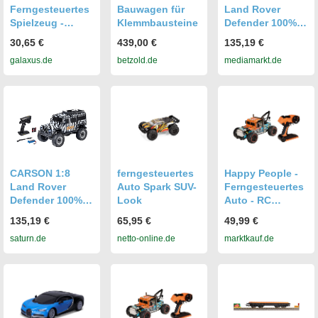
Ferngesteuertes
Bauwagen für
Land Rover
Spielzeug -
Klemmbausteine
Defender 100%
Indoor - 12 V -
RTR Safari,
30,65 €
439,00 €
135,19 €
Schwarz - 1,5 A -
ferngesteuertes
galaxus.de
betzold.de
mediamarkt.de
HUAWEI,
Fahrzeug R/C
Weiteres
Spielzeugauto,
Smartphone
Zebra-
Zubehör,
Lackierung
Schwarz
CARSON 1:8
ferngesteuertes
Happy People -
Land Rover
Auto Spark SUV-
Ferngesteuertes
Defender 100%
Look
Auto - RC
RTR Safari,
Independent
135,19 €
65,95 €
49,99 €
ferngesteuertes
Titan (1:14,
saturn.de
netto-online.de
marktkauf.de
Fahrzeug R/C
33cm)
Spielzeugauto,
Spielzeugauto
Zebra-
Abschlepper
Lackierung