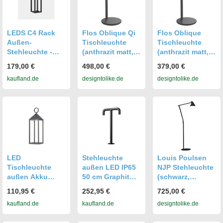
g, Tischlampen,
Akku-
Tischleuchten
LEDS C4 Rack
Flos Oblique Qi
Flos Oblique
Außen-
Tischleuchte
Tischleuchte
Stehleuchte -
(anthrazit matt,
(anthrazit matt,
Ø10 cm, 1,5 W,
warmweiß (3000
warmweiß (3000
179,00 €
498,00 €
379,00 €
Warmweiß, 88 lm,
K)) anthrazit matt
K)) anthrazit matt
kaufland.de
designtolike.de
designtolike.de
IP65, Schwarz
warmweiß (3000
warmweiß (3000
K)
K)
LED
Stehleuchte
Louis Poulsen
Tischleuchte
außen LED IP65
NJP Stehleuchte
außen Akku
50 cm Graphit
(schwarz,
Aluminium
3000 K warmweiß
warmweiß
110,95 €
252,95 €
725,00 €
Dimmer mit
300 lm Modern
(3000K)) schwarz
kaufland.de
kaufland.de
designtolike.de
Touch Funktion
Stehlampe
warmweiß
IP54 3000 K
(3000K)