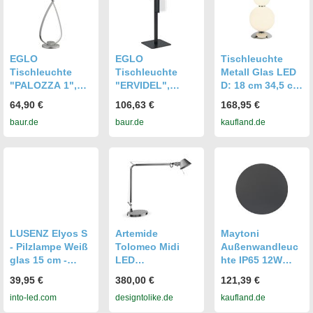
Modern
Wegeleuchte,
Schwarz, Led 2w
100lm 3000k
Warmweiß, Dxh
EGLO
EGLO
Tischleuchte
16,5x76 Cm
Tischleuchte
Tischleuchte
Metall Glas LED
"PALOZZA 1",
"ERVIDEL",
D: 18 cm 34,5 cm
grau
schwarz, H:
Chrom Weiß
64,90 €
106,63 €
168,95 €
(nickelfarben), H:
50cm, 1 Stk.,
rund
baur.de
baur.de
kaufland.de
42cm, 1 Stk.,
Leuchten,
Kugelschirm
Leuchten,
Tischleuchte in
warmweißes
Tischleuchte in
schwarz aus
Licht 3000 K
nickel aus Alu -
Stahl - 4,5W -
1077 lm
11W - Warmweiß,
Warmweiß,
Tischleuchte
Tischleuchte
LUSENZ Elyos S
Artemide
Maytoni
- Pilzlampe Weiß
Tolomeo Midi
Außenwandleuc
glas 15 cm -
LED
hte IP65 12W
Akku
Tischleuchte
LED, 3000K
39,95 €
380,00 €
121,39 €
Tischleuchte -
(extra-warmweiß
Warmweiß,
into-led.com
designtolike.de
kaufland.de
Dimmbar -
(2700 K)) extra-
Graphit, Metall