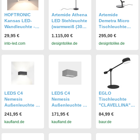
HOFTRONIC
Artemide Athena
Artemide
Kansas LED-
LED Stehleuchte
Demetra Micro
Wandleuchte -
(warmweiß (3000
Tischleuchte
7W 560lm -
K)) warmweiß
(weiß, extra-
29,95 €
1.115,00 €
295,00 €
3000K warmweiß
(3000 K)
warmweiß (2700
into-led.com
designtolike.de
designtolike.de
- IP65
K)) weiß extra-
wasserdicht - Up
warmweiß (2700
Down Lampe -
K)
Weiß - Cube -
Für innen und
außen -
Außenleuchte
LEDS C4
LEDS C4
EGLO
Nemesis
Nemesis
Tischleuchte
Außenleuchte -
Außenleuchte -
"CLAVELLINA",
19,2 W,
19,2 W,
schwarz, H:
241,95 €
171,95 €
84,99 €
Warmweiß, 1816
Warmweiß, 1816
45cm, 1 Stk.,
kaufland.de
kaufland.de
baur.de
lm, IP65, Grau
lm, IP65, Grau
Leuchten,
Tischleuchte in
schwarz aus