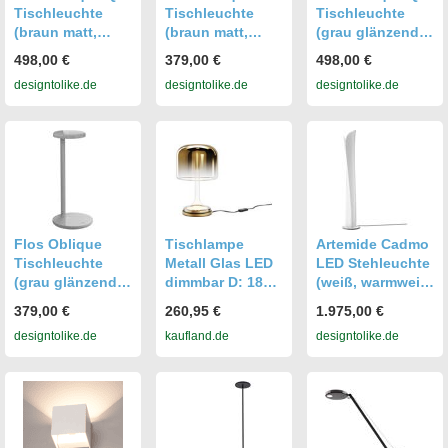
Tischleuchte
Tischleuchte
Tischleuchte
(braun matt,
(braun matt,
(grau glänzend,
extra-warmweiß
extra-warmweiß
extra-warmweiß
498,00 €
379,00 €
498,00 €
(2700 K)) braun
(2700 K)) braun
(2700 K)) grau
designtolike.de
designtolike.de
designtolike.de
matt extra-
matt extra-
glänzend extra-
warmweiß (2700
warmweiß (2700
warmweiß (2700
K)
K)
K)
Flos Oblique
Tischlampe
Artemide Cadmo
Tischleuchte
Metall Glas LED
LED Stehleuchte
(grau glänzend,
dimmbar D: 18
(weiß, warmweiß
extra-warmweiß
cm 28 cm in Gold
(3000 K)) weiß
379,00 €
260,95 €
1.975,00 €
(2700 K)) grau
rund 3000 K
warmweiß (3000
designtolike.de
kaufland.de
designtolike.de
glänzend extra-
warmweiß 1600
K)
warmweiß (2700
lm Modern
K)
Tischleuchte