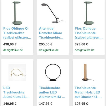
warmweißes
Licht 155 lm
Graphit
Flos Oblique Qi
Artemide
Flos Oblique
Tischleuchte
Demetra Micro
Tischleuchte
(salbei glänzend,
Tischleuchte
(salbei glänzend,
warmweiß (3000
(schwarz matt,
warmweiß (3000
498,00 €
295,00 €
379,00 €
K)) salbei
warmweiß (3000
K)) salbei
designtolike.de
designtolike.de
designtolike.de
glänzend
K)) schwarz matt
glänzend
warmweiß (3000
warmweiß (3000
warmweiß (3000
K)
K)
K)
LED
Tischleuchte
Tischleuchte
Tischleuchte
außen LED
Metall Holz LED
Aluminium 24,5
Aluminium 43 cm
mit Dimmer 41,5
cm in Messing
IP54 Schwarz
cm hoch
140,95 €
147,95 €
107,95 €
3000 K warmweiß
3000 K
Schwarz Kiefer