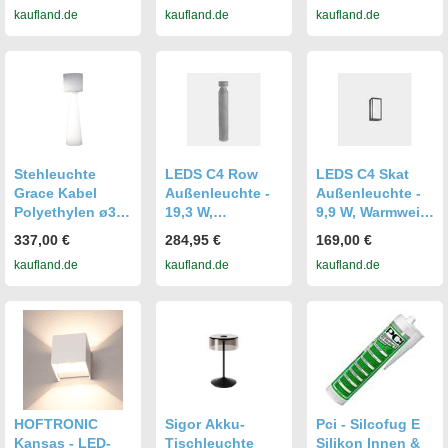
kaufland.de
kaufland.de
kaufland.de
760 lm Modern
warmweißes
3000 K warmweiß
Licht 200 lm
906 lm
Modern
Skandinavisch
Tischlampe
Stehleuchte
LEDS C4 Row
LEDS C4 Skat
Grace Kabel
Außenleuchte -
Außenleuchte -
Polyethylen ø37
19,3 W,
9,9 W, Warmweiß,
x 140 cm IP65 für
Warmweiß, 1071
602 lm, IP65,
337,00 €
284,95 €
169,00 €
Innen & Außen
lm, IP65, Grau
Grau
kaufland.de
kaufland.de
kaufland.de
warmweiß bis
kaltweiß
HOFTRONIC
Sigor Akku-
Pci - Silcofug E
Kansas - LED-
Tischleuchte
Silikon Innen &