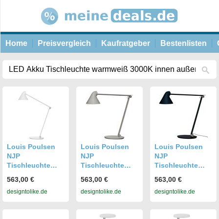
Home
Preisvergleich
Kaufratgeber
Bestenlisten
Louis Poulsen
Louis Poulsen
Louis Poulsen
NJP
NJP
NJP
Tischleuchte
Tischleuchte
Tischleuchte
(weiß, warmweiß
(hellgrau,
(schwarz,
563,00 €
563,00 €
563,00 €
(3000K)) weiß
warmweiß
warmweiß
designtolike.de
designtolike.de
designtolike.de
warmweiß
(3000K)) hellgrau
(3000K)) schwarz
(3000K)
warmweiß
warmweiß
(3000K)
(3000K)