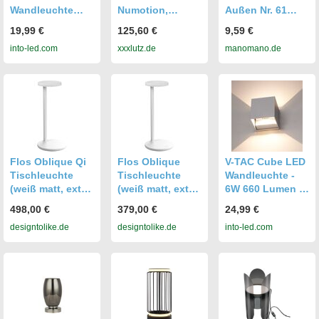
Wandleuchte
Numotion,
Außen Nr. 61
Würfel - 7 Watt -
Schwarz, Metall,
Schiefergrau
19,99 €
125,60 €
9,59 €
3000K warmweiß
rund,rund,
into-led.com
xxxlutz.de
manomano.de
- Up & Down
warmweiß,
Licht - IP65 -
13.7x26.5x13.7
Weiß - Innen und
cm, Lampen &
Außen
Leuchten,
Innenbeleuchtun
g, Tischlampen,
Akku-
Tischleuchten
Flos Oblique Qi
Flos Oblique
V-TAC Cube LED
Tischleuchte
Tischleuchte
Wandleuchte -
(weiß matt, extra-
(weiß matt, extra-
6W 660 Lumen -
warmweiß (2700
warmweiß (2700
IP65 Wasserdicht
498,00 €
379,00 €
24,99 €
K)) weiß matt
K)) weiß matt
- 3000K
designtolike.de
designtolike.de
into-led.com
extra-warmweiß
extra-warmweiß
warmweiß -
(2700 K)
(2700 K)
Innen- und
Außenbereich -
Cube - Up &
Down Licht -
Grau -
Außenleuchte