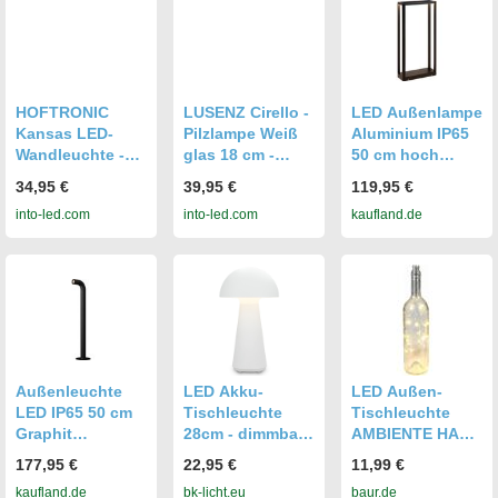
Stahl - 6,8W -
Warmweiß,
Tischleuchte
HOFTRONIC
LUSENZ Cirello -
LED Außenlampe
Kansas LED-
Pilzlampe Weiß
Aluminium IP65
Wandleuchte -
glas 18 cm -
50 cm hoch
7W 560lm -
Akku
Schwarz eckig
34,95 €
39,95 €
119,95 €
3000K warmweiß
Tischleuchte -
3000 K warmweiß
into-led.com
into-led.com
kaufland.de
- IP65
Dimmbar -
335 lm Modern
wasserdicht - Up
Skandinavisch -
Stehleuchte
Down Licht -
Lampe für
außen
Grau - Würfel -
Kommode - IP44
Für innen und
für Außen - USB-
außen -
C - 3000K
Außenleuchte
Warmweiß
Außenleuchte
LED Akku-
LED Außen-
LED IP65 50 cm
Tischleuchte
Tischleuchte
Graphit
28cm - dimmbar,
AMBIENTE HAUS
warmweißes
kabellos, USB-C,
"Glasflasche mit
177,95 €
22,95 €
11,99 €
Licht 3000 K 150
300lm, 2,6W,
LED-Licht
kaufland.de
bk-licht.eu
baur.de
lm Modern
3000K warmweiß,
31cm",