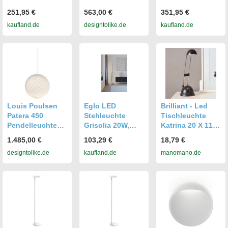
Schwarz
(hellgrau, extra-
Graphit rund
251,95 €
563,00 €
351,95 €
(Marmor) Weiß
warmweiß
3000 K
kaufland.de
designtolike.de
kaufland.de
rund warmweiß
(2700K)) hellgrau
warmweißes
3000 K 350 lm
extra-warmweiß
Licht 250 lm
Modern
(2700K)
Stehleuchte
Tischlampe
außen
Louis Poulsen
Eglo LED
Brilliant - Led
Patera 450
Stehleuchte
Tischleuchte
Pendelleuchte
Grisolia 20W,
Katrina 20 X 11,5
(LED warmweiß
2500 lm, 3000K,
Cm 6 W,
1.485,00 €
103,29 €
18,79 €
(3000K)) LED
warmweiß, weiß
Verstellbar,
designtolike.de
kaufland.de
manomano.de
warmweiß
Warmweiß
(3000K)
Tischleuchte