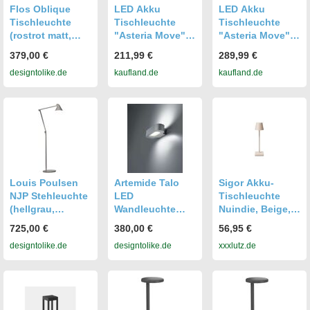
Flos Oblique
LED Akku
LED Akku
Tischleuchte
Tischleuchte
Tischleuchte
(rostrot matt,
"Asteria Move"
"Asteria Move"
warmweiß (3000
830 (Warmweiß)
830 (Warmweiß)
379,00 €
211,99 €
289,99 €
K)) rostrot matt
Orange
Messing
designtolike.de
kaufland.de
kaufland.de
warmweiß (3000
K)
Louis Poulsen
Artemide Talo
Sigor Akku-
NJP Stehleuchte
LED
Tischleuchte
(hellgrau,
Wandleuchte
Nuindie, Beige,
warmweiß
(silbergrau,
Metall,
725,00 €
380,00 €
56,95 €
(3000K)) hellgrau
warmweiß (3000
rund,rund,
designtolike.de
designtolike.de
xxxlutz.de
warmweiß
K)) silbergrau
warmweiß,
(3000K)
warmweiß (3000
5.6x21x5.6 cm,
K)
Lampen &
Leuchten,
Innenbeleuchtun