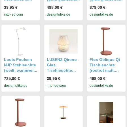
Weiß 25 cm -
warmweiß (3000
warmweiß (3000
39,95 €
498,00 €
379,00 €
Akku
K)) grau
K)) grau
into-led.com
designtolike.de
designtolike.de
tischleuchte -
glänzend
glänzend
Dimmbar -
warmweiß (3000
warmweiß (3000
Skandinavisch -
K)
K)
Lampe für
kommode - IP44
für Außen - USB-
C - 3000K
Warmweiß
Louis Poulsen
LUSENZ Qireno -
Flos Oblique Qi
NJP Stehleuchte
Glas
Tischleuchte
(weiß, warmweiß
Tischleuchte
(rostrot matt,
(3000K)) weiß
Weiß 20 cm -
warmweiß (3000
725,00 €
39,95 €
498,00 €
warmweiß
Akku
K)) rostrot matt
designtolike.de
into-led.com
designtolike.de
(3000K)
Tischleuchte -
warmweiß (3000
Nachttischlampe
K)
- Dimmbar - IP44
für Außen - USB-
C -
Skandinavisch -
3000K Warmweiß