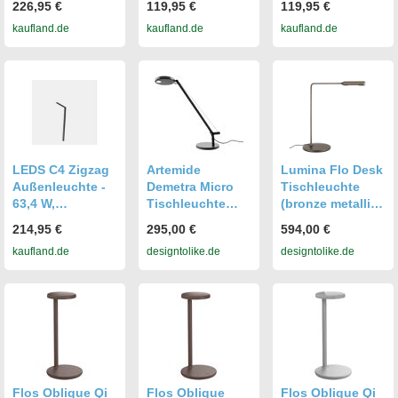
226,95 €
119,95 €
119,95 €
520 lm 80 cm
Warmweiß, 834
Warmweiß, 834
kaufland.de
kaufland.de
kaufland.de
Schwarz Weiß
lm, IP65, Grau
lm, IP65, Grau
eckig Modern
Wegeleuchte
LEDS C4 Zigzag
Artemide
Lumina Flo Desk
Außenleuchte -
Demetra Micro
Tischleuchte
63,4 W,
Tischleuchte
(bronze metallic,
Warmweiß, 4264
(anthrazitgrau,
warmweiß
214,95 €
295,00 €
594,00 €
lm, IP65, Grau
warmweiß (3000
(3000K)) bronze
kaufland.de
designtolike.de
designtolike.de
K)) anthrazitgrau
metallic |
warmweiß (3000
warmweiß
K)
(3000K)
94029MT00
Flos Oblique Qi
Flos Oblique
Flos Oblique Qi