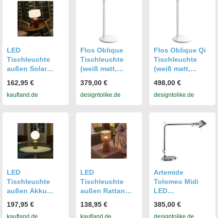
LED
Flos Oblique
Flos Oblique Qi
Tischleuchte
Tischleuchte
Tischleuchte
außen Solar
(weiß matt,
(weiß matt,
Metall dimmbar
warmweiß (3000
warmweiß (3000
162,95 €
379,00 €
498,00 €
IP65 3000 K
K)) weiß matt
K)) weiß matt
kaufland.de
designtolike.de
designtolike.de
warmweiß 200 lm
warmweiß (3000
warmweiß (3000
rund Ø 278 cm
K)
K)
40.7 cm
Bordeaux Weiß
LED
LED
Artemide
Tischleuchte
Tischleuchte
Tolomeo Midi
außen Akku
außen Rattan
LED
Metall dimmbar
Akku dimmbar
Tischleuchte
197,95 €
138,95 €
385,00 €
IP54 3000-6500 K
IP54 D: 19 cm 38
(warmweiß (3000
kaufland.de
kaufland.de
designtolike.de