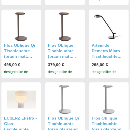
warmweißes
cm Natur rund
K)) warmweiß
Licht 700 lm Ø 25
warmweißes
(3000 K)
cm 51.3 cm hoch
Licht 3000 K 350
lm
Flos Oblique Qi
Flos Oblique
Artemide
Tischleuchte
Tischleuchte
Demetra Micro
(braun matt,
(braun matt,
Tischleuchte
warmweiß (3000
warmweiß (3000
(weiß, warmweiß
498,00 €
379,00 €
295,00 €
K)) braun matt
K)) braun matt
(3000 K)) weiß
designtolike.de
designtolike.de
designtolike.de
warmweiß (3000
warmweiß (3000
warmweiß (3000
K)
K)
K)
LUSENZ Elistro -
Flos Oblique Qi
Flos Oblique
Glas
Tischleuchte
Tischleuchte
tischleuchte
(grau glänzend,
(grau glänzend,