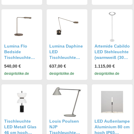
IP44, weiß
warmweiß,
BKL7421016
B:7cm H:31cm
L:7cm, Leuchten
Lumina Flo
Lumina Daphine
Artemide Cabildo
Bedside
LED
LED Stehleuchte
Tischleuchte
Tischleuchte
(warmweiß (3000
(bronze metallic,
(bronze metallic,
K)) warmweiß
540,00 €
637,00 €
1.115,00 €
warmweiß
warmweiß
(3000 K)
designtolike.de
designtolike.de
designtolike.de
(3000K)) bronze
(3000K)) bronze
metallic |
metallic |
warmweiß
warmweiß
(3000K)
(3000K)
95029MT00
01L29MT00
Tischleuchte
Louis Poulsen
LED Außenlampe
LED Metall Glas
NJP
Aluminium 80 cm
46 cm hoch
Tischleuchte
hoch IP65