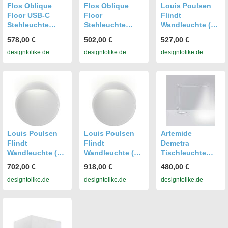
Flos Oblique
Flos Oblique
Louis Poulsen
Floor USB-C
Floor
Flindt
Stehleuchte
Stehleuchte
Wandleuchte (Ø
(weiß matt,
(weiß matt,
20cm, weiß,
578,00 €
502,00 €
527,00 €
warmweiß (3000
warmweiß (3000
warmweiß
designtolike.de
designtolike.de
designtolike.de
K)) weiß matt
K)) weiß matt
(3000K)) Ø 20cm
warmweiß (3000
warmweiß (3000
weiß warmweiß
K)
K)
(3000K)
Louis Poulsen
Louis Poulsen
Artemide
Flindt
Flindt
Demetra
Wandleuchte (Ø
Wandleuchte (Ø
Tischleuchte
30cm, weiß,
40cm, weiß,
(Tischfuß, weiß,
702,00 €
918,00 €
480,00 €
warmweiß
warmweiß
warmweiß (3000
designtolike.de
designtolike.de
designtolike.de
(3000K)) Ø 30cm
(3000K)) Ø 40cm
K),
weiß warmweiß
weiß warmweiß
Touchdimmer)
(3000K)
(3000K)
Tischfuß weiß
warmweiß (3000
K) Touchdimmer