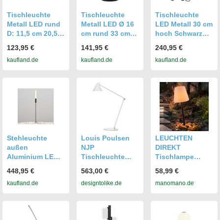
Tischleuchte
Tischleuchte
Tischleuchte
Metall LED rund
Metall LED Ø 16
LED Metall 30 cm
D: 11,5 cm 20,5
cm rund 33 cm
hoch Schwarz
cm Chrom
Schwarz Weiß
3000 K
123,95 €
141,95 €
240,95 €
Rauchgrau 3000
3000 K
warmweißes
kaufland.de
kaufland.de
kaufland.de
K warmweißes
warmweißes
Licht 550 lm
Licht 210 lm
Licht 365 lm
Modern
Modern
Modern
Stehleuchte
Louis Poulsen
LEUCHTEN
außen
NJP
DIREKT
Aluminium LED
Tischleuchte
Tischlampe
IP65 100 cm
(weiß, extra-
Außen
448,95 €
563,00 €
58,99 €
Graphit rund
warmweiß
Steckleuchte
kaufland.de
designtolike.de
manomano.de
warmweißes
(2700K)) weiß
Weiß Led
Licht 3000 K 250
extra-warmweiß
Tischleuchte
lm
(2700K)
Dimmbar Akku
Gartenlampe