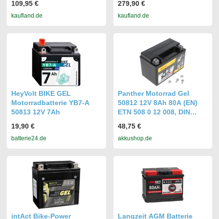
109,95 €
279,90 €
kaufland.de
kaufland.de
HeyVolt BIKE GEL
Panther Motorrad Gel
Motorradbatterie YB7-A
50812 12V 8Ah 80A (EN)
50813 12V 7Ah
ETN 508 0 12 008, DIN
50812, Japan CTX9-BS
19,90 €
48,75 €
Bleiakku AGM Blei Gel
batterie24.de
akkushop.de
Akku
intAct Bike-Power
Langzeit AGM Batterie