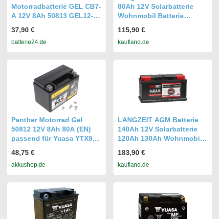
Motorradbatterie GEL CB7-
80Ah 12V Solarbatterie
A 12V 8Ah 50813 GEL12-7-
Wohnmobil Batterie
A
Bootsbatterie Akku
37,90 €
115,90 €
batterie24.de
kaufland.de
Panther Motorrad Gel
LANGZEIT AGM Batterie
50812 12V 8Ah 80A (EN)
140Ah 12V Solarbatterie
passend für Yuasa YTX9-
120Ah 130Ah Wohnmobil
BS
Akku Boot
48,75 €
183,90 €
akkushop.de
kaufland.de