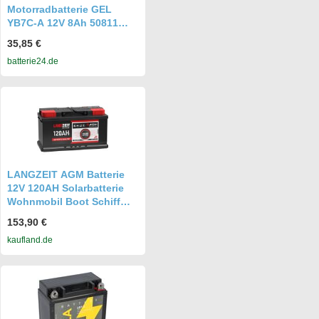
Motorradbatterie GEL
YB7C-A 12V 8Ah 50811
GEL12-7C-A
35,85 €
batterie24.de
LANGZEIT AGM Batterie
12V 120AH Solarbatterie
Wohnmobil Boot Schiff
Solar 100Ah
153,90 €
kaufland.de