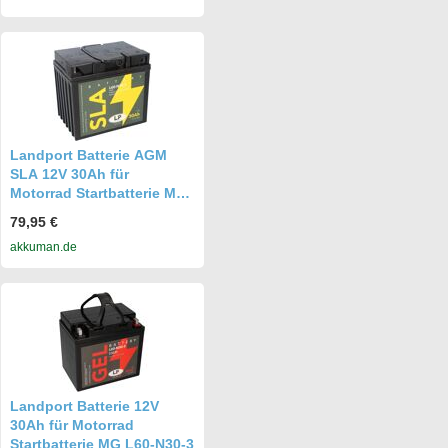
Landport Batterie AGM
SLA 12V 30Ah für
Motorrad Startbatterie MS
L60-N30-3
79,95 €
akkuman.de
Landport Batterie 12V
30Ah für Motorrad
Startbatterie MG L60-N30-3