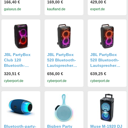
166,40 €
169,00 €
429,00 €
Lautsprecher,
Lautsprecher,
galaxus.de
kaufland.de
expert.de
Schwarz
450 Watt RMS
JBL PartyBox
JBL PartyBox
JBL PartyBox
Club 120
520 Bluetooth-
520 Bluetooth-
Bluetooth-
Lautsprecher
Lautsprecher
Lautsprecher
400W schwarz
400W schwarz
320,51 €
656,00 €
639,25 €
schwarz mit
mit Akku und
mit Akku und
cyberport.de
cyberport.de
cyberport.de
Akku und
Lichteffekten
Lichteffekten
Lichteffekten
Bluetooth-party-
Bigben Party
Muse M-1920 DJ