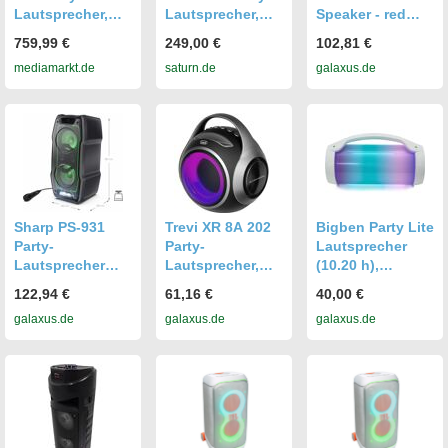
Lautsprecher,
Lautsprecher,
Speaker - red
Schwarz
Schwarz
(10 h), Bluetooth
759,99 €
249,00 €
102,81 €
Lautsprecher,
mediamarkt.de
saturn.de
galaxus.de
Rot
Sharp PS-931
Trevi XR 8A 202
Bigben Party Lite
Party-
Party-
Lautsprecher
Lautsprecher
Lautsprecher,
(10.20 h),
(13 h), Bluetooth
Bluetooth
Bluetooth
122,94 €
61,16 €
40,00 €
Lautsprecher,
Lautsprecher,
Lautsprecher,
galaxus.de
galaxus.de
galaxus.de
Schwarz
Schwarz
Weiss