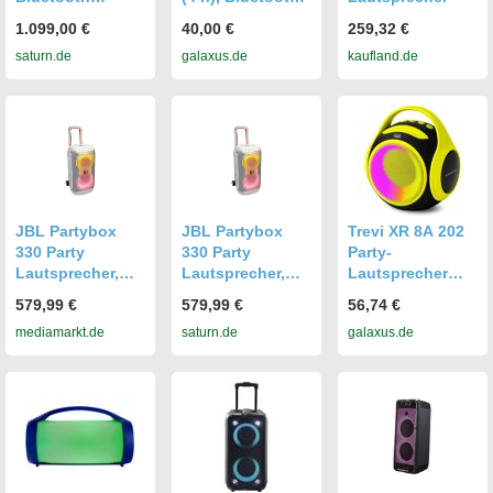
Lautsprecher,
Lautsprecher,
1.099,00 €
40,00 €
259,32 €
Schwarz
Grün
saturn.de
galaxus.de
kaufland.de
JBL Partybox
JBL Partybox
Trevi XR 8A 202
330 Party
330 Party
Party-
Lautsprecher,
Lautsprecher,
Lautsprecher
Weiss
Weiss
(10 h), Bluetooth
579,99 €
579,99 €
56,74 €
Lautsprecher,
mediamarkt.de
saturn.de
galaxus.de
Gelb