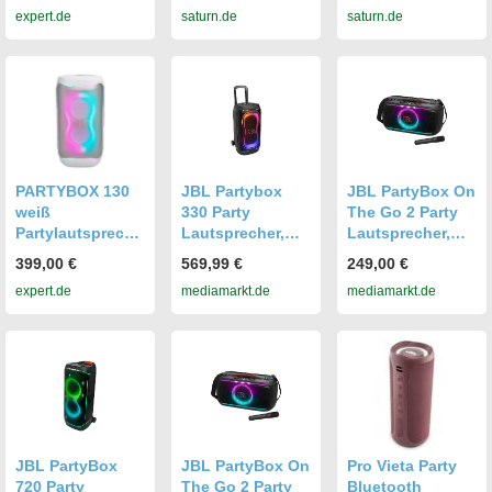
expert.de
saturn.de
saturn.de
PARTYBOX 130
JBL Partybox
JBL PartyBox On
weiß
330 Party
The Go 2 Party
Partylautspreche
Lautsprecher,
Lautsprecher,
r
Schwarz
Schwarz
399,00 €
569,99 €
249,00 €
expert.de
mediamarkt.de
mediamarkt.de
JBL PartyBox
JBL PartyBox On
Pro Vieta Party
720 Party
The Go 2 Party
Bluetooth