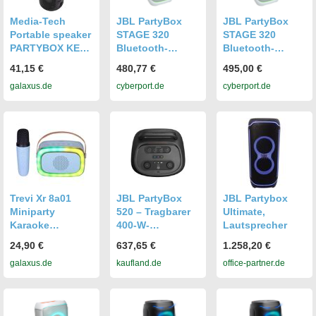
Media-Tech
JBL PartyBox
JBL PartyBox
Portable speaker
STAGE 320
STAGE 320
PARTYBOX KEG
Bluetooth-
Bluetooth-
BT MT3165, 30W
Lautsprecher
Lautsprecher
41,15 €
480,77 €
495,00 €
RMS, Bluetooth,
weiß mit Akku
weiß mit Akku
galaxus.de
cyberport.de
cyberport.de
Karaoke, USB,
und
und
MicroSD, FM Ra,
Lichteffekten
Lichteffekten
Bluetooth
Lautsprecher,
Schwarz
Trevi Xr 8a01
JBL PartyBox
JBL Partybox
Miniparty
520 – Tragbarer
Ultimate,
Karaoke
400-W-
Lautsprecher
Lautsprecher +
Bluetooth-Party-
24,90 €
637,65 €
1.258,20 €
Bluetooth Blau,
Lautsprecher,
galaxus.de
kaufland.de
office-partner.de
Bluetooth
IPX4, LED-
Lautsprecher,
Beleuchtung, 15
Blau
Stunden
Akkulaufzeit,