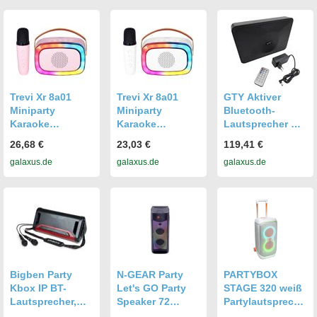
Trevi Xr 8a01
Trevi Xr 8a01
GTY Aktiver
Miniparty
Miniparty
Bluetooth-
Karaoke
Karaoke
Lautsprecher mit
Lautsprecher +
Lautsprecher +
USB, AUX, TWS,
26,68 €
23,03 €
119,41 €
Bluetooth Rosa,
Bluetooth Weiss,
Wand- und
galaxus.de
galaxus.de
galaxus.de
Bluetooth
Bluetooth
Standmontage,
Lautsprecher,
Lautsprecher,
120 W, für Partys,
Pink, Rosa
Weiss
TV, PC,
Bluetooth
Lautsprecher
Bigben Party
N-GEAR Party
PARTYBOX
Kbox IP BT-
Let's GO Party
STAGE 320 weiß
Lautsprecher,
Speaker 72
Partylautspreche
Bluetooth
Bluetooth-
r