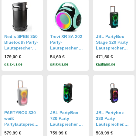
Schwarz
USB/SD/AUX/FM,
Boombox
Nedis SPBB-350
Trevi XR 8A 202
JBL PartyBox
Bluetooth Party-
Party-
Stage 320 Party
Lautsprecher
Lautsprecher,
Lautsprecher
(3.50 h),
Bluetooth
Schwarz 240 W
179,00 €
54,60 €
471,56 €
Bluetooth
Lautsprecher,
galaxus.de
galaxus.de
kaufland.de
Lautsprecher,
Türkis
Schwarz, Silber
PARTYBOX 330
JBL PartyBox
JBL Partybox
weiß
720 Party
330 Party
Partylautspreche
Lautsprecher,
Lautsprecher,
r
Schwarz
Schwarz
579,99 €
759,99 €
569,99 €