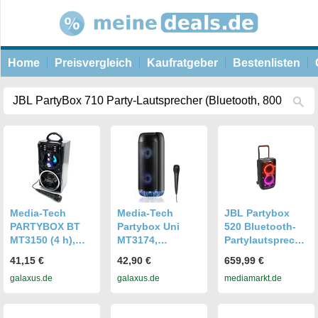
Home
Preisvergleich
Kaufratgeber
Bestenlisten
Media-Tech
Media-Tech
JBL Partybox
PARTYBOX BT
Partybox Uni
520 Bluetooth-
MT3150 (4 h),
MT3174,
Partylautspreche
Bluetooth
Bluetooth
r, Schwarz
41,15 €
42,90 €
659,99 €
Lautsprecher,
Lautsprecher,
galaxus.de
galaxus.de
mediamarkt.de
Schwarz
Schwarz