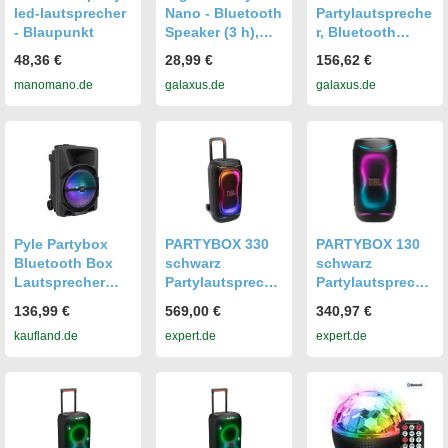
led-lautsprecher
Nano - Bluetooth
Partylautspreche
- Blaupunkt
Speaker (3 h),
r, Bluetooth
Bluetooth
Lautsprecher,
48,36 €
28,99 €
156,62 €
Lautsprecher,
Schwarz
manomano.de
galaxus.de
galaxus.de
Blau
Pyle Partybox
PARTYBOX 330
PARTYBOX 130
Bluetooth Box
schwarz
schwarz
Lautsprecher
Partylautspreche
Partylautspreche
Bluetooth
r
r
136,99 €
569,00 €
340,97 €
Karaoke
kaufland.de
expert.de
expert.de
Tragbar–Karaoke
Anlage Speaker
Bluetooth,
Boombox –
Karaoke
Soundbox mit