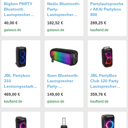
Bigben PARTY
Nedis Bluetooth-
Partylautspreche
Bluetooth
Party-
r AKAI Partybox
Lautsprecher
Lautsprecher
800
Lite, Bluetooth
(5 h), Bluetooth
40,00 €
182,52 €
289,25 €
Lautsprecher,
Lautsprecher,
galaxus.de
galaxus.de
kaufland.de
Schwarz
Mehrfarbig
JBL Partybox
Sven Bluetooth-
JBL PartyBox
310
Lautsprecher
Club 120 Party
Leistungsstarker
Party-
Lautsprecher
, wasserdichter
Lautsprechersys
Schwarz 160 W
469,00 €
149,00 €
359,76 €
Party-
tem mit
kaufland.de
galaxus.de
kaufland.de
Lautsprecher mit
Bluetooth und
Karaoke und
FM-Radio,
Bluetooth
Bluetooth
Lautsprecher,
Schwarz