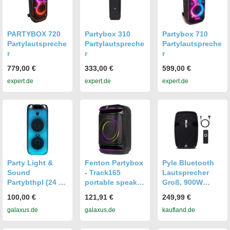
PARTYBOX 720
Partybox 310
Partybox 710
Partylautspreche
Partylautspreche
Partylautspreche
r
r
r
779,00 €
333,00 €
599,00 €
expert.de
expert.de
expert.de
Party Light &
Fenton Partybox
Pyle Bluetooth
Sound
- Track165
Lautsprecher
Partybthpl (24 h),
portable speaker
Groß, 900W
Bluetooth
met Bluetooth -
Partybox,
100,00 €
121,91 €
249,99 €
Lautsprecher,
Karaoke set met
Tragbar &
galaxus.de
galaxus.de
kaufland.de
Schwarz
(15 h), Bluetooth
Rollbar mit
Lautsprecher,
Kräftigem Bass,