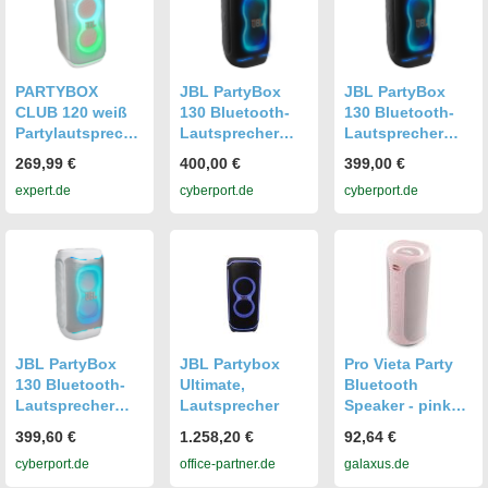
schwarz
PARTYBOX
JBL PartyBox
JBL PartyBox
CLUB 120 weiß
130 Bluetooth-
130 Bluetooth-
Partylautspreche
Lautsprecher
Lautsprecher
r
schwarz mit
schwarz mit
269,99 €
400,00 €
399,00 €
Akku und
Akku und
expert.de
cyberport.de
cyberport.de
Lichteffekten
Lichteffekten
JBL PartyBox
JBL Partybox
Pro Vieta Party
130 Bluetooth-
Ultimate,
Bluetooth
Lautsprecher
Lautsprecher
Speaker - pink
schwarz mit
(10 h), Bluetooth
399,60 €
1.258,20 €
92,64 €
Akku und
Lautsprecher,
cyberport.de
office-partner.de
galaxus.de
Lichteffekten
Pink