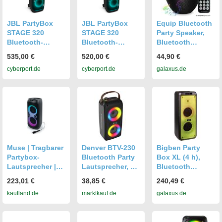
Bluetooth, 800W
JBL PartyBox
JBL PartyBox
Equip Bluetooth
STAGE 320
STAGE 320
Party Speaker,
Bluetooth-
Bluetooth-
Bluetooth
Lautsprecher
Lautsprecher
Lautsprecher,
535,00 €
520,00 €
44,90 €
schwarz mit
schwarz mit
Schwarz
cyberport.de
cyberport.de
galaxus.de
Akku und
Akku und
Lichteffekten
Lichteffekten
Muse | Tragbarer
Denver BTV-230
Bigben Party
Partybox-
Bluetooth Party
Box XL (4 h),
Lautsprecher |
Lautsprecher, 2x
Bluetooth
M-1937 DJ | 600
50W (Stereo) mit
Lautsprecher,
223,01 €
38,85 €
240,49 €
W | Bluetooth |
LEDs
Schwarz
kaufland.de
marktkauf.de
galaxus.de
Schwarz |
Tragbar |
Kabellose