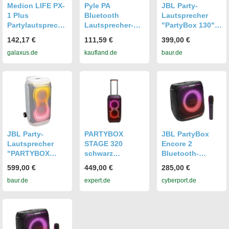
Medion LIFE PX-
Pyle PA
JBL Party-
1 Plus
Bluetooth
Lautsprecher
Partylautspreche
Lautsprecher-
"PartyBox 130",
r, Bluetooth
Karaoke
weiß, B:64,3cm
142,17 €
111,59 €
399,00 €
Lautsprecher,
Maschine mit
H:37,8cm
galaxus.de
kaufland.de
baur.de
Schwarz
Karaoke
T:34,9cm,
Mikrofon, 600W,
Lautsprecher,
Musikbox
Tragbarer
Bluetooth Box,
Partylautspreche
Partybox,
r mit legendärem
Rechargeable,
JBL Sound und
10” Subwoofer
Lichtshow
JBL Party-
PARTYBOX
JBL PartyBox
Lautsprecher
STAGE 320
Encore 2
"PARTYBOX
schwarz
Bluetooth-
330", weiß,
Partylautspreche
Lautsprecher
599,00 €
449,00 €
285,00 €
B:71,8cm
r
100W schwarz
baur.de
expert.de
cyberport.de
H:44,1cm
mit Akku und
T:39,2cm,
Lichteffekten
Lautsprecher,
Tragbarer Party-
Lautsprecher mit