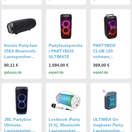
Schwarz
Bluetooth
Lautsprecher,
Schwarz
Kendo PartyJam
Partylautspreche
PARTYBOX
25EX Bluetooth-
r PARTYBOX
CLUB 120
Lautsprecher
ULTIMATE
schwarz
IP67, True
Partylautspreche
80,11 €
1.094,00 €
369,00 €
Wireless, 16h
r
galaxus.de
expert.de
expert.de
Akku (16 h),
Bluetooth
Lautsprecher,
Schwarz
JBL Partybox
Lexibook iParty
ULTIMEA Go
Ultimate,
(3 h), Bluetooth
tragbarer Party-
Lautsprecher
Lautsprecher,
Lautsprecher,