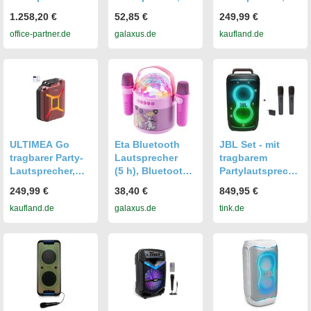
JBLPARTYBOXU
Weiss
300 W Bluetooth
1.258,20 €
52,85 €
249,99 €
LTEU
PartyBox mit
office-partner.de
galaxus.de
kaufland.de
Bass-Boost,
RGB-
Beleuchtung,
Mikrofon-/Gitarre
neingang, Party
& Outdoor, Blau
ULTIMEA Go
Eta Bluetooth
JBL Set - mit
tragbarer Party-
Lautsprecher
tragbarem
Lautsprecher,
(5 h), Bluetooth
Partylautspreche
300 W Bluetooth
Lautsprecher
r PartyBox 520 +
249,99 €
38,40 €
849,95 €
PartyBox mit
PartyBox
kaufland.de
galaxus.de
tink.de
Bass-Boost,
Wireless
RGB-
Microphone Set
Beleuchtung,
Mikrofon-/Gitarre
neingang, Party
& Outdoor, Rot