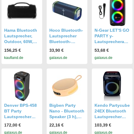
Verbindung
Hama Bluetooth
Hoco Bluetooth-
N-Gear LET'S GO
Lautsprecher,
Lautsprecher
PARTY y-
Outdoor, 60W,
Bluetooth-
Lautsprecheranl
wasserfest IPX6,
Lautsprecher 30
age (PA),
156,25 €
33,90 €
53,68 €
12 Stunden
W, 5 Std., HC51,
Bluetooth
kaufland.de
galaxus.de
galaxus.de
Akkulaufzeit, Pro
blau (3 h),
Lautsprecher,
Sound,
Bluetooth
Schwarz
Powerpack,
Lautsprecher,
Bluetooth USB,
Blau
Musikbox
Bluetooth,
Partybox
Denver BPS-458
Bigben Party
Kendo Partycube
BT Party
Nano - Bluetooth
24EX Bluetooth
Lautsprecher
Speaker (3 h),
Lautsprecher
schwarz (4 h),
Bluetooth
100W - LED -
172,00 €
22,16 €
103,39 €
Bluetooth
Lautsprecher,
IPX4 - TWS -
galaxus.de
galaxus.de
galaxus.de
Lautsprecher,
Orange
Equalizer (14 h),