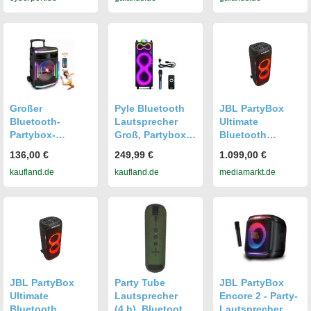
Schwarz
Schwarz
Großer
Pyle Bluetooth
JBL PartyBox
Bluetooth-
Lautsprecher
Ultimate
Partybox-
Groß, Partybox,
Bluetooth
Lautsprecher
Musikbox mit
Lautsprecher,
136,00 €
249,99 €
1.099,00 €
600W USB LED
Mikrofon &
Schwarz
kaufland.de
kaufland.de
mediamarkt.de
Karaoke 10-Zoll-
Fernsteuerung,
Subwoofer
Partylautspreche
r 240Watt
JBL PartyBox
Party Tube
JBL PartyBox
Ultimate
Lautsprecher
Encore 2 - Party-
Bluetooth
(4 h), Bluetooth
Lautsprecher