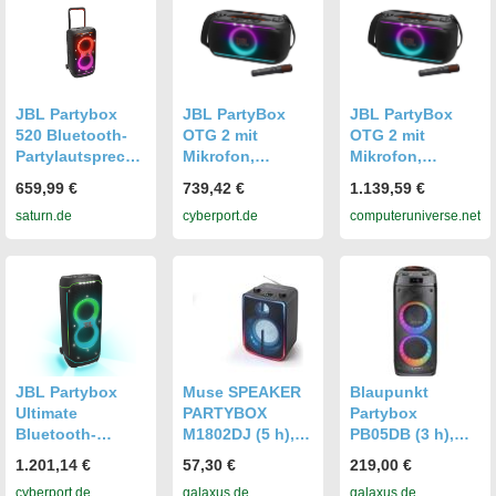
JBL Partybox
JBL PartyBox
JBL PartyBox
520 Bluetooth-
OTG 2 mit
OTG 2 mit
Partylautspreche
Mikrofon,
Mikrofon,
r, Schwarz
Bluetooth-
Bluetooth-
659,99 €
739,42 €
1.139,59 €
Lautsprecher
Lautsprecher
saturn.de
cyberport.de
computeruniverse.net
JBL Partybox
Muse SPEAKER
Blaupunkt
Ultimate
PARTYBOX
Partybox
Bluetooth-
M1802DJ (5 h),
PB05DB (3 h),
Lautsprecher
Bluetooth
Bluetooth
1.201,14 €
57,30 €
219,00 €
WiFi
Lautsprecher,
Lautsprecher,
cyberport.de
galaxus.de
galaxus.de