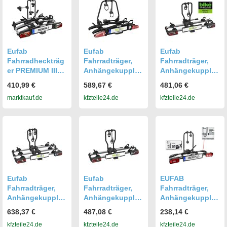
Eufab
Eufab
Eufab
Fahrradheckträg
Fahrradträger,
Fahrradträger,
er PREMIUM III
Anhängekupplu
Anhängekupplu
für
ng Fahrradträger
ng Fahrradträger
410,99 €
589,67 €
481,06 €
Anhängerkupplu
Tecdc1+ 11650
Probc2+ 11601
marktkauf.de
kfzteile24.de
kfzteile24.de
ng
Eufab
Eufab
EUFAB
Fahrradträger,
Fahrradträger,
Fahrradträger,
Anhängekupplu
Anhängekupplu
Anhängekupplu
ng Fahrradträger
ng Fahrradträger
ng Heckträger
638,37 €
487,08 €
238,14 €
Probc3 11602
Probc2 11600
[CROW PLUS] für
kfzteile24.de
kfzteile24.de
kfzteile24.de
11582