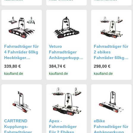
Radträger - Back
er für
ng Abklappbar
2 - Fahrradträger
Anhängerkupplu
58001
e-Bike für 2
ng
Fahrräder - 60kg
Zuladung -
Fahrradträger für
Veturo
Fahrradträger für
4 Fahrräder 60kg
Fahrradträger
2 ebikes
Heckträger
Anhängerkupplu
Fahrräder 60kg
Anhängerkupplu
ng mit
Heckträger
339,80 €
384,74 €
298,00 €
ng abklappbar
Beleuchtung 4
Anhängerkupplu
kaufland.de
kaufland.de
kaufland.de
58001
Fahrräder
ng abklappbar
Heckträger
CARTREND
Apex -
eBike
Kupplungs-
Fahrradträger
Fahrradträger für
Fahrradträger
Für 2 Ebikes
Anhängerkupplu