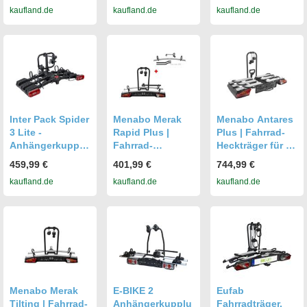
kaufland.de
kaufland.de
kaufland.de
Für 3 Fahrräder
Premium 2
Premium III
Inter Pack Spider
Menabo Merak
Menabo Antares
3 Lite -
Rapid Plus |
Plus | Fahrrad-
Anhängerkupplu
Fahrrad-
Heckträger für 3
ngs-
Heckträger für 3
Fahrräder für die
459,99 €
401,99 €
744,99 €
Fahrradträger
Fahrräder für die
Anhängerkupplu
kaufland.de
kaufland.de
kaufland.de
Für 3 Fahrräder
Anhängerkupplu
ng - Aluminium
ng - Aluminium
Menabo Merak
E-BIKE 2
Eufab
Tilting | Fahrrad-
Anhängerkupplu
Fahrradträger,