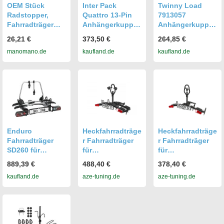
OEM Stück
Inter Pack
Twinny Load
Radstopper,
Quattro 13-Pin
7913057
Fahrradträger
Anhängerkupplu
Anhängerkupplu
Zubehör Für
ngs-
ng Fahrradträger
26,21 €
373,50 €
264,85 €
Breite Reifen Bis
Fahrradträger
manomano.de
kaufland.de
kaufland.de
Zu 3,11 Zoll,
Vorder Und
Heckträger Fürs
Auto
Ahrradträger
Ersatzteile
Mountainbike
Und Rennrad
Heckträger Für
Enduro
Heckfahrradträge
Heckfahrradträge
Anhängerkupplu
Fahrradträger
r Fahrradträger
r Fahrradträger
ng
SD260 für
für
für
Flügeltür
Anhängerkupplu
Anhängerkupplu
889,39 €
488,40 €
378,40 €
Kupplungsträger
ng Hapro Atlas
ng Hapro Atlas
kaufland.de
aze-tuning.de
aze-tuning.de
, Bus Camper
Premium XFOLD
Premium XFOLD
Wohnmobil
2 hapro34717
I hapro34716
Fahrradträger
Anhängerkupplu
ng