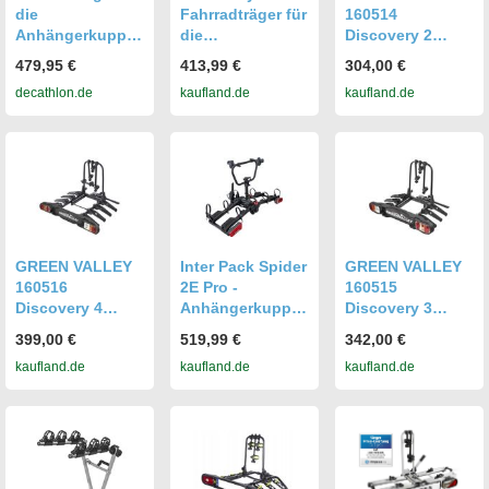
die
Fahrradträger für
160514
Anhängerkupplu
die
Discovery 2
ng Thule
Anhängerkupplu
Anhängerkupplu
479,95 €
413,99 €
304,00 €
OutPace
ng,
ng Fahrradträger
decathlon.de
kaufland.de
kaufland.de
abschließbarer
2-Fahrräder
Träger für 2
Fahrräder
GREEN VALLEY
Inter Pack Spider
GREEN VALLEY
160516
2E Pro -
160515
Discovery 4
Anhängerkupplu
Discovery 3
Anhängerkupplu
ngs-
Anhängerkupplu
399,00 €
519,99 €
342,00 €
ng Fahrradträger
Fahrradträger
ng Fahrradträger
kaufland.de
kaufland.de
kaufland.de
4-Fahrräder
Für 2
3-Fahrräder
Elektrofahrräder