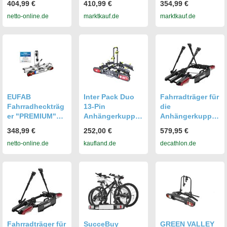
404,99 €
410,99 €
354,99 €
Anhängerkupplu
Anhängerkupplu
Anhängerkupplu
netto-online.de
marktkauf.de
marktkauf.de
ng
ng
ng
EUFAB
Inter Pack Duo
Fahrradträger für
Fahrradheckträg
13-Pin
die
er "PREMIUM"
Anhängerkupplu
Anhängerkupplu
für
ngs-
ng Thule
348,99 €
252,00 €
579,95 €
Anhängerkupplu
Fahrradträger
OutPace
netto-online.de
kaufland.de
decathlon.de
ng
Fahrradträger für
SucceBuy
GREEN VALLEY