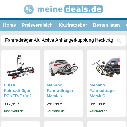
Home
Preisvergleich
Kaufratgeber
Bestenlisten
Eufab
Menabo
Menabo
Fahrradträger
Fahrradträger
Fahrradträger
POKER-F für 2
Merak K
Merak Q
Fahrräder
Anhängerkupplu
Anhängerkupplu
317,99 €
299,99 €
359,99 €
Fahrradheckträg
ng Heckträger
ng Heckträger
marktkauf.de
kaufland.de
kaufland.de
er für
für 2 Fahrräder
für 2 Fahrräder
Anhängerkupplu
ng