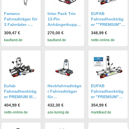
Famanu
Inter Pack Trio
EUFAB
Fahrradträger für
13-Pin
Fahrradheckträg
3 Fahrräder -
Anhängerkupplu
er ""PREMIUM""
Robuster
ngs-
für
309,47 €
270,00 €
348,99 €
Anhängerkupplu
Fahrradträger
Anhängerkupplu
kaufland.de
kaufland.de
netto-online.de
ngs-
ng
Fahrradträger mit
einfacher
Handhabung
Eufab
Heckfahrradträge
EUFAB
Fahrradheckträg
r Fahrradträger
Fahrradheckträg
er PREMIUM III
für
er "PREMIUM"
für
Anhängerkupplu
für
404,99 €
432,30 €
354,99 €
Anhängerkupplu
ng Hapro Atlas
Anhängerkupplu
netto-online.de
aze-tuning.de
marktkauf.de
ng
Premium III
ng
hapro32103