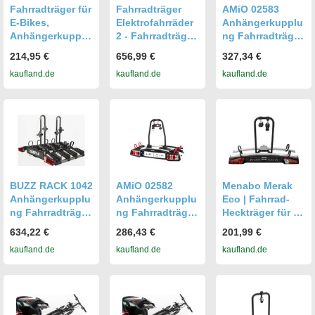
Fahrradträger für
Fahrradträger
AMiO 02583
E-Bikes,
Elektrofahrräder
Anhängerkupplu
Anhängerkupplu
2 - Fahrradträger
ng Fahrradträger
ng, 2 Fahrräder
Anhängerkupplu
3-Fahrräder
214,95 €
656,99 €
327,34 €
ng -
kaufland.de
kaufland.de
kaufland.de
Fahrradträger
EBike
BUZZ RACK 1042
AMiO 02582
Menabo Merak
Anhängerkupplu
Anhängerkupplu
Eco | Fahrrad-
ng Fahrradträger
ng Fahrradträger
Heckträger für 2
4-Fahrräder
2-Fahrräder
Fahrräder für die
634,22 €
286,43 €
201,99 €
Anhängerkupplu
kaufland.de
kaufland.de
kaufland.de
ng - Aluminium