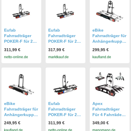
Eufab
Eufab
eBike
Fahrradträger
Fahrradträger
Fahrradträger für
POKER-F für 2
POKER-F für 2
Anhängerkupplu
Fahrräder
Fahrräder
ng Fahrrad
311,99 €
317,99 €
299,95 €
Fahrradheckträg
Fahrradheckträg
Heckträger
netto-online.de
marktkauf.de
kaufland.de
er für
er für
Radträger - Back
Anhängerkupplu
Anhängerkupplu
3 - Fahrradträger
ng
ng
e-Bike für 3
Fahrräder - 60kg
Zuladung -
eBike
Eufab
Apex
Fahrradträger für
Fahrradträger
Fahrradträger
Anhängerkupplu
POKER-F für 2
Für 4 Fahrräder
ng Fahrrad
Fahrräder
60kg Heckträger
249,95 €
311,99 €
349,00 €
Heckträger
Fahrradheckträg
Anhängerkupplu
kaufland.de
netto-online.de
manomano.de