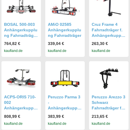
BOSAL 500-003
AMiO 02585
Cruz Frame 4
Anhängerkupplu
Anhängerkupplu
Fahrradträger f.
ng Fahrradträger
ng Fahrradträger
Anhängerkupplu
60kg Max
ng
764,82 €
339,04 €
263,30 €
kaufland.de
kaufland.de
kaufland.de
ACPS-ORIS 710-
Peruzzo Parma 3
Peruzzo Arezzo 3
002
-
Schwarz
Anhängerkupplu
Anhängerkupplu
Fahrradträger für
ng Fahrradträger
ngs-
die
808,99 €
383,99 €
213,65 €
60kg Max
Fahrradträger
Anhängerkupplu
kaufland.de
kaufland.de
kaufland.de
Für 3 Fahrräder
ng 3 Fahrräder