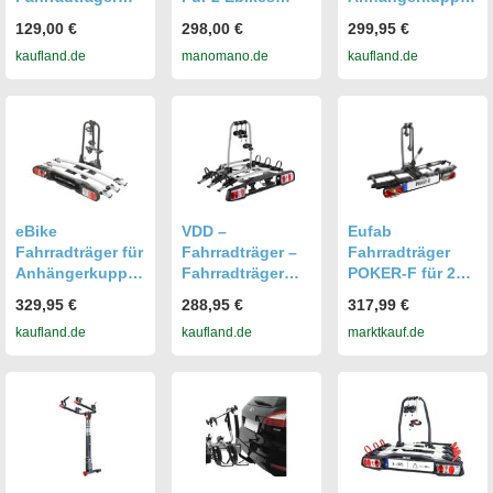
Alu Active für 2
Fahrräder 60kg
ng Fahrrad
129,00 €
298,00 €
299,95 €
Fahrräder
Heckträger
Heckträger
kaufland.de
manomano.de
kaufland.de
Anhängerkupplu
Radträger -
ng Abklappbar
Tilting 2 -
Fahrradträger e-
Bike für 2
Fahrräder - 60kg
Zuladung - am
Fahrzeug
klappbar -
eBike
VDD –
Eufab
Fahrradträger für
Fahrradträger –
Fahrradträger
Anhängerkupplu
Fahrradträger
POKER-F für 2
ng Fahrrad
Anhängerkupplu
Fahrräder
329,95 €
288,95 €
317,99 €
Heckträger
ng –
Fahrradheckträg
kaufland.de
kaufland.de
marktkauf.de
Radträger -
Fahrradträger für
er für
Tilting 3 -
3 Fahrräder –
Anhängerkupplu
Fahrradträger e-
Kippbar
ng
Bike für 3
Fahrräder - 60kg
Zuladung - am
Fahrzeug
klappbar -