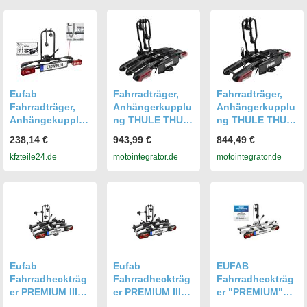
(Schwarz)
Eufab
Fahrradträger,
Fahrradträger,
Fahrradträger,
Anhängerkupplu
Anhängerkupplu
Anhängekupplu
ng THULE THU
ng THULE THU
ng Heckträger
945100
944100
238,14 €
943,99 €
844,49 €
[Crow Plus] Für
kfzteile24.de
motointegrator.de
motointegrator.de
11582
Eufab
Eufab
EUFAB
Fahrradheckträg
Fahrradheckträg
Fahrradheckträg
er PREMIUM III
er PREMIUM III
er "PREMIUM"
für
für
für