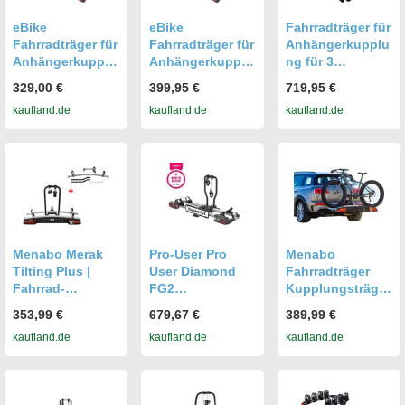
Faltmaß -
klappbar &
abschließbar -
eBike
eBike
Fahrradträger für
kompaktes
Fahrradträger für
Fahrradträger für
Anhängerkupplu
Faltmaß
Anhängerkupplu
Anhängerkupplu
ng für 3
ng Fahrrad
ng Fahrrad
Fahrräder mit
329,00 €
399,95 €
719,95 €
Heckträger
Heckträger
Klappfunktion
kaufland.de
kaufland.de
kaufland.de
Radträger -
Radträger - E-
Tourer 2 - Alu
Explorer - für 2
Fahrradträger e-
Fahrräder - 60kg
Bike für 2
Zuladung -
Fahrräder - 60kg
Fahrradhalter am
Zuladung - am
Fahrzeug
Fahrzeug
klappbar - Anti-
klappbar &
Diebstahlschutz
abschließbar -
-
Menabo Merak
Pro-User Pro
Menabo
kompaktes
Tilting Plus |
User Diamond
Fahrradträger
Faltmaß
Fahrrad-
FG2
Kupplungsträger
Heckträger für 3
Anhängerkupplu
Fahrrad-
353,99 €
679,67 €
389,99 €
Fahrräder für die
ng Fahrradträger
heckträger für 3
kaufland.de
kaufland.de
kaufland.de
Anhängerkupplu
nm 2 Fahrrad
Fahrräder
ng - Aluminium