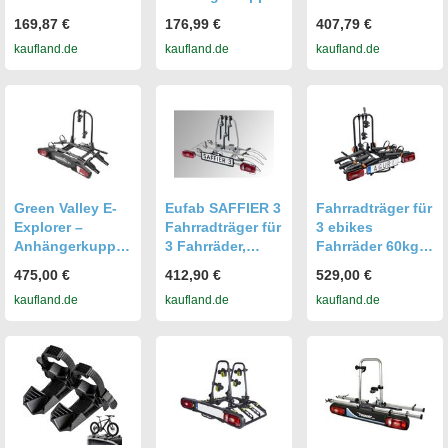
Fahrradheckträg
ng 2-Fahrrad
Anhängerkupplu
169,87 €
176,99 €
407,79 €
er Fahrrad Träger
Heckträger - Für
ng und
kaufland.de
kaufland.de
kaufland.de
Rennräder -
Schnellverschlus
Belastbar bis 82
s
kg - Faltbare
Plattform mit
Schloss &
Gurten - Für
Reifen bis 14 cm
- Schwarz
Green Valley E-
Eufab SAFFIER 3
Fahrradträger für
Explorer –
Fahrradträger für
3 ebikes
Anhängerkupplu
3 Fahrräder,
Fahrräder 60kg
ngs-
Anhängerkupplu
abklappbar für
475,00 €
412,90 €
529,00 €
Fahrradträger
ng, abklappbar,
Anhängerkupplu
kaufland.de
kaufland.de
kaufland.de
Für
60 kg Nutzlast
ng Aguri Krab
Elektrofahrräder
Schwarz