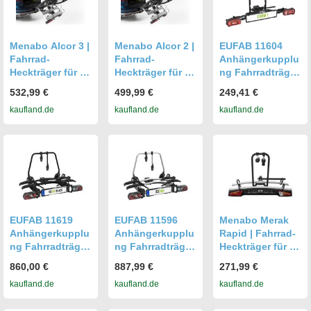
Menabo Alcor 3 |
Menabo Alcor 2 |
EUFAB 11604
Fahrrad-
Fahrrad-
Anhängerkupplu
Heckträger für 3
Heckträger für 2
ng Fahrradträger
Fahrräder für die
Fahrräder für die
1-Fahrräder 30kg
532,99 €
499,99 €
249,41 €
Anhängerkupplu
Anhängerkupplu
Max
kaufland.de
kaufland.de
kaufland.de
ng - Aluminium
ng - Aluminium
EUFAB 11619
EUFAB 11596
Menabo Merak
Anhängerkupplu
Anhängerkupplu
Rapid | Fahrrad-
ng Fahrradträger
ng Fahrradträger
Heckträger für 2
2-Fahrräder 60kg
2-Fahrräder 60kg
Fahrräder für die
860,00 €
887,99 €
271,99 €
Max
Max
Anhängerkupplu
kaufland.de
kaufland.de
kaufland.de
ng - Aluminium