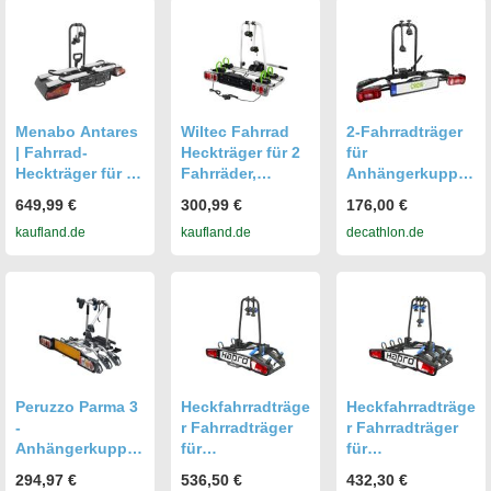
Menabo Antares
Wiltec Fahrrad
2-Fahrradträger
| Fahrrad-
Heckträger für 2
für
Heckträger für 2
Fahrräder,
Anhängerkupplu
Fahrräder für die
Heckklappenträg
ng - EUFAB
649,99 €
300,99 €
176,00 €
Anhängerkupplu
er bis 60 kg,
kaufland.de
kaufland.de
decathlon.de
ng - Aluminium
Fahrradträger
Anhängerkupplu
ng klappbar,
Fahrrad Träger
mit
Diebstahlschutz
Peruzzo Parma 3
Heckfahrradträge
Heckfahrradträge
-
r Fahrradträger
r Fahrradträger
Anhängerkupplu
für
für
ngs-
Anhängerkupplu
Anhängerkupplu
294,97 €
536,50 €
432,30 €
Fahrradträger
ng Hapro Atlas
ng Hapro Atlas