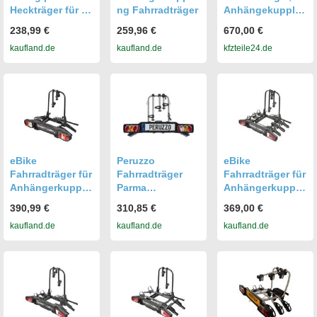
Heckträger für 2
ng Fahrradträger
Anhängekupplu
Fahrräder für die
ng Fahrradträger
238,99 €
259,96 €
670,00 €
Anhängerkupplu
Bike Lift Für 2
kaufland.de
kaufland.de
kfzteile24.de
ng - Aluminium
Fahrräder 11554
eBike
Peruzzo
eBike
Fahrradträger für
Fahrradträger
Fahrradträger für
Anhängerkupplu
Parma
Anhängerkupplu
ng Fahrrad
Anhängerkupplu
ng Fahrrad
390,99 €
310,85 €
369,00 €
Heckträger
ng für 4
Heckträger
kaufland.de
kaufland.de
kaufland.de
Radträger -
Fahrräder Stahl
Radträger -
Discovery 2 - für
4x15 kg
Tourer 3 - Alu
2 Fahrräder -
Fahrradträger e-
60kg Zuladung -
Bike für 3
am Fahrzeug
Fahrräder - 60kg
klappbar -
Zuladung - am
kompaktes
Fahrzeug