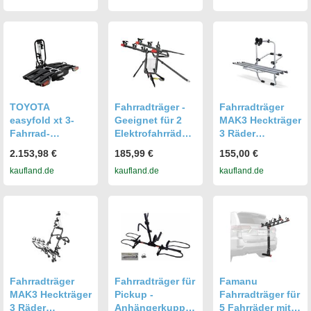
TOYOTA
Fahrradträger -
Fahrradträger
easyfold xt 3-
Geeignet für 2
MAK3 Heckträger
Fahrrad-
Elektrofahrräder
3 Räder
Anhängerkupplu
-
Fahrradheckträg
2.153,98 €
185,99 €
155,00 €
ng Fahrradträger
Anhängerkupplu
er Fahrrad Träger
kaufland.de
kaufland.de
kaufland.de
PW962-YS007 OE
ngsmontage - E-
Bike Träger
Fahrradträger
Fahrradträger für
Famanu
MAK3 Heckträger
Pickup -
Fahrradträger für
3 Räder
Anhängerkupplu
5 Fahrräder mit