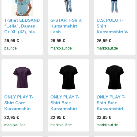
Rundhals,
Rundhals,
Rundhals,
Aufschlag, Shirts
Aufschlag, Shirts
Aufschlag, Shirts
T-Shirt, aus
T-Shirt, aus
T-Shirt, aus
weichem Jersey,
weichem Jersey,
weichem Jersey,
T-Shirt ELBSAND
G-STAR T-Shirt
U.S. POLO T-
Kurzarmshirt,
Kurzarmshirt,
Kurzarmshirt,
"Leila", Damen,
Kurzarmshirt
Shirt
sportlich und
sportlich und
sportlich und
Gr. XL (42), blau
Lash
Kurzarmshirt V-
bequem,
bequem,
bequem,
(türkis), Jersey,
Neck
29,99 €
29,95 €
26,99 €
Topseller
Topseller
Topseller
Obermaterial:
baur.de
marktkauf.de
marktkauf.de
50% Baumwolle,
50% Polyester,
unifarben,
figurumspielend
hüftlang,
Rundhals,
Aufschlag, Shirts
T-Shirt, aus
weichem Jersey,
ONLY PLAY T-
ONLY PLAY T-
ONLY PLAY T-
Kurzarmshirt,
Shirt Core
Shirt Bree
Shirt Bree
sportlich und
Kurzarmshirt
Kurzarmshirt
Kurzarmshirt
bequem,
22,95 €
22,95 €
22,95 €
Topseller
marktkauf.de
marktkauf.de
marktkauf.de