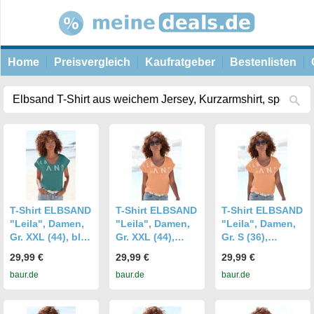
Home
Preisvergleich
Kaufratgeber
Bestenlisten
T-Shirt ELBSAND
T-Shirt ELBSAND
T-Shirt ELBSAND
"Leila", Damen,
"Leila", Damen,
"Leila", Damen,
Gr. XXL (44), blau
Gr. XXL (44),
Gr. S (36),
(petrol), Jersey,
orange, Jersey,
orange, Jersey,
29,99 €
29,99 €
29,99 €
Obermaterial:
Obermaterial:
Obermaterial:
baur.de
baur.de
baur.de
50% Baumwolle,
50% Baumwolle,
50% Baumwolle,
50% Polyester,
50% Polyester,
50% Polyester,
unifarben,
unifarben,
unifarben,