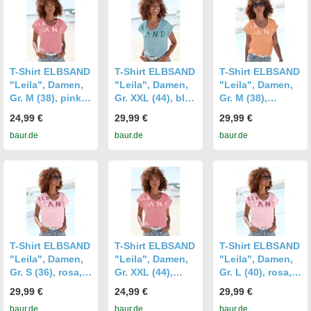
figurumspielend
figurumspielend
figurumspielend
hüftlang,
hüftlang,
hüftlang,
Rundhals,
Rundhals,
Rundhals,
Aufschlag, Shirts
Aufschlag, Shirts
Aufschlag, Shirts
T-Shirt, aus
T-Shirt, aus
T-Shirt, aus
weichem Jersey,
weichem Jersey,
weichem Jersey,
T-Shirt ELBSAND
T-Shirt ELBSAND
T-Shirt ELBSAND
Kurzarmshirt,
Kurzarmshirt,
Kurzarmshirt,
"Leila", Damen,
"Leila", Damen,
"Leila", Damen,
sportlich und
sportlich und
sportlich und
Gr. M (38), pink,
Gr. XXL (44), blau
Gr. M (38),
bequem,
bequem,
bequem,
Jersey,
(türkis), Jersey,
orange, Jersey,
24,99 €
29,99 €
29,99 €
Topseller
Topseller
Topseller
Obermaterial:
Obermaterial:
Obermaterial:
baur.de
baur.de
baur.de
50% Baumwolle,
50% Baumwolle,
50% Baumwolle,
50% Polyester,
50% Polyester,
50% Polyester,
unifarben,
unifarben,
unifarben,
figurumspielend
figurumspielend
figurumspielend
hüftlang,
hüftlang,
hüftlang,
Rundhals,
Rundhals,
Rundhals,
Aufschlag, Shirts
Aufschlag, Shirts
Aufschlag, Shirts
T-Shirt, aus
T-Shirt, aus
T-Shirt, aus
weichem Jersey,
weichem Jersey,
weichem Jersey,
T-Shirt ELBSAND
T-Shirt ELBSAND
T-Shirt ELBSAND
Kurzarmshirt,
Kurzarmshirt,
Kurzarmshirt,
"Leila", Damen,
"Leila", Damen,
"Leila", Damen,
sportlich und
sportlich und
sportlich und
Gr. S (36), rosa,
Gr. XXL (44),
Gr. L (40), rosa,
bequem,
bequem,
bequem,
Jersey,
pink, Jersey,
Jersey,
29,99 €
24,99 €
29,99 €
Topseller
Topseller
Topseller
Obermaterial:
Obermaterial:
Obermaterial:
baur.de
baur.de
baur.de