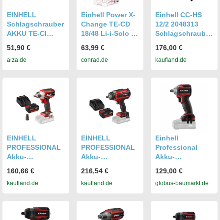
EINHELL
Einhell Power X-
Einhell CC-HS
Schlagschrauber
Change TE-CD
12/2 2048313
AKKU TE-CI
18/48 Li-i-Solo 2-
Schlagschrauber
45675 Li-Solo,
Gang-Akku-
12 V (2048313)
51,90 €
63,99 €
176,00 €
4510034 (ohne
Schlagbohrschra
alza.de
conrad.de
kaufland.de
AKKU)
uber ohne
Ladegerät, ohne
Akku
EINHELL
EINHELL
Einhell
PROFESSIONAL
PROFESSIONAL
Professional
Akku-
Akku-
Akku-
Schlagschrauber
Schlagschrauber
Schlagschrauber
160,66 €
216,54 €
129,00 €
IMPAXXO 18/230
IMPAXXO 18/450
TP-CW 18/260-C
kaufland.de
kaufland.de
globus-baumarkt.de
Kit (1x 4,0 Ah)
Kit (1x 4,0 Ah)
Li BL Solo
GFM6a7b823e4