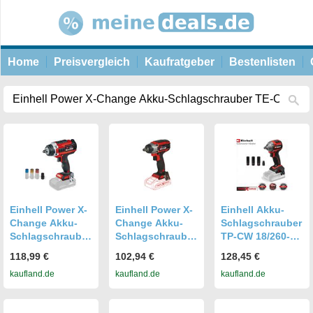
Home
Preisvergleich
Kaufratgeber
Bestenlisten
Einhell Power X-
Einhell Power X-
Einhell Akku-
Change Akku-
Change Akku-
Schlagschrauber
Schlagschrauber
Schlagschrauber
TP-CW 18/260-C
IMPAXXO 18/400
IMPAXXO 18/230
Li BL 260 Nm
118,99 €
102,94 €
128,45 €
Solo ( ohne Akku
kaufland.de
kaufland.de
kaufland.de
)