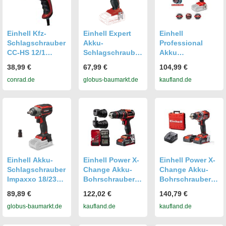
Einhell Kfz-
Einhell Expert
Einhell
Schlagschrauber
Akku-
Professional
CC-HS 12/1
Schlagschrauber
Akku
2048312
TE-CI 18/1 Li
Schlagschrauber
38,99 €
67,99 €
104,99 €
Schlagschrauber
Solo 18 V
TP-CW 18 Li BL
conrad.de
globus-baumarkt.de
kaufland.de
12 V ohne Akku
GLO761021150
(18 V, 215 Nm,
Brushless,
Außenvierkant-
Aufnahme, Bit-
Adapter, LED
Licht, ohne
Akku) Solo
Power X-Change
Einhell Akku-
Einhell Power X-
Einhell Power X-
Schlagschrauber
Change Akku-
Change Akku-
Impaxxo 18/230
Bohrschrauber
Bohrschrauber
Solo 18 V
TE-CD 18/45 3X-
TP-CD 18/50 Li
89,89 €
122,02 €
140,79 €
GLO761021122
Li +22 1x2,0Ah
BL (2x2,0Ah)
globus-baumarkt.de
kaufland.de
kaufland.de