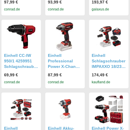
97,99 €
93,99 €
193,97 €
4510030 Akku-
Change 4510040
conrad.de
conrad.de
galaxus.de
Schlagschrauber
Akku-
180 Nm Anzahl
Schlagschrauber
mitgelieferte
215 Nm Anzahl
Akkus 0 Li-Ion
mitgelieferte
ohne Ladegerät,
Akkus 0 Li-Ion
ohne Akku
ohne Ladegerät,
ohne Akku
Einhell CC-IW
Einhell
Einhell
950/1 4259951
Professional
Schlagschrauber
Schlagschrauber
Power X-Change
IMPAXXO 18/230
450 Nm 240 V
TP-CI 18/220 Li
18 V,230 Nm,
69,99 €
87,99 €
174,49 €
BL - Solo
Akku 4.0 Ah
conrad.de
conrad.de
kaufland.de
4510085 Akku-
Tasche
Schlagschrauber
Bürstenloser
220 Nm 18 V
Motor
Anzahl
mitgelieferte
Akkus 0 Li-Ion
ohne Ladegerät,
ohne
Einhell
Einhell Akku-
Einhell Power X-