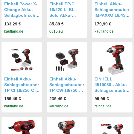
Einhell Power X-
Einhell TP-CI
Einhell Akku-
Change Akku-
18/220 Li BL -
Schlagschrauber
Schlagbohrschra
Solo Akku-
IMPAXXO 18/450
uber TE-CD 18/40
Schlagschrauber
Solo inkl. Nuss-
133,29 €
85,89 €
179,99 €
Li-i +64
Set & 2,5 Ah
kaufland.de
0815.eu
kaufland.de
(2x2,0Ah)
Akku Starterset
Einhell Akku-
Einhell Akku-
EINHELL
Schlagschrauber
Schlagschrauber
4510080 - Akku-
TP-CI 18/250-C Li
TP-CW 18/750-C
Schlagschrauber
BL 250 Nm, Akku
Li BL 750 Nm,
IMPAXXO 18/230,
159,49 €
239,49 €
99,99 €
4.0 Ah,
Akku 4.0 Ah,
Power X-Change,
kaufland.de
kaufland.de
reichelt.de
Ladegerät
Ladegerät
ohne Akku