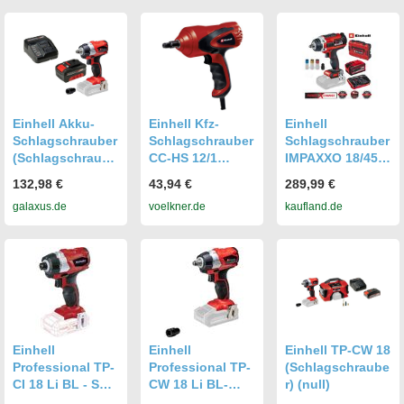
Motor
Einhell Akku-
Einhell Kfz-
Einhell
Schlagschrauber
Schlagschrauber
Schlagschrauber
(Schlagschraube
CC-HS 12/1
IMPAXXO 18/450
r)
2048312
Akku 6.0 Ah 18V
132,98 €
43,94 €
289,99 €
(1668363+169259
Schlagschrauber
Boostcharger 6A
galaxus.de
voelkner.de
kaufland.de
1)
12V
SF-Koffer
Einhell
Einhell
Einhell TP-CW 18
Professional TP-
Professional TP-
(Schlagschraube
CI 18 Li BL - Solo
CW 18 Li BL-
r) (null)
Power X-Change
Solo Power X-