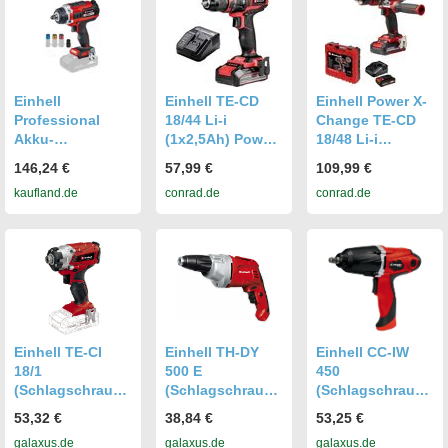
Anzahl
mitgelieferte
Akkus
Einhell
Einhell TE-CD
Einhell Power X-
Professional
18/44 Li-i
Change TE-CD
Akku-
(1x2,5Ah) Power
18/48 Li-i
Schlagschrauber
X-Change 2-
(2x2,0Ah) 2-
146,24 €
57,99 €
109,99 €
IMPAXXO 18/450
Gang-Akku-
Gang-Akku-
kaufland.de
conrad.de
conrad.de
Solo 18V 3-
Schlagbohrschra
Schlagbohrschra
Gang-Getriebe,
uber inkl. Akku,
uber inkl.
Bürstenloser
inkl. Ladegerät
Ladegerät, inkl.
Motor
2. Akku
Einhell TE-CI
Einhell TH-DY
Einhell CC-IW
18/1
500 E
450
(Schlagschraube
(Schlagschraube
(Schlagschraube
r) (4510034)
r) (4259905)
r) (2048304)
53,32 €
38,84 €
53,25 €
galaxus.de
galaxus.de
galaxus.de