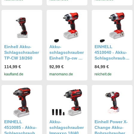
Einhell Akku-
Akku-
EINHELL
Schlagschrauber
schlagschrauber
4510040 - Akku-
TP-CW 18/260
Einhell Tp-cw 18
Schlagschrauber
Li Bl-solo
TP-CW 18, Power
114,99 €
92,99 €
84,99 €
X-Change, ohne
kaufland.de
manomano.de
reichelt.de
Akku
EINHELL
Akku-
Einhell Power X-
4510085 - Akku-
schlagschrauber
Change Akku-
Schlagschrauber
Impaxxo 18/400
Bohrschrauber