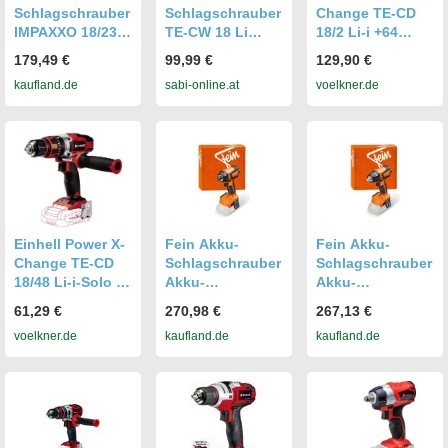
Schlagschrauber
Schlagschrauber
Change TE-CD
IMPAXXO 18/230
TE-CW 18 Li
18/2 Li-i +64
18 V,230 Nm,
Brushless-Solo
(2x2,0 Ah) 2-
179,49 €
99,99 €
129,90 €
Akku 4.0 Ah
1272710
Gang-Akku-
kaufland.de
sabi-online.at
voelkner.de
Koffer
Schlagbohrschra
Bürstenloser
uber inkl. 2.
Motor
Akku
Einhell Power X-
Fein Akku-
Fein Akku-
Change TE-CD
Schlagschrauber
Schlagschrauber
18/48 Li-i-Solo 2-
Akku-
Akku-
Gang-Akku-
Schlagschrauber
Schlagschrauber
61,29 €
270,98 €
267,13 €
Schlagbohrschra
ASCD 18-200 W4
ASCD 18-300 W2
voelkner.de
kaufland.de
kaufland.de
uber ohne
AS (im Karton)
AS (im Karton)
Ladegerät, ohne
Akku