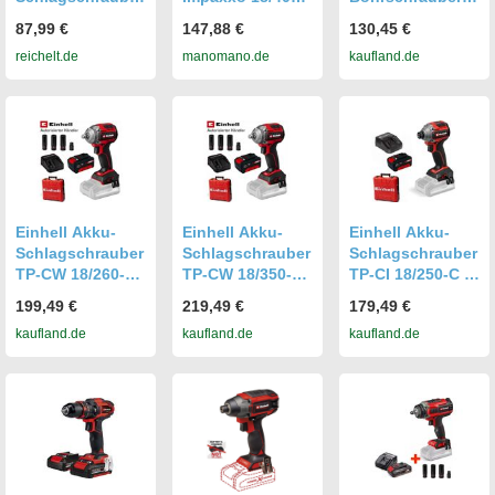
TP-CI 18/220,
Solo 18 V
TE-CD 18 Li E-
87,99 €
147,88 €
130,45 €
Power X-Change,
Schlagschrauber
Solo
reichelt.de
manomano.de
kaufland.de
ohne Akku
- Einhell
Einhell Akku-
Einhell Akku-
Einhell Akku-
Schlagschrauber
Schlagschrauber
Schlagschrauber
TP-CW 18/260-C
TP-CW 18/350-C
TP-CI 18/250-C Li
Li BL 260 Nm,
Li BL 350 Nm
BL 250 Nm, Akku
199,49 €
219,49 €
179,49 €
Akku 4.0 Ah,
+Akku 4.0
4.0 Ah, Koffer
kaufland.de
kaufland.de
kaufland.de
Koffer
Ah.Koffer