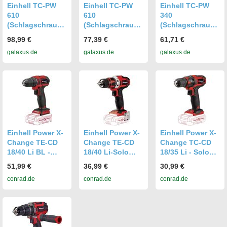
Einhell TC-PW
Einhell TC-PW
Einhell TC-PW
610
610
340
(Schlagschraube
(Schlagschraube
(Schlagschraube
r) (4138965)
r) (4138960)
r) (4138950)
98,99 €
77,39 €
61,71 €
galaxus.de
galaxus.de
galaxus.de
Einhell Power X-
Einhell Power X-
Einhell Power X-
Change TE-CD
Change TE-CD
Change TC-CD
18/40 Li BL -
18/40 Li-Solo
18/35 Li - Solo
Solo 4513997
4513925 Akku-
4513927 Akku-
51,99 €
36,99 €
30,99 €
Akku-
Bohrschrauber
Bohrschrauber
conrad.de
conrad.de
conrad.de
Bohrschrauber
18 V 2 Ah Li-Ion
Li-Ion ohne
18 V 2 Ah Li-Ion
ohne Ladegerät,
Ladegerät, ohne
ohne Ladegerät,
ohne Akku
Akku
ohne Akku