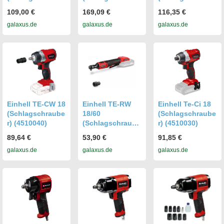
r) (4510090)
r) (4510065)
r) (4510095)
109,00 €
169,09 €
116,35 €
galaxus.de
galaxus.de
galaxus.de
Einhell TE-CW 18
Einhell TE-RW
Einhell Te-Ci 18
(Schlagschraube
18/60
(Schlagschraube
r) (4510040)
(Schlagschraube
r) (4510030)
r) (4514320)
89,64 €
53,90 €
91,85 €
galaxus.de
galaxus.de
galaxus.de