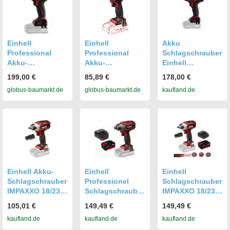
Einhell
Einhell
Akku
Professional
Professional
Schlagschrauber
Akku-
Akku-
Einhell
Schlagschrauber
Schlagschrauber
Professional TP-
199,00 €
85,89 €
178,00 €
TP-CW 18/750-C
TP-CI 18/220 Li
CW 18/750-C Li
globus-baumarkt.de
globus-baumarkt.de
kaufland.de
Li BL Solo
BL Solo
BL, ohne Akku
GFM8f57e068f
GFM85c5a91f3
und Ladegerät
Einhell Akku-
Einhell
Einhell
Schlagschrauber
Professionel
Schlagschrauber
IMPAXXO 18/230
Schlagschrauber
IMPAXXO 18/230
18 V, 230 Nm,
TP-CI 18/220 Li
18 V,230 Nm,
105,01 €
149,49 €
149,49 €
Bürstenloser
BL Akku 4.0 Ah
Akku 4.0 Ah
kaufland.de
kaufland.de
kaufland.de
Motor
Ladegerät
Bürstenloser