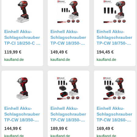
Einhell Akku-
Einhell Akku-
Einhell Akku-
Schlagschrauber
Schlagschrauber
Schlagschrauber
TP-CI 18/250-C Li
TP-CW 18/350-C
TP-CW 18/750-C
BL 250 Nm Solo (
Li BL 350 Nm
Li BL 750 Nm
119,99 €
149,49 €
194,45 €
ohne Akku )
Solo ( ohne Akku
Solo ( ohne Akku
kaufland.de
kaufland.de
kaufland.de
)
)
Einhell Akku-
Einhell Akku-
Einhell Akku-
Schlagschrauber
Schlagschrauber
Schlagschrauber
TP-CW 18/350-C
TP-CW 18/350-C
TP-CW 18/260-C
Li BL– Solo
Li BL 350 Nm +
Li BL 260 Nm,
144,99 €
189,99 €
169,49 €
Akku 4.0 Ah
Akku 4.0 Ah
kaufland.de
kaufland.de
kaufland.de