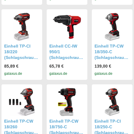
Einhell TP-CI
Einhell CC-IW
Einhell TP-CW
18/220
950/1
18/350-C
(Schlagschraube
(Schlagschraube
(Schlagschraube
r) (4510085)
r) (4259951)
r) (4510055)
85,89 €
65,78 €
139,00 €
galaxus.de
galaxus.de
galaxus.de
Einhell TP-CW
Einhell TP-CW
Einhell TP-CI
18/260
18/750-C
18/250-C
(Schlagschraube
(Schlagschraube
(Schlagschraube