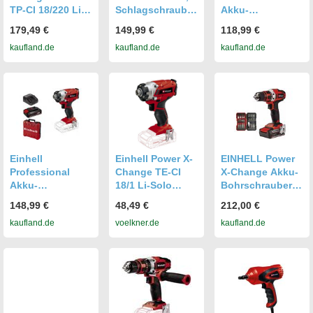
TP-CI 18/220 Li
Schlagschrauber
Akku-
BL Akku 4.0 Ah
, Akku 2.5 Ah
Schlagschrauber
179,49 €
149,99 €
118,99 €
Ladegerät Koffer
Ladegerät,
TP-CI 18 Li BL-
kaufland.de
kaufland.de
kaufland.de
Tasche
Koffer,(ohne
Akku)
Einhell
Einhell Power X-
EINHELL Power
Professional
Change TE-CI
X-Change Akku-
Akku-
18/1 Li-Solo
Bohrschrauber
Schlagschrauber
4510034 Akku-
TE-CD 18/40 Li,
148,99 €
48,49 €
212,00 €
TP-CI 18 Li BL-
Schlagschrauber
18Volt, (1x
kaufland.de
voelkner.de
kaufland.de
Koffer, Akku 2,5
140 Nm 18V
Ah
Anzahl
mitgelieferte
Akkus 0 Li-Ion
ohne