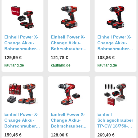
Einhell Power X-
Einhell Power X-
Einhell Power X-
Change Akku-
Change Akku-
Change Akku-
Bohrschrauber
Bohrschrauber
Bohrschrauber
TE-CD 18/40 Li
TE-CD 18/2 Li Kit
TE-CD 18/40-1 Li
129,99 €
121,78 €
108,86 €
BL (2x2,0Ah)
(2x1,5 Ah)
(2x1,5 Ah)
kaufland.de
kaufland.de
kaufland.de
Einhell Power X-
Einhell Power X-
Einhell
Change Akku-
Change Akku-
Schlagschrauber
Bohrschrauber-
Bohrschrauber
TP-CW 18/750-C
Set TE-CD 18/40
TE-CD 18 Li Kit
Li BL 750 Nm,
159,45 €
128,00 €
269,49 €
Li +69 (2x2,0 Ah)
Akku 4.0 Ah,