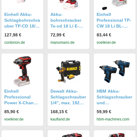
Einhell Akku-
Akku-
Einhell
Schlagbohrschra
bohrschrauber
Professional TP-
uber TP-CD 18/80
Te-cd 18 Li E-
CW 18 Li BL-
Li-i BL -Solo
solo Passend
Solo Power X-
127,98 €
72,99 €
83,44 €
(4514305)
Zur Power X -
Change 4510040
contorion.de
manomano.de
voelkner.de
Change Familie -
Akku-
Einhell
Schlagschrauber
215 Nm Anzahl
mitgelieferte
Akkus 0 Li-Ion
Einhell
Dewalt Akku-
HBM Akku-
Professional
Schlagschrauber
Schlagschrauber
Power X-Change
1/4", max. 192
und
TP-CI 18/220 Li
Nm inkl.
Schlagschraube
85,90 €
168,15 €
59,99 €
BL - Solo
Powerstack Akku
ndreher 10,8 Volt
voelkner.de
kaufland.de
hbm-machines.com
4510085 Akku-
(18 V/1,7 Ah)
1,5 Ah Power10
Schlagschrauber
220 Nm 18V