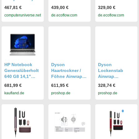
Ceramic
Pro Tragbare
Max Tragbare
467,81 €
439,00 €
329,00 €
Pink/Rosegold
Powerstation
Powerstation
computeruniverse.net
de.ecoflow.com
de.ecoflow.com
601848-01
(Generalüberholt
(Generalüberholt
) Optionen:
) Optionen:
RIVER 2 Pro
RIVER 2 Max
(Generalüberholt
(Generalüberholt
)
)
HP Notebook
Dyson
Dyson
Generalüberholt
Haartrockner /
Lockenstab
640 G8 14,1"
Föhne Airwrap
Airwrap
FHD Intel Core
Coanda 2x
Multistyler Origin
681,99 €
611,95 €
328,74 €
I5-1135G7 16GB
multistyler - 1700
kaufland.de
proshop.de
proshop.de
RAM 512GB SSD
W
Windows 11 Pro