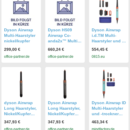
Dyson Airwrap
Dyson HS09
Dyson Airwrap
Multi-Haarstyler
Airwrap Co-
i.d.TM Multi-
nickel/kupfer
anda2x™ Multi-
Haarstyler und -
Haarstyler,
trockner Multi-
299,00 €
660,24 €
554,45 €
Pink/Gold
Haarstyler
office-partner.de
office-partner.de
0815.eu
dyson Airwrap
Dyson Airwrap
Dyson Airwrap ID
Long Haarstyler,
Long Haarstyler,
Multi-Haarstyler
Nickel/Kupfer
Nickel/Kupfer
und -trockner
(2022) 533896-01
(2022)
HS08
347,93 €
347,93 €
463,34 €
office-partner.de
office-partner.de
mindfactory.de