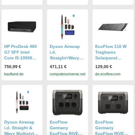
)
HP ProDesk 400
Dyson Airwrap
EcoFlow 110 W
G7 SFF Intel
i.d.
Tragbares
Core I5-10500
Straight+Wavy
Solarpanel
16GB 256GB
Multistyler
(Generalüberholt
750,99 €
471,11 €
129,00 €
Windows 11 Pro
Ceramic
) Optionen: 110W
kaufland.de
computeruniverse.net
de.ecoflow.com
MAR
Patina/Topaz
Solarpanel
Generalüberholt
533598-01
(Generalüberholt
)
Dyson Airwrap
EcoFlow
EcoFlow
i.d. Straight &
Germany
Germany
Wavy Multistyler
EcoFlow RIVER 2
EcoFlow RIVER 2