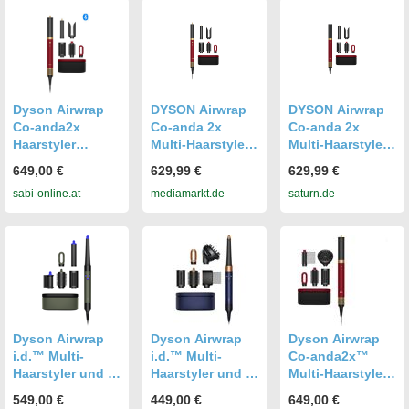
Dyson Airwrap
DYSON Airwrap
DYSON Airwrap
Co-anda2x
Co-anda 2x
Co-anda 2x
Haarstyler
Multi-Haarstyler
Multi-Haarstyler
samtrot-gold
und -trockner
und -trockner
649,00 €
629,99 €
629,99 €
Straight+Wavy,
Straight+Wavy,
sabi-online.at
mediamarkt.de
saturn.de
Samtrot/Gold,
Samtrot/Gold,
Haarstyler
Haarstyler
Dyson Airwrap
Dyson Airwrap
Dyson Airwrap
i.d.™ Multi-
i.d.™ Multi-
Co-anda2x™
Haarstyler und -
Haarstyler und -
Multi-Haarstyler
trockner
trockner
und -trockner
549,00 €
449,00 €
649,00 €
Straight+Wavy
Curly+Coily
Curly+Coily