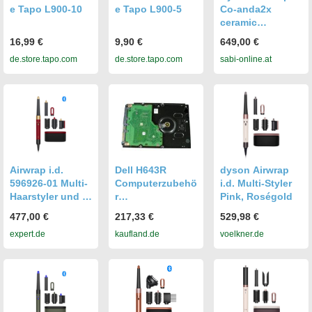
e Tapo L900-10
e Tapo L900-5
Co-anda2x
ceramic
pink/roségold
16,99 €
9,90 €
649,00 €
Haarstyler mit
de.store.tapo.com
de.store.tapo.com
sabi-online.at
App Steuerung
Airwrap i.d.
Dell H643R
dyson Airwrap
596926-01 Multi-
Computerzubehö
i.d. Multi-Styler
Haarstyler und -
r
Pink, Roségold
trockner Samtrot
Generalüberholt
477,00 €
217,33 €
529,98 €
und Gold
expert.de
kaufland.de
voelkner.de