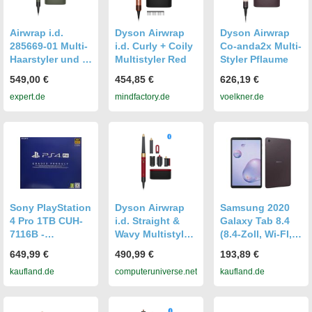
Airwrap i.d.
Dyson Airwrap
Dyson Airwrap
285669-01 Multi-
i.d. Curly + Coily
Co-anda2x Multi-
Haarstyler und -
Multistyler Red
Styler Pflaume
trockner Ceramic
549,00 €
454,85 €
626,19 €
Khaki
expert.de
mindfactory.de
voelkner.de
Sony PlayStation
Dyson Airwrap
Samsung 2020
4 Pro 1TB CUH-
i.d. Straight &
Galaxy Tab 8.4
7116B -
Wavy Multistyler
(8.4-Zoll, Wi-FI,
Generalüberholt
Samtrot/ Gold
32GB) Mokka
649,99 €
490,99 €
193,89 €
596926-01
(Generalüberholt
kaufland.de
computeruniverse.net
kaufland.de
)