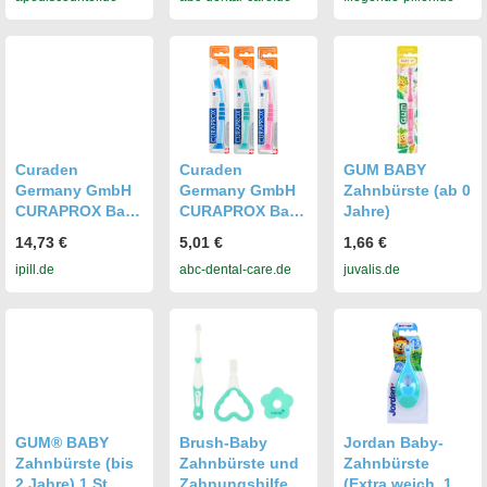
Jahre) 16914009
extraweich (0-2
Jahre 1 St.
Jahre), Blister
Curaden
Curaden
GUM BABY
Germany GmbH
Germany GmbH
Zahnbürste (ab 0
CURAPROX Baby
CURAPROX Baby
Jahre)
Zahnbürste 0-4
Zahnbürste ultra
14,73 €
5,01 €
1,66 €
Jahre blau 2 St
soft, 0 - 4 Jahre,
ipill.de
abc-dental-care.de
juvalis.de
16587579
1 Stück
GUM® BABY
Brush-Baby
Jordan Baby-
Zahnbürste (bis
Zahnbürste und
Zahnbürste
2 Jahre) 1 St
Zahnungshilfe
(Extra weich, 1x)