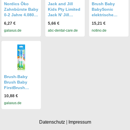
Nordics Öko
Jack and Jill
Brush Baby
Zahnbürste Baby
Kids Pty Limited
BabySonic
0-2 Jahre 4.080
Jack N' Jill
elektrische
Borsten Grün
Silikon Baby-
Zahnbürste für
6,27 €
5,66 €
15,21 €
(Weich, 1x)
Zahnbürste
Kinder 0 – 36
galaxus.de
abc-dental-care.de
notino.de
(53487719)
Stage 2, 12-24
Monate Pink 1
Monate
St.
Brush-Baby
Brush Baby
FirstBrush
Zahnbürste für
10,88 €
Kinder - 2er Pack
galaxus.de
(Mittel, 2x)
(49620144)
Datenschutz
|
Impressum