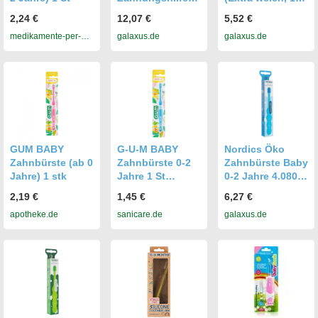
(Weich, 2x)
(7038513866304)
2,24 €
12,07 €
5,52 €
(BRB097)
medikamente-per-
galaxus.de
galaxus.de
klick.de
GUM BABY
G-U-M BABY
Nordics Öko
Zahnbürste (ab 0
Zahnbürste 0-2
Zahnbürste Baby
Jahre) 1 stk
Jahre 1 St
0-2 Jahre 4.080
Zahnbürste
Borsten Blau
2,19 €
1,45 €
6,27 €
(Weich, 1x)
apotheke.de
sanicare.de
galaxus.de
(53487718)