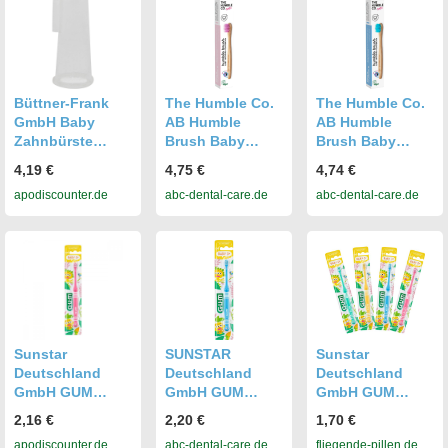
Büttner-Frank
The Humble Co.
The Humble Co.
GmbH Baby
AB Humble
AB Humble
Zahnbürste
Brush Baby
Brush Baby
00256194
Zahnbürste, ultra
Zahnbürste, ultra
4,19 €
4,75 €
4,74 €
soft, Pink
soft: Blau
apodiscounter.de
abc-dental-care.de
abc-dental-care.de
Sunstar
SUNSTAR
Sunstar
Deutschland
Deutschland
Deutschland
GmbH GUM
GmbH GUM
GmbH GUM
BABY
BABY
BABY
2,16 €
2,20 €
1,70 €
Zahnbürste (ab 0
Zahnbürste
Zahnbürste 0-2
apodiscounter.de
abc-dental-care.de
fliegende-pillen.de