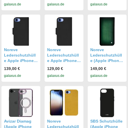
galaxus.de
galaxus.de
galaxus.de
Transparent
Noreve
Noreve
Noreve
Lederschutzhüll
Lederschutzhüll
Lederschutzhüll
e Apple iPhone
e Apple iPhone
e (Apple iPhone
16E (Apple
16E (Apple
16e),
139,00 €
129,00 €
149,00 €
iPhone 16e),
iPhone 16e),
Smartphone
galaxus.de
galaxus.de
galaxus.de
Smartphone
Smartphone
Hülle, Grün
Hülle, Gelb
Hülle, Grün
Avizar Diamag
Noreve
SBS Schutzhülle
(Apple iPhone
Lederschutzhüll
(Apple iPhone