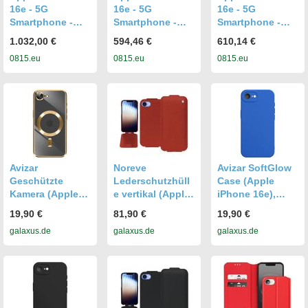
16e - 5G
16e - 5G
16e - 5G
Smartphone -
Smartphone -
Smartphone -
Dual-SIM /
Dual-SIM /
Dual-SIM /
1.032,00 €
594,46 €
610,14 €
Interner Speicher
Interner Speicher
Interner Speicher
0815.eu
0815.eu
0815.eu
128 GB
128 GB
128 GB
Avizar
Noreve
Avizar SoftGlow
Geschützte
Lederschutzhüll
Case (Apple
Kamera (Apple
e vertikal (Apple
iPhone 16e),
iPhone 16e),
iPhone 16e),
Smartphone
19,90 €
81,90 €
19,90 €
Smartphone
Smartphone
Hülle, Blau
galaxus.de
galaxus.de
galaxus.de
Hülle, Gold
Hülle, Orange