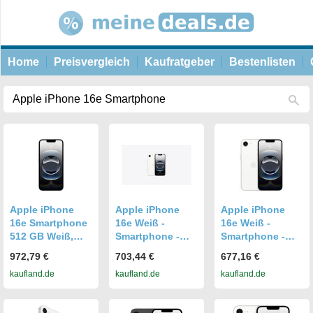
Home
Preisvergleich
Kaufratgeber
Bestenlisten
Apple iPhone
Apple iPhone
Apple iPhone
16e Smartphone
16e Weiß -
16e Weiß -
512 GB Weiß,
Smartphone -
Smartphone -
48MP Kamera,
Mobiltelefon -
Mobiltelefon -
972,79 €
703,44 €
677,16 €
5G, iOS 18, 71,5
128 GB
128 GB
kaufland.de
kaufland.de
kaufland.de
mm Breite