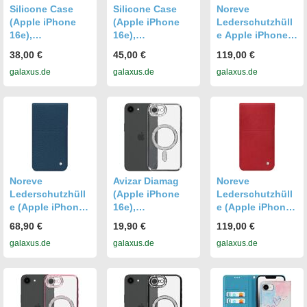
Silicone Case
Silicone Case
Noreve
(Apple iPhone
(Apple iPhone
Lederschutzhüll
16e),
16e),
e Apple iPhone
Smartphone
Smartphone
16E (Apple
38,00 €
45,00 €
119,00 €
Hülle, Weiss
Hülle, Gelb
iPhone 16e),
galaxus.de
galaxus.de
galaxus.de
Smartphone
Hülle, Weiss
Noreve
Avizar Diamag
Noreve
Lederschutzhüll
(Apple iPhone
Lederschutzhüll
e (Apple iPhone
16e),
e (Apple iPhone
16e),
Smartphone
16e),
68,90 €
19,90 €
119,00 €
Smartphone
Hülle, Silber
Smartphone
galaxus.de
galaxus.de
galaxus.de
Hülle, Blau
Hülle, Rot