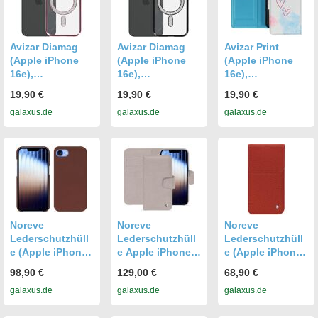
Avizar Diamag
Avizar Diamag
Avizar Print
(Apple iPhone
(Apple iPhone
(Apple iPhone
16e),
16e),
16e),
Smartphone
Smartphone
Smartphone
19,90 €
19,90 €
19,90 €
Hülle, Rosa
Hülle, Schwarz
Hülle, Mehrfarbig
galaxus.de
galaxus.de
galaxus.de
Noreve
Noreve
Noreve
Lederschutzhüll
Lederschutzhüll
Lederschutzhüll
e (Apple iPhone
e Apple iPhone
e (Apple iPhone
16e),
16E (Apple
16e),
98,90 €
129,00 €
68,90 €
Smartphone
iPhone 16e),
Smartphone
galaxus.de
galaxus.de
galaxus.de
Hülle, Braun
Smartphone
Hülle, Orange
Hülle, Beige