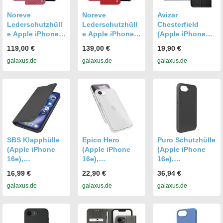
Noreve
Noreve
Avizar
Lederschutzhüll
Lederschutzhüll
Chesterfield
e Apple iPhone
e Apple iPhone
(Apple iPhone
16E (Apple
16E (Apple
16e),
119,00 €
139,00 €
19,90 €
iPhone 16e),
iPhone 16e),
Smartphone
galaxus.de
galaxus.de
galaxus.de
Smartphone
Smartphone
Hülle, Schwarz
Hülle, Rosa
Hülle, Rot
SBS Klapphülle
Epico Hero
Puro Schutzhülle
(Apple iPhone
(Apple iPhone
(Apple iPhone
16e),
16e),
16e),
Smartphone
Smartphone
Smartphone
16,99 €
22,90 €
36,94 €
Hülle, Schwarz
Hülle,
Hülle, Schwarz
galaxus.de
galaxus.de
galaxus.de
Transparent