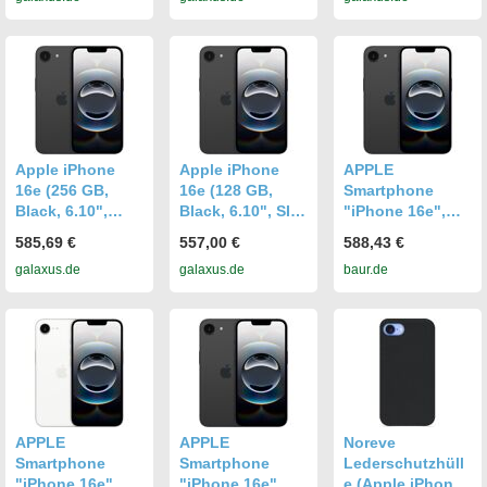
Schwarz
Weiss
Weiss
Apple iPhone
Apple iPhone
APPLE
16e (256 GB,
16e (128 GB,
Smartphone
Black, 6.10",
Black, 6.10", SIM
"iPhone 16e",
Dual SIM, 5G),
+ eSIM, 5G),
Energieeffizienz:
585,69 €
557,00 €
588,43 €
Smartphone,
Smartphone,
B (A-G), schwarz,
galaxus.de
galaxus.de
baur.de
Schwarz
Schwarz
128 GB,
Mobiltelefone,
Topseller
APPLE
APPLE
Noreve
Smartphone
Smartphone
Lederschutzhüll
"iPhone 16e",
"iPhone 16e",
e (Apple iPhone