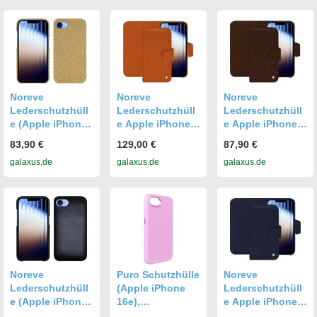
Hülle, Schwarz
Noreve
Noreve
Noreve
Lederschutzhüll
Lederschutzhüll
Lederschutzhüll
e (Apple iPhone
e Apple iPhone
e Apple iPhone
16e),
16E (Apple
16E (Apple
83,90 €
129,00 €
87,90 €
Smartphone
iPhone 16e),
iPhone 16e),
galaxus.de
galaxus.de
galaxus.de
Hülle, Beige
Smartphone
Smartphone
Hülle, Orange
Hülle, Braun
Noreve
Puro Schutzhülle
Noreve
Lederschutzhüll
(Apple iPhone
Lederschutzhüll
e (Apple iPhone
16e),
e Apple iPhone
16e),
Smartphone
16E (Apple