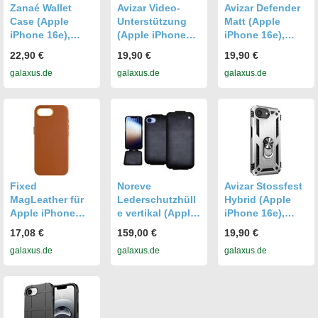
Zanaé Wallet
Avizar Video-
Avizar Defender
Case (Apple
Unterstützung
Matt (Apple
iPhone 16e),
(Apple iPhone
iPhone 16e),
Smartphone
16e),
Smartphone
22,90 €
19,90 €
19,90 €
Hülle, Blau
Smartphone
Hülle, Schwarz
galaxus.de
galaxus.de
galaxus.de
Hülle, Grün
Fixed
Noreve
Avizar Stossfest
MagLeather für
Lederschutzhüll
Hybrid (Apple
Apple iPhone
e vertikal (Apple
iPhone 16e),
16e (Apple
iPhone 16e),
Smartphone
17,08 €
159,00 €
19,90 €
iPhone 16e),
Smartphone
Hülle, Silber
galaxus.de
galaxus.de
galaxus.de
Smartphone
Hülle, Grau
Hülle, Braun