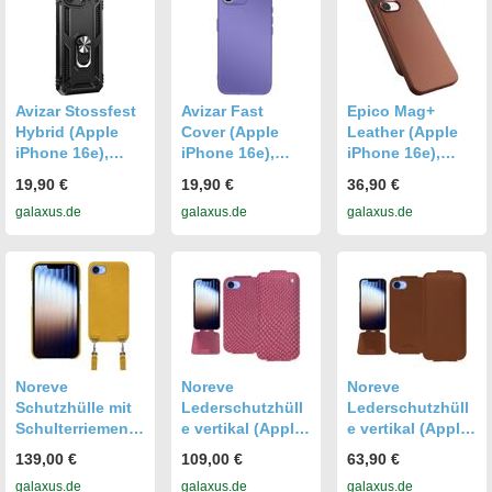
Avizar Stossfest
Avizar Fast
Epico Mag+
Hybrid (Apple
Cover (Apple
Leather (Apple
iPhone 16e),
iPhone 16e),
iPhone 16e),
Smartphone
Smartphone
Smartphone
19,90 €
19,90 €
36,90 €
Hülle, Schwarz
Hülle, Violett
Hülle, Braun
galaxus.de
galaxus.de
galaxus.de
Noreve
Noreve
Noreve
Schutzhülle mit
Lederschutzhüll
Lederschutzhüll
Schulterriemen
e vertikal (Apple
e vertikal (Apple
Apple iPhone
iPhone 16e),
iPhone 16e),
139,00 €
109,00 €
63,90 €
16E (Apple
Smartphone
Smartphone
galaxus.de
galaxus.de
galaxus.de
iPhone 16e),
Hülle, Rosa
Hülle, Braun