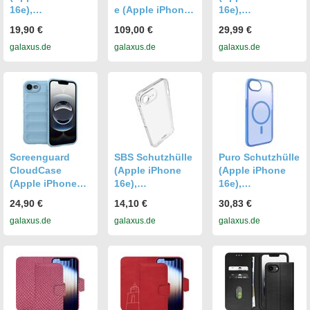
16e),
e (Apple iPhone
16e),
Smartphone
16e),
Smartphone
19,90 €
109,00 €
29,99 €
Hülle, Violett
Smartphone
Hülle, Schwarz
galaxus.de
galaxus.de
galaxus.de
Hülle, Gelb
Screenguard
SBS Schutzhülle
Puro Schutzhülle
CloudCase
(Apple iPhone
(Apple iPhone
(Apple iPhone
16e),
16e),
16e),
Smartphone
Smartphone
24,90 €
14,10 €
30,83 €
Smartphone
Hülle,
Hülle, Blau
galaxus.de
galaxus.de
galaxus.de
Hülle, Blau
Transparent