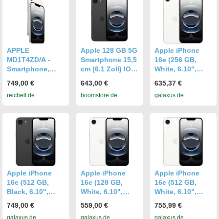
APPLE
Apple 128 GB 5G
Apple iPhone
MD1T4ZD/A -
Smartphone 15,5
16e (256 GB,
Smartphone,
cm (6.1 Zoll) IOS
White, 6.10",
iPhone 16e, 256
48 MP Einzelne
Dual SIM, 5G),
749,00 €
643,00 €
635,37 €
GB, schwarz
Kamera Kamera
Smartphone,
reichelt.de
boomstore.de
galaxus.de
Dual Sim WiFi 6
Weiss
iPhone 16e
(Schwarz)
MD1Q4ZD/A
Apple iPhone
Apple iPhone
Apple iPhone
16e (512 GB,
16e (128 GB,
16e (512 GB,
Black, 6.10",
White, 6.10",
White, 6.10",
Dual SIM, 5G),
Dual SIM, 5G),
Dual SIM, 5G),
749,00 €
559,00 €
755,99 €
Smartphone,
Smartphone,
Smartphone,
galaxus.de
galaxus.de
galaxus.de