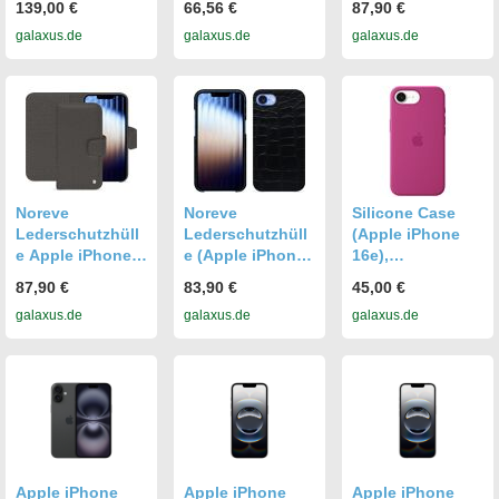
139,00 €
66,56 €
87,90 €
Smartphone
Hülle, Pink
iPhone 16e),
galaxus.de
galaxus.de
galaxus.de
Hülle, Grau
Smartphone
Hülle, Violett
Noreve
Noreve
Silicone Case
Lederschutzhüll
Lederschutzhüll
(Apple iPhone
e Apple iPhone
e (Apple iPhone
16e),
16E (Apple
16e),
Smartphone
87,90 €
83,90 €
45,00 €
iPhone 16e),
Smartphone
Hülle, Violett
galaxus.de
galaxus.de
galaxus.de
Smartphone
Hülle, Schwarz
Hülle, Grau
Apple iPhone
Apple iPhone
Apple iPhone