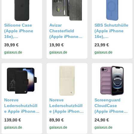
Silicone Case
Avizar
SBS Schutzhülle
(Apple iPhone
Chesterfield
(Apple iPhone
16e),
(Apple iPhone
16e),
Smartphone
16e),
Smartphone
39,99 €
19,90 €
23,99 €
Hülle, Schwarz
Smartphone
Hülle, Blau
galaxus.de
galaxus.de
galaxus.de
Hülle, Grau
Noreve
Noreve
Screenguard
Lederschutzhüll
Lederschutzhüll
CloudCase
e Apple iPhone
e (Apple iPhone
(Apple iPhone
16E (Apple
16e),
16e),
139,00 €
89,90 €
24,90 €
iPhone 16e),
Smartphone
Smartphone
galaxus.de
galaxus.de
galaxus.de
Smartphone
Hülle, Weiss
Hülle, Violett