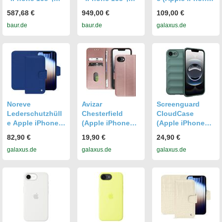
Energieeffizienz:
Energieeffizienz:
16e),
587,68 €
949,00 €
109,00 €
B (A-G), weiß,
B (A-G), schwarz,
Smartphone
baur.de
baur.de
galaxus.de
128 GB,
512 GB,
Hülle, Rosa
Mobiltelefone,
Mobiltelefone,
Topseller
Topseller
Noreve
Avizar
Screenguard
Lederschutzhüll
Chesterfield
CloudCase
e Apple iPhone
(Apple iPhone
(Apple iPhone
16E (Apple
16e),
16e),
82,90 €
19,90 €
24,90 €
iPhone 16e),
Smartphone
Smartphone
galaxus.de
galaxus.de
galaxus.de
Smartphone
Hülle, Rosa
Hülle, Grün
Hülle, Blau