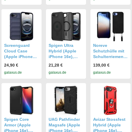
Smartphone
Hülle, Gelb
Screenguard
Spigen Ultra
Noreve
Cloud Case
Hybrid (Apple
Schutzhülle mit
(Apple iPhone
iPhone 16e),
Schulterriemen
16e),
Smartphone
Apple iPhone
24,90 €
21,28 €
139,00 €
Smartphone
Hülle, Schwarz
16E (Apple
galaxus.de
galaxus.de
galaxus.de
Hülle, Blau
iPhone 16e),
Smartphone
Hülle, Schwarz
Spigen Core
UAG Pathfinder
Avizar Stossfest
Armor (Apple
Magsafe (Apple
Hybrid (Apple
iPhone 16e),
iPhone 16e),
iPhone 16e),