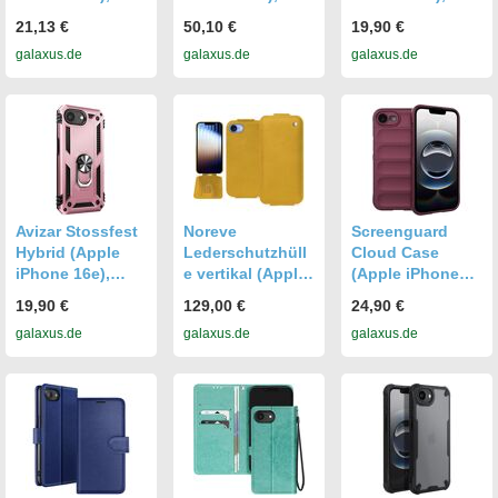
Smartphone
Smartphone
Smartphone
21,13 €
50,10 €
19,90 €
Hülle, Schwarz
Hülle, Schwarz
Hülle, Rot
galaxus.de
galaxus.de
galaxus.de
Avizar Stossfest
Noreve
Screenguard
Hybrid (Apple
Lederschutzhüll
Cloud Case
iPhone 16e),
e vertikal (Apple
(Apple iPhone
Smartphone
iPhone 16e),
16e),
19,90 €
129,00 €
24,90 €
Hülle, Rosa
Smartphone
Smartphone
galaxus.de
galaxus.de
galaxus.de
Hülle, Gelb
Hülle, Rot