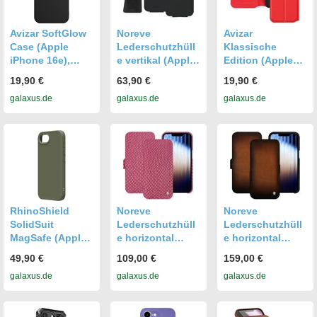
Avizar SoftGlow
Noreve
Avizar
Case (Apple
Lederschutzhüll
Klassische
iPhone 16e),
e vertikal (Apple
Edition (Apple
Smartphone
iPhone 16e),
iPhone 16e),
19,90 €
63,90 €
19,90 €
Hülle, Schwarz
Smartphone
Smartphone
galaxus.de
galaxus.de
galaxus.de
Hülle, Schwarz
Hülle, Rot
RhinoShield
Noreve
Noreve
SolidSuit
Lederschutzhüll
Lederschutzhüll
MagSafe (Apple
e horizontal
e horizontal
iPhone 16e),
(Apple iPhone
(Apple iPhone
49,90 €
109,00 €
159,00 €
Smartphone
16e),
16e),
galaxus.de
galaxus.de
galaxus.de
Hülle, Grün
Smartphone
Smartphone
Hülle, Rosa
Hülle, Braun