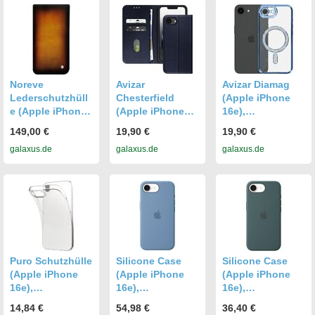
Noreve
Avizar
Avizar Diamag
Lederschutzhüll
Chesterfield
(Apple iPhone
e (Apple iPhone
(Apple iPhone
16e),
16e),
16e),
Smartphone
149,00 €
19,90 €
19,90 €
Smartphone
Smartphone
Hülle, Blau
galaxus.de
galaxus.de
galaxus.de
Hülle, Violett
Hülle, Blau
Puro Schutzhülle
Silicone Case
Silicone Case
(Apple iPhone
(Apple iPhone
(Apple iPhone
16e),
16e),
16e),
Smartphone
Smartphone
Smartphone
14,84 €
54,98 €
36,40 €
Hülle,
Hülle, Blau
Hülle, Grün