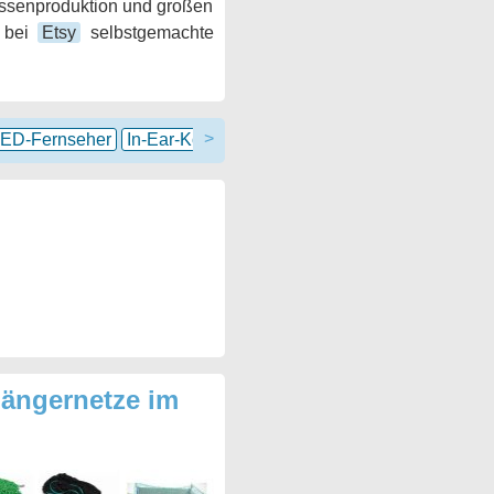
assenproduktion und großen
t bei
Etsy
selbstgemachte
>
ED-Fernseher
In-Ear-Kopfhörer
LCD-Schreibtafel
Bierbrau
hängernetze im